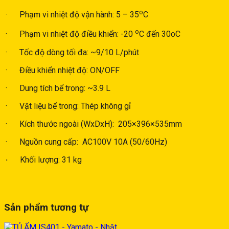
o
· Phạm vi nhiệt độ vận hành: 5 – 35
C
o
· Phạm vi nhiệt độ điều khiển: -20
C đến 30oC
· Tốc độ dòng tối đa: ~9/10 L/phút
· Điều khiển nhiệt độ: ON/OFF
· Dung tích bể trong: ~3.9 L
· Vật liệu bể trong: Thép không gỉ
· Kích thước ngoài (WxDxH): 205×396×535mm
· Nguồn cung cấp: AC100V 10A (50/60Hz)
·
Khối lượng: 31 kg
Sản phẩm tương tự