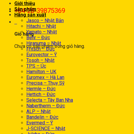
Giới thiệu
Sản phẩm
+84-28-39875369
Hãng sản xuất
Jasco – Nhật Bản
0
Hitachi – Nhật
Yamato – Nhật
Giỏ hàng
Behr – Đức
Hiranuma – Nhật
Chưa có sản phẩm trong giỏ hàng.
Fritsch – Đức
Eurovector – Ý
Tosoh – Nhật
TPS – Úc
Hamilton – UK
Euromex – Hà Lan
Precisa – Thụy Sỹ
Hermle – Đức
Hettich – Đức
Selecta – Tây Ban Nha
Nabertherm – Đức
ALP – Nhật
Bandelin – Đức
Evermed – Ý
J-SCIENCE – Nhật