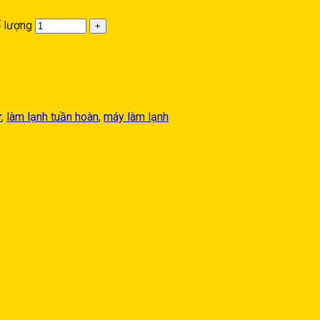
 lượng
r
,
làm lạnh tuần hoàn
,
máy làm lạnh