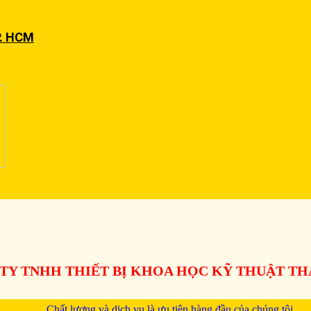
P. HCM
TY TNHH THIẾT BỊ KHOA HỌC KỸ THUẬT T
Chất lượng và dịch vụ là ưu tiên hàng đầu của chúng tôi