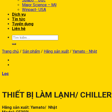
Julabo – Đức
Major Science – Mỹ
Winpact- USA
Dịch vụ
Tin tức
Tuyển dụng
Liên hệ
Trang chủ
/
Sản phẩm
/
Hãng sản xuất
/
Yamato - Nhật
Lọc
THIẾT BỊ LÀM LẠNH/ CHILLER
Hãng sản xuất: Yamato/ Nhật