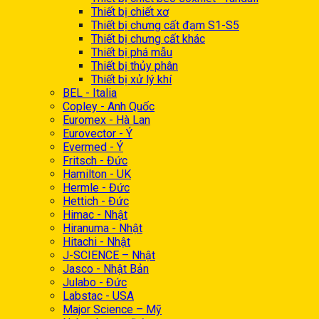
Thiết bị chiết xơ
Thiết bị chưng cất đạm S1-S5
Thiết bị chưng cất khác
Thiết bị phá mẫu
Thiết bị thủy phân
Thiết bị xử lý khí
BEL - Italia
Copley - Anh Quốc
Euromex - Hà Lan
Eurovector - Ý
Evermed - Ý
Fritsch - Đức
Hamilton - UK
Hermle - Đức
Hettich - Đức
Himac - Nhật
Hiranuma - Nhật
Hitachi - Nhật
J-SCIENCE – Nhật
Jasco - Nhật Bản
Julabo - Đức
Labstac - USA
Major Science – Mỹ