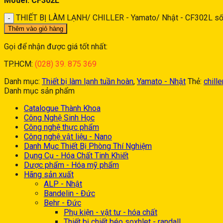
Model: CF302L
THIẾT BỊ LÀM LẠNH/ CHILLER - Yamato/ Nhật - CF302L số
Thêm vào giỏ hàng
Gọi để nhận được giá tốt nhất:
TP.HCM:
(028) 39. 875 369
Danh mục:
Thiết bị làm lạnh tuần hoàn
,
Yamato - Nhật
Thẻ:
chille
Danh mục sản phẩm
Catalogue Thành Khoa
Công Nghệ Sinh Học
Công nghệ thực phẩm
Công nghệ vật liệu - Nano
Danh Mục Thiết Bị Phòng Thí Nghiệm
Dụng Cụ - Hóa Chất Tinh Khiết
Dược phẩm - Hóa mỹ phẩm
Hãng sản xuất
ALP - Nhật
Bandelin - Đức
Behr - Đức
Phụ kiện - vật tư - hóa chất
Thiết bị chiết béo soxhlet - randall