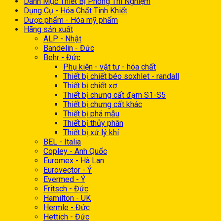
Danh Mục Thiết Bị Phòng Thí Nghiệm
Dụng Cụ - Hóa Chất Tinh Khiết
Dược phẩm - Hóa mỹ phẩm
Hãng sản xuất
ALP - Nhật
Bandelin - Đức
Behr - Đức
Phụ kiện - vật tư - hóa chất
Thiết bị chiết béo soxhlet - randall
Thiết bị chiết xơ
Thiết bị chưng cất đạm S1-S5
Thiết bị chưng cất khác
Thiết bị phá mẫu
Thiết bị thủy phân
Thiết bị xử lý khí
BEL - Italia
Copley - Anh Quốc
Euromex - Hà Lan
Eurovector - Ý
Evermed - Ý
Fritsch - Đức
Hamilton - UK
Hermle - Đức
Hettich - Đức