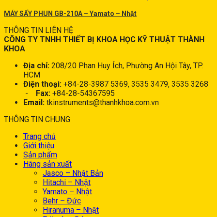
MÁY SẤY PHUN GB-210A – Yamato – Nhật
THÔNG TIN LIÊN HỆ
CÔNG TY TNHH THIẾT BỊ KHOA HỌC KỸ THUẬT THÀNH
KHOA
Địa chỉ:
208/20 Phan Huy Ích, Phường An Hội Tây, TP.
HCM
Điện thoại:
+84-28-3987 5369, 3535 3479, 3535 3268
-
Fax:
+84-28-54367595
Email:
tkinstruments@thanhkhoa.com.vn
THÔNG TIN CHUNG
Trang chủ
Giới thiệu
Sản phẩm
Hãng sản xuất
Jasco – Nhật Bản
Hitachi – Nhật
Yamato – Nhật
Behr – Đức
Hiranuma – Nhật