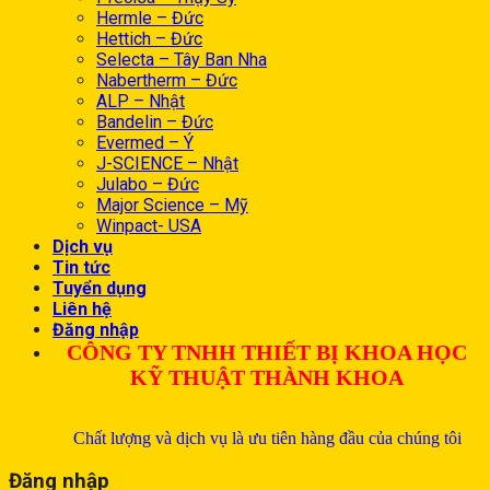
Hermle – Đức
Hettich – Đức
Selecta – Tây Ban Nha
Nabertherm – Đức
ALP – Nhật
Bandelin – Đức
Evermed – Ý
J-SCIENCE – Nhật
Julabo – Đức
Major Science – Mỹ
Winpact- USA
Dịch vụ
Tin tức
Tuyển dụng
Liên hệ
Đăng nhập
CÔNG TY TNHH THIẾT BỊ KHOA HỌC
KỸ THUẬT THÀNH KHOA
Chất lượng và dịch vụ là ưu tiên hàng đầu của chúng tôi
Đăng nhập