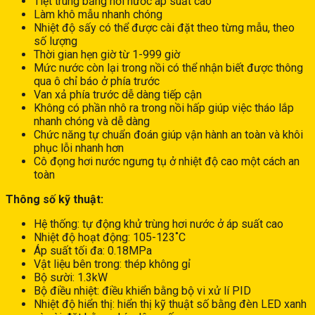
Tiệt trùng bằng hơi nước áp suất cao
Làm khô mẫu nhanh chóng
Nhiệt độ sấy có thể được cài đặt theo từng mẫu, theo
số lượng
Thời gian hẹn giờ từ 1-999 giờ
Mức nước còn lại trong nồi có thể nhận biết được thông
qua ô chỉ báo ở phía trước
Van xả phía trước dễ dàng tiếp cận
Không có phần nhô ra trong nồi hấp giúp việc tháo lắp
nhanh chóng và dễ dàng
Chức năng tự chuẩn đoán giúp vận hành an toàn và khôi
phục lỗi nhanh hơn
Cô đọng hơi nước ngưng tụ ở nhiệt độ cao một cách an
toàn
Thông số kỹ thuật:
Hệ thống: tự động khử trùng hơi nước ở áp suất cao
Nhiệt độ hoạt động: 105-123˚C
Áp suất tối đa: 0.18MPa
Vật liệu bên trong: thép không gỉ
Bộ sười: 1.3kW
Bộ điều nhiệt: điều khiển bằng bộ vi xử lí PID
Nhiệt độ hiển thị: hiển thị kỹ thuật số bằng đèn LED xanh