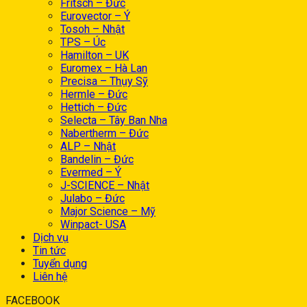
Fritsch – Đức
Eurovector – Ý
Tosoh – Nhật
TPS – Úc
Hamilton – UK
Euromex – Hà Lan
Precisa – Thụy Sỹ
Hermle – Đức
Hettich – Đức
Selecta – Tây Ban Nha
Nabertherm – Đức
ALP – Nhật
Bandelin – Đức
Evermed – Ý
J-SCIENCE – Nhật
Julabo – Đức
Major Science – Mỹ
Winpact- USA
Dịch vụ
Tin tức
Tuyển dụng
Liên hệ
FACEBOOK