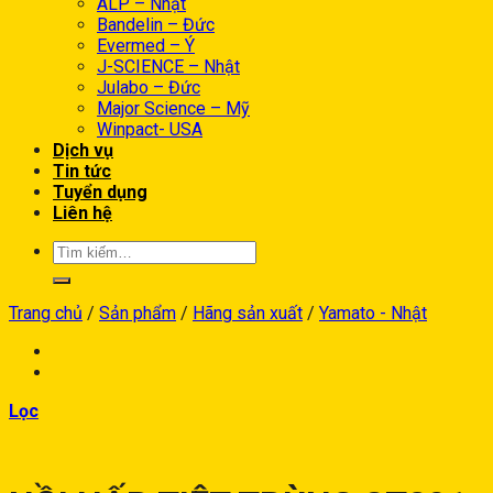
ALP – Nhật
Bandelin – Đức
Evermed – Ý
J-SCIENCE – Nhật
Julabo – Đức
Major Science – Mỹ
Winpact- USA
Dịch vụ
Tin tức
Tuyển dụng
Liên hệ
Trang chủ
/
Sản phẩm
/
Hãng sản xuất
/
Yamato - Nhật
Lọc