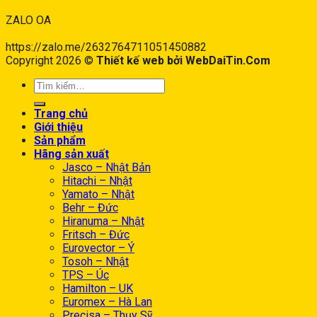
ZALO OA
https://zalo.me/2632764711051450882
Copyright 2026 ©
Thiết kế web bởi WebDaiTin.Com
Trang chủ
Giới thiệu
Sản phẩm
Hãng sản xuất
Jasco – Nhật Bản
Hitachi – Nhật
Yamato – Nhật
Behr – Đức
Hiranuma – Nhật
Fritsch – Đức
Eurovector – Ý
Tosoh – Nhật
TPS – Úc
Hamilton – UK
Euromex – Hà Lan
Precisa – Thụy Sỹ