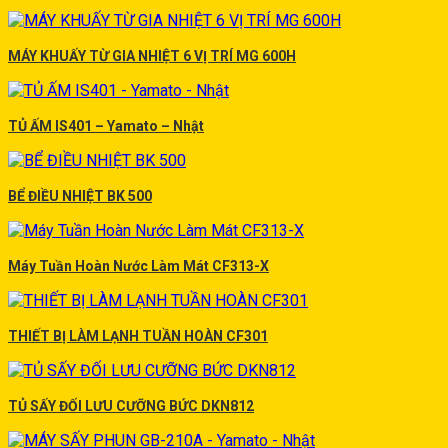
MÁY KHUẤY TỪ GIA NHIỆT 6 VỊ TRÍ MG 600H
TỦ ẤM IS401 – Yamato – Nhật
BỂ ĐIỀU NHIỆT BK 500
Máy Tuần Hoàn Nước Làm Mát CF313-X
THIẾT BỊ LÀM LẠNH TUẦN HOÀN CF301
TỦ SẤY ĐỐI LƯU CƯỠNG BỨC DKN812