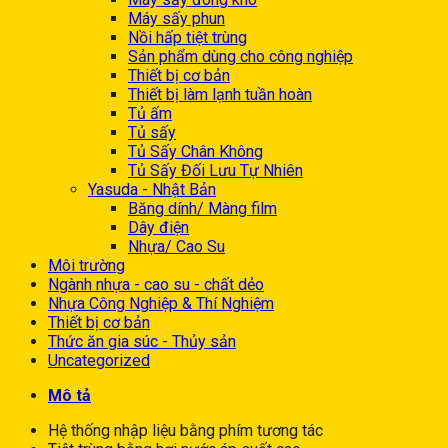
Máy sấy phun
Nồi hấp tiệt trùng
Sản phẩm dùng cho công nghiệp
Thiết bị cơ bản
Thiết bị làm lạnh tuần hoàn
Tủ ấm
Tủ sấy
Tủ Sấy Chân Không
Tủ Sấy Đối Lưu Tự Nhiên
Yasuda - Nhật Bản
Băng dính/ Màng film
Dây điện
Nhựa/ Cao Su
Môi trường
Ngành nhựa - cao su - chất dẻo
Nhựa Công Nghiệp & Thí Nghiệm
Thiết bị cơ bản
Thức ăn gia súc - Thủy sản
Uncategorized
Mô tả
Hệ thống nhập liệu bằng phím tương tác