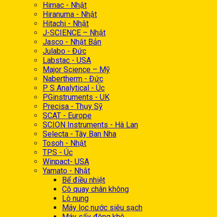
Himac - Nhật
Hiranuma - Nhật
Hitachi - Nhật
J-SCIENCE – Nhật
Jasco - Nhật Bản
Julabo - Đức
Labstac - USA
Major Science – Mỹ
Nabertherm - Đức
P S Analytical - Úc
PGinstruments - UK
Precisa - Thụy Sỹ
SCAT - Europe
SCION Instruments - Hà Lan
Selecta - Tây Ban Nha
Tosoh - Nhật
TPS - Úc
Winpact- USA
Yamato - Nhật
Bể điều nhiệt
Cô quay chân không
Lò nung
Máy lọc nước siêu sạch
Máy sấy đông khô