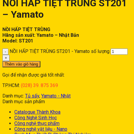
NỒI HẤP TIỆT TRÙNG ST201
– Yamato
NỒI HẤP TIỆT TRÙNG
Hãng sản xuất: Yamato – Nhật Bản
Model: ST201
NỒI HẤP TIỆT TRÙNG ST201 - Yamato số lượng
Thêm vào giỏ hàng
Gọi để nhận được giá tốt nhất:
TP.HCM:
(028) 39. 875 369
Danh mục:
Tủ sấy
,
Yamato - Nhật
Danh mục sản phẩm
Catalogue Thành Khoa
Công Nghệ Sinh Học
Công nghệ thực phẩm
Công nghệ vật liệu - Nano