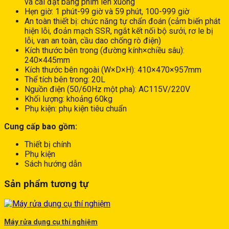
và cài đặt bằng phím lên xuống
Hẹn giờ: 1 phút-99 giờ và 59 phút, 100-999 giờ
An toàn thiết bị: chức năng tự chẩn đoán (cảm biến phát
hiện lỗi, đoản mạch SSR, ngắt kết nối bộ sưởi, rơ le bị
lỗi, van an toàn, cầu dao chống rò điện)
Kích thước bên trong (đường kính×chiều sâu):
240×445mm
Kích thước bên ngoài (W×D×H): 410×470×957mm
Thể tích bên trong: 20L
Nguồn điện (50/60Hz một pha): AC115V/220V
Khối lượng: khoảng 60kg
Phụ kiện: phụ kiện tiêu chuẩn
Cung cấp bao gồm:
Thiết bị chính
Phụ kiện
Sách hướng dẫn
Sản phẩm tương tự
Máy rửa dụng cụ thí nghiệm