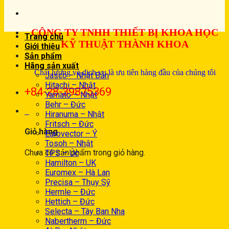
CÔNG TY TNHH THIẾT BỊ KHOA HỌC
Trang chủ
KỸ THUẬT THÀNH KHOA
Giới thiệu
Sản phẩm
Hãng sản xuất
Chất lượng và dịch vụ là ưu tiên hàng đầu của chúng tôi
Jasco – Nhật Bản
Hitachi – Nhật
+84-28-39875369
Yamato – Nhật
Behr – Đức
0
Hiranuma – Nhật
Fritsch – Đức
Giỏ hàng
Eurovector – Ý
Tosoh – Nhật
Chưa có sản phẩm trong giỏ hàng.
TPS – Úc
Hamilton – UK
Euromex – Hà Lan
Precisa – Thụy Sỹ
Hermle – Đức
Hettich – Đức
Selecta – Tây Ban Nha
Nabertherm – Đức