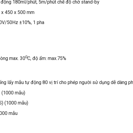
̣t động 180ml/phút, 5m/phút chế độ chờ stand-by
0 x 450 x 500 mm
30V/50Hz ±10%, 1 pha
0
hòng max. 30
C, độ ẩm: max.75%
ống lấy mẫu tự động 80 vị trí cho phép người sử dụng dễ dàng ph
) (1000 mẫu)
S) (1000 mẫu)
(1000 mẫu