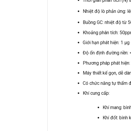
Thời gian phân tích (N) 
Nhiệt độ lò phản ứng: l
Buồng GC: nhiệt độ từ 
Khoảng phân tích: 50p
Giới hạn phát hiện: 1 µ
Độ ổn định đường nền: 
Phương pháp phát hiện:
Máy thiết kế gọn, dễ dà
Có chức năng tự thẩm đị
Khí cung cấp:
Khí mang: bìn
Khí đốt: bình 