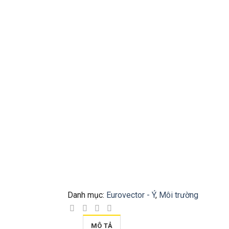
Danh mục:
Eurovector - Ý
,
Môi trường
MÔ TẢ