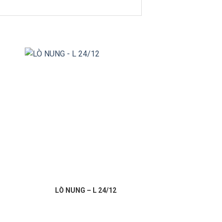
Kính hiển vi sinh
LÒ NUNG – L 24/12
BB.115