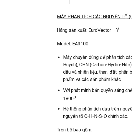
MÁY PHÂN TÍCH CÁC NGUYÊN TỐ (C
Hãng sản xuất: EuroVector – Ý
Model: EA3100
Máy chuyên dùng để phân tích c
Hùynh), CHN (Carbon-Hydro-Nitơ),
dầu và nhiên liệu, than, đất, phân b
phẩm và các sản phẩm khác.
Với phát minh bản quyền sáng ch
0
1800
Hệ thống phân tích dựa trên nguy
nguyên tố C-H-N-S-O chính xác.
Trọn bộ bao gồm: