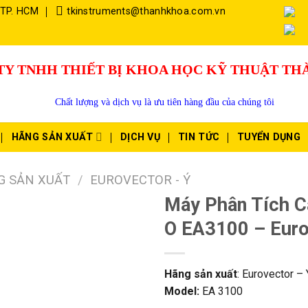
 TP. HCM
tkinstruments@thanhkhoa.com.vn
TY TNHH THIẾT BỊ KHOA HỌC KỸ THUẬT T
Chất lượng và dịch vụ là ưu tiên hàng đầu của chúng tôi
HÃNG SẢN XUẤT
DỊCH VỤ
TIN TỨC
TUYỂN DỤNG
G SẢN XUẤT
/
EUROVECTOR - Ý
Máy Phân Tích 
O EA3100 – Euro
Hãng sản xuất
: Eurovector – 
Model:
EA 3100