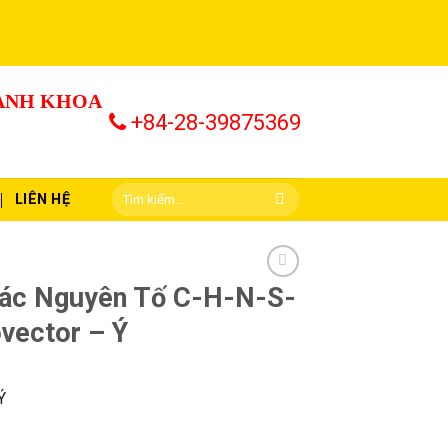
HÀNH KHOA
+84-28-39875369
LIÊN HỆ
Các Nguyên Tố C-H-N-S-
vector – Ý
Ý