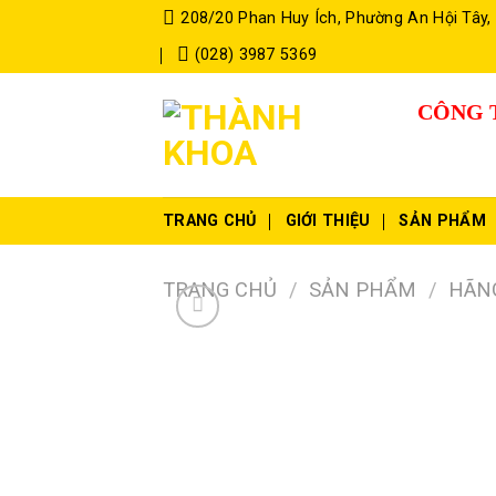
Skip
208/20 Phan Huy Ích, Phường An Hội Tây,
to
(028) 3987 5369
content
CÔNG 
TRANG CHỦ
GIỚI THIỆU
SẢN PHẨM
TRANG CHỦ
/
SẢN PHẨM
/
HÃN