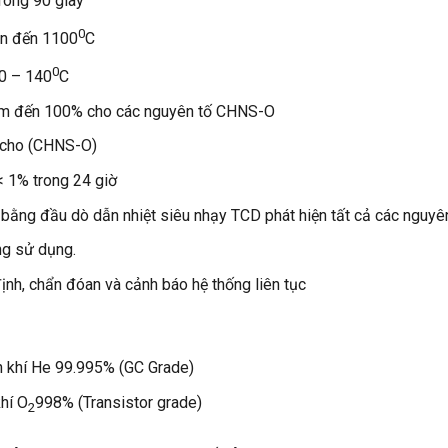
trong 90 giây
0
ên đến 1100
C
0
50 – 140
C
pm đến 100% cho các nguyên tố CHNS-O
g cho (CHNS-O)
< 1% trong 24 giờ
 bằng đầu dò dẫn nhiệt siêu nhạy TCD phát hiện tất cả các nguy
ng sử dụng.
nh, chẩn đóan và cảnh báo hệ thống liên tục
h khí He 99.995% (GC Grade)
khí O
998% (Transistor grade)
2