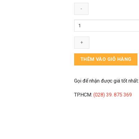
Máy
Phân
Tích
Các
Nguyên
Tố
THÊM VÀO GIỎ HÀNG
C-
H-
N-
Gọi để nhận được giá tốt nhất:
S-
O
TP.HCM:
(028) 39. 875 369
EA3100
-
Eurovector
-
Ý
số