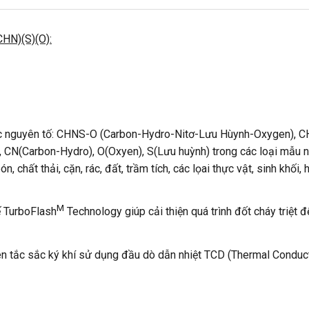
lượng
HN)(S)(O):
ác nguyên tố: CHNS-O (Carbon-Hydro-Nitơ-Lưu Hùynh-Oxygen), 
 CN(Carbon-Hydro), O(Oxyen), S(Lưu huỳnh) trong các loại mẫu nh
ón, chất thải, cặn, rác, đất, trầm tích, các lọai thực vật, sinh khối
M
ế TurboFlash
Technology giúp cải thiện quá trình đốt cháy triệt 
ên tắc sắc ký khí sử dụng đầu dò dẫn nhiệt TCD (Thermal Conduct