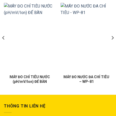
MÁY ĐO CHỈ TIÊU NƯỚC
MÁY ĐO NƯỚC ĐA CHỈ TIÊU
(pH/mV/Ion) ĐỂ BÀN
– WP-81
THÔNG TIN LIÊN HỆ