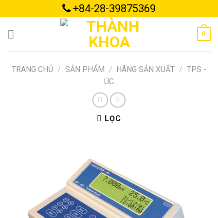
Skip
+84-28-39875369
to
content
0
TRANG CHỦ
/
SẢN PHẨM
/
HÃNG SẢN XUẤT
/
TPS -
ÚC
LỌC