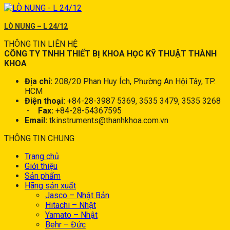
LÒ NUNG – L 24/12
THÔNG TIN LIÊN HỆ
CÔNG TY TNHH THIẾT BỊ KHOA HỌC KỸ THUẬT THÀNH
KHOA
Địa chỉ:
208/20 Phan Huy Ích, Phường An Hội Tây, TP.
HCM
Điện thoại:
+84-28-3987 5369, 3535 3479, 3535 3268
-
Fax:
+84-28-54367595
Email:
tkinstruments@thanhkhoa.com.vn
THÔNG TIN CHUNG
Trang chủ
Giới thiệu
Sản phẩm
Hãng sản xuất
Jasco – Nhật Bản
Hitachi – Nhật
Yamato – Nhật
Behr – Đức