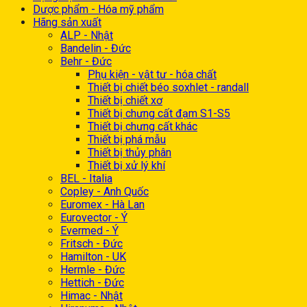
Dược phẩm - Hóa mỹ phẩm
Hãng sản xuất
ALP - Nhật
Bandelin - Đức
Behr - Đức
Phụ kiện - vật tư - hóa chất
Thiết bị chiết béo soxhlet - randall
Thiết bị chiết xơ
Thiết bị chưng cất đạm S1-S5
Thiết bị chưng cất khác
Thiết bị phá mẫu
Thiết bị thủy phân
Thiết bị xử lý khí
BEL - Italia
Copley - Anh Quốc
Euromex - Hà Lan
Eurovector - Ý
Evermed - Ý
Fritsch - Đức
Hamilton - UK
Hermle - Đức
Hettich - Đức
Himac - Nhật