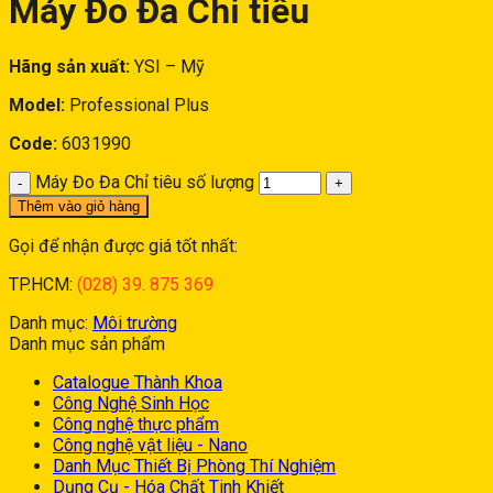
Máy Đo Đa Chỉ tiêu
Hãng sản xuất:
YSI – Mỹ
Model:
Professional Plus
Code:
6031990
Máy Đo Đa Chỉ tiêu số lượng
Thêm vào giỏ hàng
Gọi để nhận được giá tốt nhất:
TP.HCM:
(028) 39. 875 369
Danh mục:
Môi trường
Danh mục sản phẩm
Catalogue Thành Khoa
Công Nghệ Sinh Học
Công nghệ thực phẩm
Công nghệ vật liệu - Nano
Danh Mục Thiết Bị Phòng Thí Nghiệm
Dụng Cụ - Hóa Chất Tinh Khiết