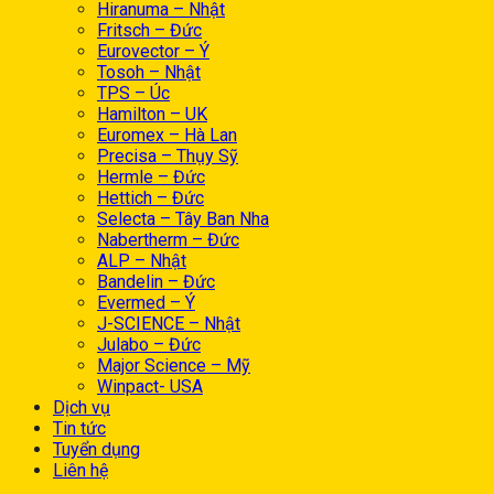
Hiranuma – Nhật
Fritsch – Đức
Eurovector – Ý
Tosoh – Nhật
TPS – Úc
Hamilton – UK
Euromex – Hà Lan
Precisa – Thụy Sỹ
Hermle – Đức
Hettich – Đức
Selecta – Tây Ban Nha
Nabertherm – Đức
ALP – Nhật
Bandelin – Đức
Evermed – Ý
J-SCIENCE – Nhật
Julabo – Đức
Major Science – Mỹ
Winpact- USA
Dịch vụ
Tin tức
Tuyển dụng
Liên hệ