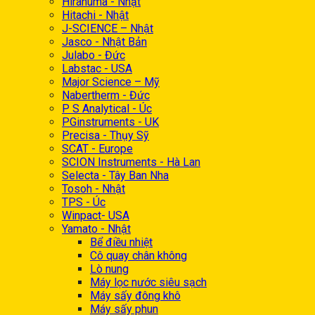
Hiranuma - Nhật
Hitachi - Nhật
J-SCIENCE – Nhật
Jasco - Nhật Bản
Julabo - Đức
Labstac - USA
Major Science – Mỹ
Nabertherm - Đức
P S Analytical - Úc
PGinstruments - UK
Precisa - Thụy Sỹ
SCAT - Europe
SCION Instruments - Hà Lan
Selecta - Tây Ban Nha
Tosoh - Nhật
TPS - Úc
Winpact- USA
Yamato - Nhật
Bể điều nhiệt
Cô quay chân không
Lò nung
Máy lọc nước siêu sạch
Máy sấy đông khô
Máy sấy phun