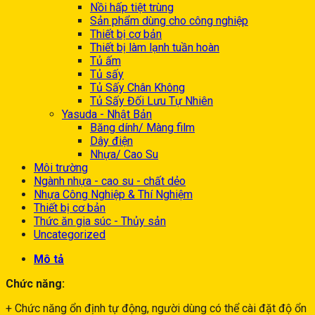
Nồi hấp tiệt trùng
Sản phẩm dùng cho công nghiệp
Thiết bị cơ bản
Thiết bị làm lạnh tuần hoàn
Tủ ấm
Tủ sấy
Tủ Sấy Chân Không
Tủ Sấy Đối Lưu Tự Nhiên
Yasuda - Nhật Bản
Băng dính/ Màng film
Dây điện
Nhựa/ Cao Su
Môi trường
Ngành nhựa - cao su - chất dẻo
Nhựa Công Nghiệp & Thí Nghiệm
Thiết bị cơ bản
Thức ăn gia súc - Thủy sản
Uncategorized
Mô tả
Chức năng:
+ Chức năng ổn định tự động, người dùng có thể cài đặt độ ổn