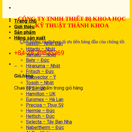
CÔNG TY TNHH THIẾT BỊ KHOA HỌC
Trang chủ
KỸ THUẬT THÀNH KHOA
Giới thiệu
Sản phẩm
Hãng sản xuất
Chất lượng và dịch vụ là ưu tiên hàng đầu của chúng tôi
Jasco – Nhật Bản
Hitachi – Nhật
+84-28-39875369
Yamato – Nhật
Behr – Đức
0
Hiranuma – Nhật
Fritsch – Đức
Giỏ hàng
Eurovector – Ý
Tosoh – Nhật
Chưa có sản phẩm trong giỏ hàng.
TPS – Úc
Hamilton – UK
Euromex – Hà Lan
Precisa – Thụy Sỹ
Hermle – Đức
Hettich – Đức
Selecta – Tây Ban Nha
Nabertherm – Đức