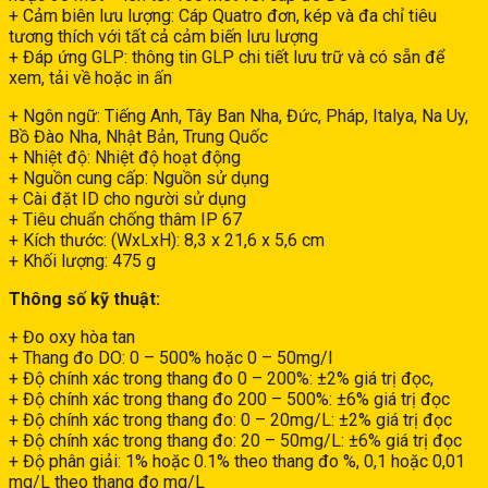
+ Cảm biên lưu lượng: Cáp Quatro đơn, kép và đa chỉ tiêu
tương thích với tất cả cảm biến lưu lượng
+ Đáp ứng GLP: thông tin GLP chi tiết lưu trữ và có sẵn để
xem, tải về hoặc in ấn
+ Ngôn ngữ: Tiếng Anh, Tây Ban Nha, Đức, Pháp, Italya, Na Uy,
Bồ Đào Nha, Nhật Bản, Trung Quốc
+ Nhiệt độ: Nhiệt độ hoạt động
+ Nguồn cung cấp: Nguồn sử dụng
+ Cài đặt ID cho người sử dụng
+ Tiêu chuẩn chống thâm IP 67
+ Kích thước: (WxLxH): 8,3 x 21,6 x 5,6 cm
+ Khối lượng: 475 g
Thông số kỹ thuật:
+ Đo oxy hòa tan
+ Thang đo DO: 0 – 500% hoặc 0 – 50mg/l
+ Độ chính xác trong thang đo 0 – 200%: ±2% giá trị đọc,
+ Độ chính xác trong thang đo 200 – 500%: ±6% giá trị đọc
+ Độ chính xác trong thang đo: 0 – 20mg/L: ±2% giá trị đọc
+ Độ chính xác trong thang đo: 20 – 50mg/L: ±6% giá trị đọc
+ Độ phân giải: 1% hoặc 0.1% theo thang đo %, 0,1 hoặc 0,01
mg/L theo thang đo mg/L