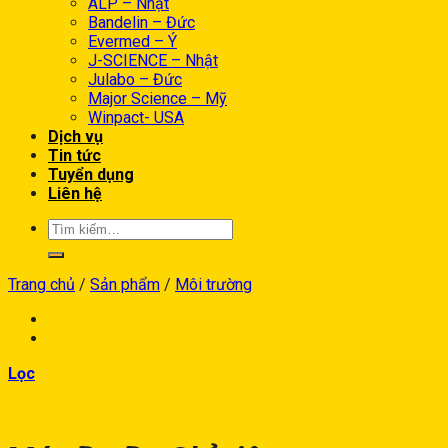
ALP – Nhật
Bandelin – Đức
Evermed – Ý
J-SCIENCE – Nhật
Julabo – Đức
Major Science – Mỹ
Winpact- USA
Dịch vụ
Tin tức
Tuyển dụng
Liên hệ
Trang chủ
/
Sản phẩm
/
Môi trường
Lọc