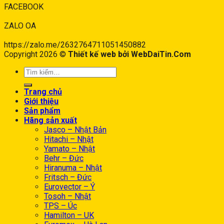
FACEBOOK
ZALO OA
https://zalo.me/2632764711051450882
Copyright 2026 ©
Thiết kế web bởi WebDaiTin.Com
Trang chủ
Giới thiệu
Sản phẩm
Hãng sản xuất
Jasco – Nhật Bản
Hitachi – Nhật
Yamato – Nhật
Behr – Đức
Hiranuma – Nhật
Fritsch – Đức
Eurovector – Ý
Tosoh – Nhật
TPS – Úc
Hamilton – UK