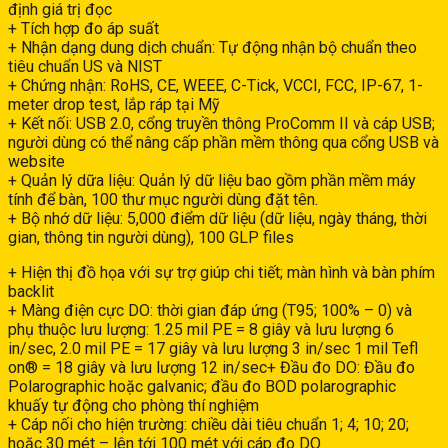
định giá trị đọc
+ Tích hợp đo áp suất
+ Nhận dạng dung dịch chuẩn: Tự động nhận bộ chuẩn theo
tiêu chuẩn US và NIST
+ Chứng nhận: RoHS, CE, WEEE, C-Tick, VCCI, FCC, IP-67, 1-
meter drop test, lắp ráp tại Mỹ
+ Kết nối: USB 2.0, cổng truyền thông ProComm II và cáp USB;
người dùng có thể nâng cấp phần mềm thông qua cổng USB và
website
+ Quản lý dữa liệu: Quản lý dữ liệu bao gồm phần mềm máy
tính để bàn, 100 thư mục người dùng đặt tên.
+ Bộ nhớ dữ liệu: 5,000 điểm dữ liệu (dữ liệu, ngày tháng, thời
gian, thông tin người dùng), 100 GLP files
+ Hiện thị đồ họa với sự trợ giúp chi tiết; màn hình và bàn phím
backlit
+ Màng điện cực DO: thời gian đáp ứng (T95; 100% – 0) và
phụ thuộc lưu lượng: 1.25 mil PE = 8 giây và lưu lượng 6
in/sec, 2.0 mil PE = 17 giây và lưu lượng 3 in/sec 1 mil Tefl
on® = 18 giây và lưu lượng 12 in/sec+ Đầu đo DO: Đầu đo
Polarographic hoặc galvanic; đầu đo BOD polarographic
khuấy tự động cho phòng thí nghiệm
+ Cáp nối cho hiện trường: chiều dài tiêu chuẩn 1; 4; 10; 20;
hoặc 30 mét – lên tới 100 mét với cáp đo DO