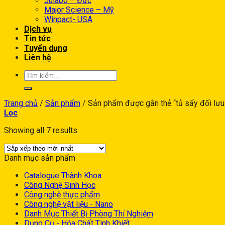
Julabo – Đức
Major Science – Mỹ
Winpact- USA
Dịch vụ
Tin tức
Tuyển dụng
Liên hệ
Trang chủ
/
Sản phẩm
/
Sản phẩm được gắn thẻ “tủ sấy đối lưu 
Lọc
Showing all 7 results
Danh mục sản phẩm
Catalogue Thành Khoa
Công Nghệ Sinh Học
Công nghệ thực phẩm
Công nghệ vật liệu - Nano
Danh Mục Thiết Bị Phòng Thí Nghiệm
Dụng Cụ - Hóa Chất Tinh Khiết