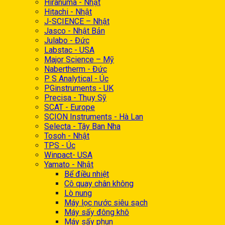
Hiranuma - Nhật
Hitachi - Nhật
J-SCIENCE – Nhật
Jasco - Nhật Bản
Julabo - Đức
Labstac - USA
Major Science – Mỹ
Nabertherm - Đức
P S Analytical - Úc
PGinstruments - UK
Precisa - Thụy Sỹ
SCAT - Europe
SCION Instruments - Hà Lan
Selecta - Tây Ban Nha
Tosoh - Nhật
TPS - Úc
Winpact- USA
Yamato - Nhật
Bể điều nhiệt
Cô quay chân không
Lò nung
Máy lọc nước siêu sạch
Máy sấy đông khô
Máy sấy phun