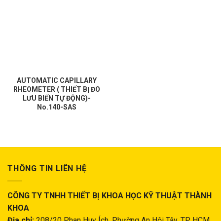
AUTOMATIC CAPILLARY
RHEOMETER ( THIẾT BỊ ĐO
LƯU BIẾN TỰ ĐỘNG)-
No.140-SAS
THÔNG TIN LIÊN HỆ
CÔNG TY TNHH THIẾT BỊ KHOA HỌC KỸ THUẬT THÀNH
KHOA
Địa chỉ:
208/20 Phan Huy Ích, Phường An Hội Tây, TP. HCM