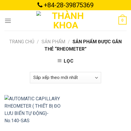
Skip
+84-28-39875369
to
content
0
TRANG CHỦ
/
SẢN PHẨM
/
SẢN PHẨM ĐƯỢC GẮN
THẺ “RHEOMETER”
LỌC