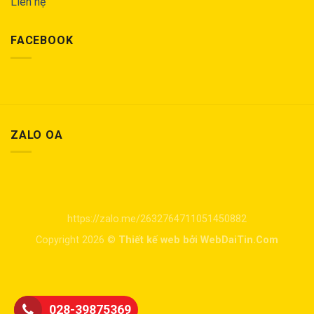
Liên hệ
FACEBOOK
ZALO OA
https://zalo.me/2632764711051450882
Copyright 2026 ©
Thiết kế web bởi WebDaiTin.Com
028-39875369