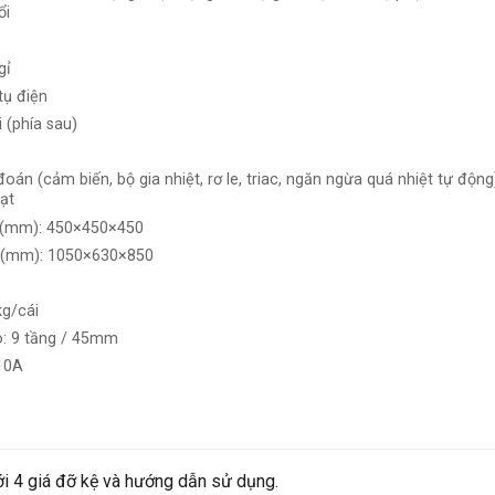
ổi
gỉ
tụ điện
 (phía sau)
oán (cảm biến, bộ gia nhiệt, rơ le, triac, ngăn ngừa quá nhiệt tự độn
ạt
) (mm): 450×450×450
) (mm): 1050×630×850
kg/cái
o: 9 tầng / 45mm
10A
ới 4 giá đỡ kệ và hướng dẫn sử dụng.