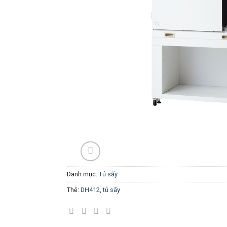
Danh mục:
Tủ sấy
Thẻ:
DH412
,
tủ sấy