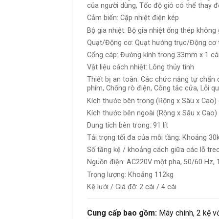
của người dùng, Tốc độ gió có thể thay đ
Cảm biến: Cặp nhiệt điện kép
Bộ gia nhiệt: Bộ gia nhiệt ống thép không 
Quạt/Động cơ: Quạt hướng trục/Động cơ 
Cổng cáp: Đường kính trong 33mm x 1 cái
Vật liệu cách nhiệt: Lông thủy tinh
Thiết bị an toàn: Các chức năng tự chẩn đ
phím, Chống rò điện, Công tắc cửa, Lỗi qu
Kích thước bên trong (Rộng x Sâu x Cao
Kích thước bên ngoài (Rộng x Sâu x Cao
Dung tích bên trong: 91 lít
Tải trọng tối đa của mỗi tầng: Khoảng 30
Số tầng kệ / khoảng cách giữa các lỗ tre
Nguồn điện: AC220V một pha, 50/60 Hz, 
Trọng lượng: Khoảng 112kg
Kệ lưới / Giá đỡ: 2 cái / 4 cái
Cung cấp bao gồm:
Máy chính, 2 kệ v