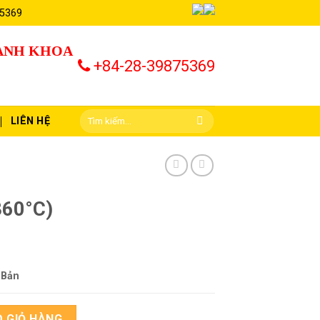
 5369
HÀNH KHOA
+84-28-39875369
LIÊN HỆ
360°C)
 Bản
g
 GIỎ HÀNG