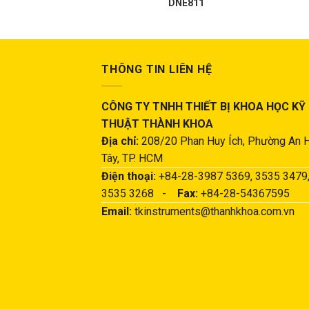
F601
DNE811
THÔNG TIN LIÊN HỆ
CÔNG TY TNHH THIẾT BỊ KHOA HỌC KỸ
THUẬT THÀNH KHOA
Địa chỉ:
208/20 Phan Huy Ích, Phường An 
Tây, TP. HCM
Điện thoại:
+84-28-3987 5369, 3535 3479
3535 3268 -
Fax:
+84-28-54367595
Email:
tkinstruments@thanhkhoa.com.vn