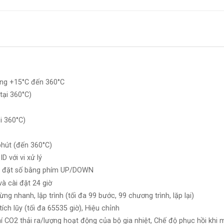
òng +15°C đến 360°C
tại 360°C)
i 360°C)
phút (đến 360°C)
D với vi xử lý
Cài đặt số bằng phím UP/DOWN
và cài đặt 24 giờ
ng nhanh, lập trình (tối đa 99 bước, 99 chương trình, lặp lại)
tích lũy (tối đa 65535 giờ), Hiệu chỉnh
í CO2 thải ra/lượng hoạt động của bộ gia nhiệt, Chế độ phục hồi khi mấ