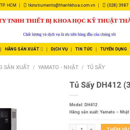
 TP. HCM
tkinstruments@thanhkhoa.com.vn
(028) 3987
TY TNHH THIẾT BỊ KHOA HỌC KỸ THUẬT T
Chất lượng và dịch vụ là ưu tiên hàng đầu của chúng tôi
HÃNG SẢN XUẤT
DỊCH VỤ
TIN TỨC
TUYỂN DỤNG
G SẢN XUẤT
/
YAMATO - NHẬT
/
TỦ SẤY
Tủ Sấy DH412 (
Model: DH412
Hãng sản xuất: Yamato – Nhật
Tủ Sấy DH412 (360°C) số lượn
THÊM VÀO