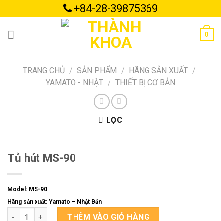
Skip
+84-28-39875369
to
content
0
TRANG CHỦ
/
SẢN PHẨM
/
HÃNG SẢN XUẤT
/
YAMATO - NHẬT
/
THIẾT BỊ CƠ BẢN
LỌC
Tủ hút MS-90
Model: MS-90
Hãng sản xuất: Yamato – Nhật Bản
Tủ hút MS-90 số lượng
THÊM VÀO GIỎ HÀNG