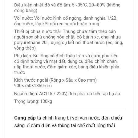
Điều kiện nhiệt độ và độ ẩm: 5~35°C, 20~80% (không
đóng băng)
Vòi nước: Vòi nước hình cổ ngỗng, danh nghĩa 1/2B,
ống mềm, lắp kết nối ren ngoài hoặc trong
Thiết bị chứa nước thải: Thùng chứa: tấm thép cán
nguội sơn phủ chống hóa chất, có bánh xe, chai nhựa
polyurethane 20L, dụng cụ kết nối thoát nước (éc, ống,
vòng thép)
Phụ kiện: Bu lông cố định thân trên và dưới, phụ kiện
cố định tường và mặt đất, dụng cụ điều chỉnh chân,
nắp thoát nước, đệm giảm xóc, bảng điều khiển phía
trước
Kích thước ngoài (Rộng x Sâu x Cao mm):
900×750×1850mm
Nguồn điện: AC115 / 220V, đơn pha, có biến áp hạ áp
Trọng lượng: 130kg
Cung cấp
tủ chính trang bị với van nước, đèn chiếu
sáng, ổ cắm điện và thùng tái chế chất lỏng thải.