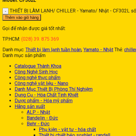
Model: CF302L
THIẾT BỊ LÀM LẠNH/ CHILLER - Yamato/ Nhật - CF302L số
Thêm vào giỏ hàng
Gọi để nhận được giá tốt nhất:
TP.HCM:
(028) 39. 875 369
Danh mục:
Thiết bị làm lạnh tuần hoàn
,
Yamato - Nhật
Thẻ:
chille
Danh mục sản phẩm
Catalogue Thành Khoa
Công Nghệ Sinh Học
Công nghệ thực phẩm
Công nghệ vật liệu - Nano
Danh Mục Thiết Bị Phòng Thí Nghiệm
Dụng Cụ - Hóa Chất Tinh Khiết
Dược phẩm - Hóa mỹ phẩm
Hãng sản xuất
ALP - Nhật
Bandelin - Đức
Behr - Đức
Phụ kiện - vật tư - hóa chất
Thiết bị chiết béo soxhlet - randall