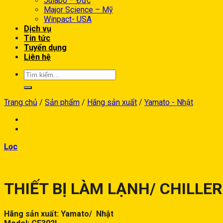
Julabo – Đức
Major Science – Mỹ
Winpact- USA
Dịch vụ
Tin tức
Tuyển dụng
Liên hệ
Trang chủ
/
Sản phẩm
/
Hãng sản xuất
/
Yamato - Nhật
Lọc
THIẾT BỊ LÀM LẠNH/ CHILLER
Hãng sản xuất: Yamato/ Nhật