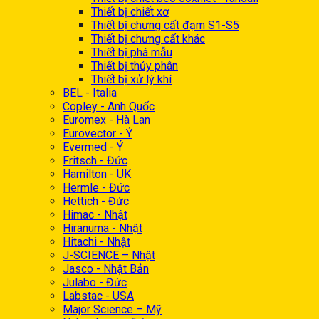
Thiết bị chiết xơ
Thiết bị chưng cất đạm S1-S5
Thiết bị chưng cất khác
Thiết bị phá mẫu
Thiết bị thủy phân
Thiết bị xử lý khí
BEL - Italia
Copley - Anh Quốc
Euromex - Hà Lan
Eurovector - Ý
Evermed - Ý
Fritsch - Đức
Hamilton - UK
Hermle - Đức
Hettich - Đức
Himac - Nhật
Hiranuma - Nhật
Hitachi - Nhật
J-SCIENCE – Nhật
Jasco - Nhật Bản
Julabo - Đức
Labstac - USA
Major Science – Mỹ