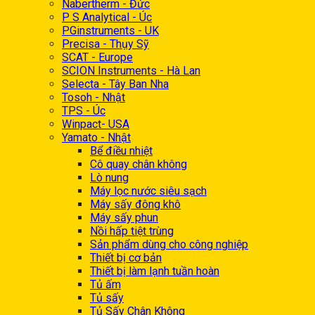
Nabertherm - Đức
P S Analytical - Úc
PGinstruments - UK
Precisa - Thụy Sỹ
SCAT - Europe
SCION Instruments - Hà Lan
Selecta - Tây Ban Nha
Tosoh - Nhật
TPS - Úc
Winpact- USA
Yamato - Nhật
Bể điều nhiệt
Cô quay chân không
Lò nung
Máy lọc nước siêu sạch
Máy sấy đông khô
Máy sấy phun
Nồi hấp tiệt trùng
Sản phẩm dùng cho công nghiệp
Thiết bị cơ bản
Thiết bị làm lạnh tuần hoàn
Tủ ấm
Tủ sấy
Tủ Sấy Chân Không