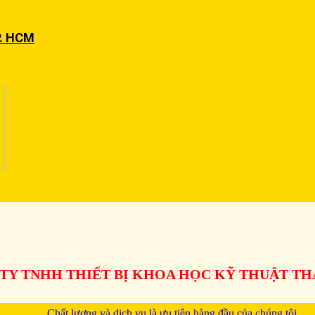
P. HCM
TY TNHH THIẾT BỊ KHOA HỌC KỸ THUẬT T
Chất lượng và dịch vụ là ưu tiên hàng đầu của chúng tôi