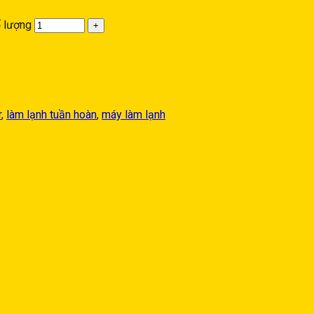
 lượng
r
,
làm lạnh tuần hoàn
,
máy làm lạnh