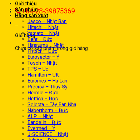
Giới thiệu
Sản phẩm
+84-28-39875369
Hãng sản xuất
Jasco – Nhật Bản
0
Hitachi – Nhật
Yamato – Nhật
Giỏ hàng
Behr – Đức
Hiranuma – Nhật
Chưa có sản phẩm trong giỏ hàng.
Fritsch – Đức
Eurovector – Ý
Tosoh – Nhật
TPS – Úc
Hamilton – UK
Euromex – Hà Lan
Precisa – Thụy Sỹ
Hermle – Đức
Hettich – Đức
Selecta – Tây Ban Nha
Nabertherm – Đức
ALP – Nhật
Bandelin – Đức
Evermed – Ý
J-SCIENCE – Nhật