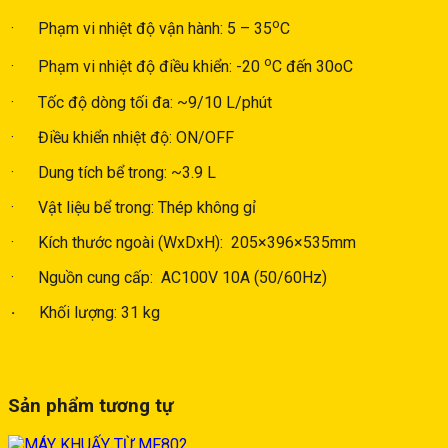
o
· Phạm vi nhiệt độ vận hành: 5 – 35
C
o
· Phạm vi nhiệt độ điều khiển: -20
C đến 30oC
· Tốc độ dòng tối đa: ~9/10 L/phút
· Điều khiển nhiệt độ: ON/OFF
· Dung tích bể trong: ~3.9 L
· Vật liệu bể trong: Thép không gỉ
· Kích thước ngoài (WxDxH): 205×396×535mm
· Nguồn cung cấp: AC100V 10A (50/60Hz)
·
Khối lượng: 31 kg
Sản phẩm tương tự