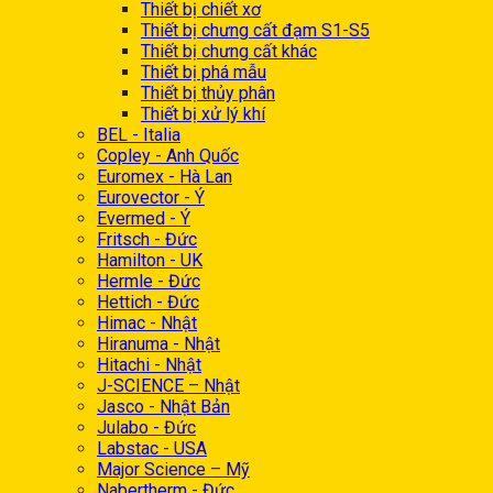
Thiết bị chiết xơ
Thiết bị chưng cất đạm S1-S5
Thiết bị chưng cất khác
Thiết bị phá mẫu
Thiết bị thủy phân
Thiết bị xử lý khí
BEL - Italia
Copley - Anh Quốc
Euromex - Hà Lan
Eurovector - Ý
Evermed - Ý
Fritsch - Đức
Hamilton - UK
Hermle - Đức
Hettich - Đức
Himac - Nhật
Hiranuma - Nhật
Hitachi - Nhật
J-SCIENCE – Nhật
Jasco - Nhật Bản
Julabo - Đức
Labstac - USA
Major Science – Mỹ
Nabertherm - Đức