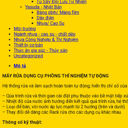
Tủ Sấy Đối Lưu Tự Nhiên
Yasuda - Nhật Bản
Băng dính/ Màng film
Dây điện
Nhựa/ Cao Su
Môi trường
Ngành nhựa - cao su - chất dẻo
Nhựa Công Nghiệp & Thí Nghiệm
Thiết bị cơ bản
Thức ăn gia súc - Thủy sản
Uncategorized
Mô tả
MÁY RỬA DỤNG CỤ PHÒNG THÍ NGHIỆM TỰ ĐỘNG
Hệ thống rửa và làm sạch hoàn toàn tự động; hiển thị chỉ số của
– Qúa trình rửa và thời gian cài đặt phụ thuộc vào bề mặt tiếp
– Nhiệt độ của nước ảnh hưởng đến kết quả quá trình rửa, hệ th
– Loại để bàn, vòi nước áp lực mạnh từ 2 hướng (trên và dưới)
– Thay đổi dễ dàng các Rack rửa cho các dụng cụ khác nhau.
Thông số kỹ thuật: