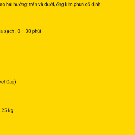
o hai hướng: trên và dưới, ống kim phun cố định
ửa sạch : 0 – 30 phút
vel Gap)
 25 kg