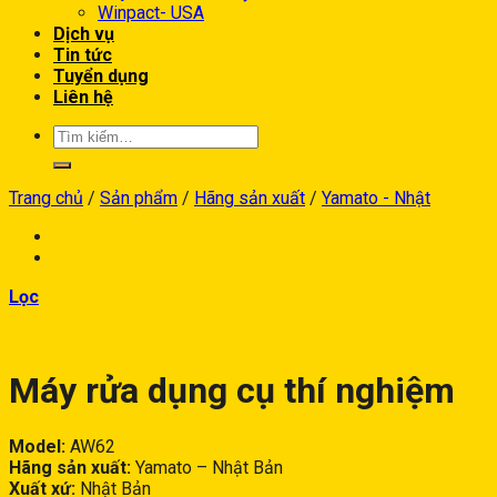
Winpact- USA
Dịch vụ
Tin tức
Tuyển dụng
Liên hệ
Trang chủ
/
Sản phẩm
/
Hãng sản xuất
/
Yamato - Nhật
Lọc
Máy rửa dụng cụ thí nghiệm
Model:
AW62
Hãng sản xuất:
Yamato – Nhật Bản
Xuất xứ:
Nhật Bản