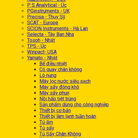
P S Analytical - Úc
PGinstruments - UK
Precisa - Thụy Sỹ
SCAT - Europe
SCION Instruments - Hà Lan
Selecta - Tây Ban Nha
Tosoh - Nhật
TPS - Úc
Winpact- USA
Yamato - Nhật
Bể điều nhiệt
Cô quay chân không
Lò nung
Máy lọc nước siêu sạch
Máy sấy đông khô
Máy sấy phun
Nồi hấp tiệt trùng
Sản phẩm dùng cho công nghiệp
Thiết bị cơ bản
Thiết bị làm lạnh tuần hoàn
Tủ ấm
Tủ sấy
Tủ Sấy Chân Không