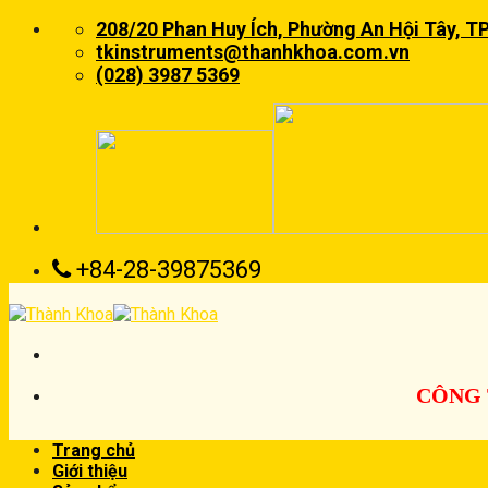
Skip
208/20 Phan Huy Ích, Phường An Hội Tây, T
to
tkinstruments@thanhkhoa.com.vn
content
(028) 3987 5369
+84-28-39875369
CÔNG 
Trang chủ
Giới thiệu