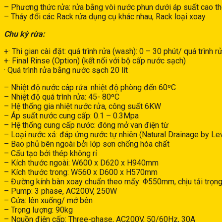
– Phương thức rửa: rửa bằng vòi nước phun dưới áp suất cao the
– Tháy đổi các Rack rửa dụng cụ khác nhau, Rack loại xoay
Chu kỳ rừa:
+· Thi gian cài đặt: quá trình rửa (wash): 0 – 30 phút/ quá trình r
+· Final Rinse (Option) (kết nối với bộ cấp nước sạch)
· Quá trình rửa bằng nước sạch 20 lít
– Nhiệt độ nước câp rửa: nhiệt độ phòng đến 60ºC
– Nhiệt độ quá trình rửa: 45- 80ºC
– Hệ thống gia nhiệt nước rửa, công suất 6KW
– Áp suất nước cung cấp: 0.1 – 0.3Mpa
– Hệ thống cung cấp nước: đóng mở van điện từ
– Loại nước xả: đáp ứng nước tự nhiên (Natural Drainage by Le
– Bao phủ bên ngoài bởi lớp sơn chống hóa chất
– Cấu tạo bởi thép không rỉ
– Kích thước ngoài: W600 x D620 x H940mm
– Kích thước trong: W560 x D600 x H570mm
– Đường kính bàn xoay chuẩn theo mấy: Φ550mm, chịu tải trọng
– Pump: 3 phase, AC200V, 250W
– Cửa: lên xuống/ mở bên
– Trọng lượng: 90kg
– Nguồn điện cấp: Three-phase, AC200V, 50/60Hz, 30A