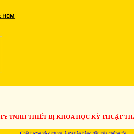
P. HCM
TY TNHH THIẾT BỊ KHOA HỌC KỸ THUẬT T
Chất lượng và dịch vụ là ưu tiên hàng đầu của chúng tôi