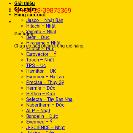
Giới thiệu
Sản phẩm
+84-28-39875369
Hãng sản xuất
Jasco – Nhật Bản
0
Hitachi – Nhật
Yamato – Nhật
Giỏ hàng
Behr – Đức
Hiranuma – Nhật
Chưa có sản phẩm trong giỏ hàng.
Fritsch – Đức
Eurovector – Ý
Tosoh – Nhật
TPS – Úc
Hamilton – UK
Euromex – Hà Lan
Precisa – Thụy Sỹ
Hermle – Đức
Hettich – Đức
Selecta – Tây Ban Nha
Nabertherm – Đức
ALP – Nhật
Bandelin – Đức
Evermed – Ý
J-SCIENCE – Nhật