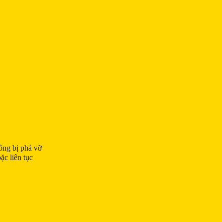
hông bị phá vỡ
ặc liên tục