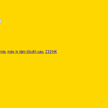
rmle
,
máy ly tâm tốcđộ cao
,
Z32HK