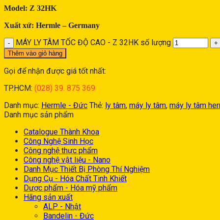
Model: Z 32HK
Xuất xứ: Hermle – Germany
MÁY LY TÂM TỐC ĐỘ CAO - Z 32HK số lượng
Thêm vào giỏ hàng
Gọi để nhận được giá tốt nhất:
TP.HCM:
(028) 39. 875 369
Danh mục:
Hermle - Đức
Thẻ:
ly tâm
,
máy ly tâm
,
máy ly tâm he
Danh mục sản phẩm
Catalogue Thành Khoa
Công Nghệ Sinh Học
Công nghệ thực phẩm
Công nghệ vật liệu - Nano
Danh Mục Thiết Bị Phòng Thí Nghiệm
Dụng Cụ - Hóa Chất Tinh Khiết
Dược phẩm - Hóa mỹ phẩm
Hãng sản xuất
ALP - Nhật
Bandelin - Đức