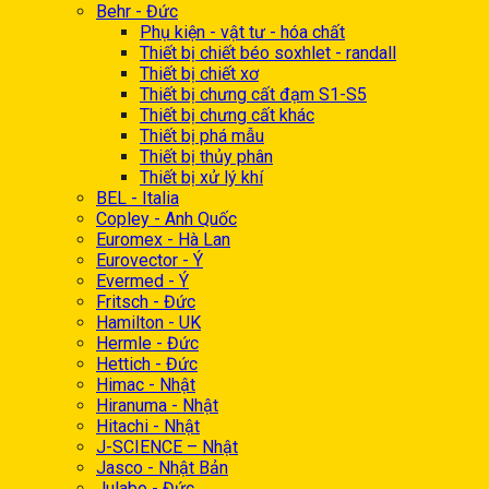
Behr - Đức
Phụ kiện - vật tư - hóa chất
Thiết bị chiết béo soxhlet - randall
Thiết bị chiết xơ
Thiết bị chưng cất đạm S1-S5
Thiết bị chưng cất khác
Thiết bị phá mẫu
Thiết bị thủy phân
Thiết bị xử lý khí
BEL - Italia
Copley - Anh Quốc
Euromex - Hà Lan
Eurovector - Ý
Evermed - Ý
Fritsch - Đức
Hamilton - UK
Hermle - Đức
Hettich - Đức
Himac - Nhật
Hiranuma - Nhật
Hitachi - Nhật
J-SCIENCE – Nhật
Jasco - Nhật Bản
Julabo - Đức