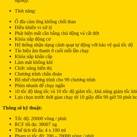
nghiệp.
Tính năng:
Ổ đĩa cảm ứng không chổi than
Điều khiển vi xử lý
Phát hiện mất cân bằng chủ động và cắt đứt
Khóa nắp động cơ
Hệ thống nhận dạng cánh quạt tự động với bảo vệ quá tốc độ
Tín hiệu âm thanh ở cuối mỗi lần chạy
Khóa nắp khẩn cấp
Làm mát không khí
Chức năng hiển thị
Chương trình chẩn đoán
Bộ nhớ chương trình cho 99 chương trình
Phím nhanh để chạy ngắn
10 tốc độ tăng tốc và 10 tốc độ giảm tốc, khả năng giảm tốc k
Lựa chọn trước thời gian chạy từ 10 giây đến 99 giờ 59 phút ho
Thông số kỹ thuật:
Tốc độ: 20000 vòng / phút
RCF tối đa: 38007 xg
Thể tích tối đa: 4 x 100 ml
Phạm vi tốc độ: 200 – 20000 vòng / phút