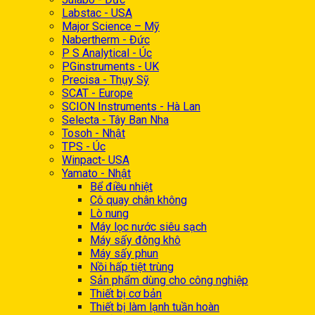
Labstac - USA
Major Science – Mỹ
Nabertherm - Đức
P S Analytical - Úc
PGinstruments - UK
Precisa - Thụy Sỹ
SCAT - Europe
SCION Instruments - Hà Lan
Selecta - Tây Ban Nha
Tosoh - Nhật
TPS - Úc
Winpact- USA
Yamato - Nhật
Bể điều nhiệt
Cô quay chân không
Lò nung
Máy lọc nước siêu sạch
Máy sấy đông khô
Máy sấy phun
Nồi hấp tiệt trùng
Sản phẩm dùng cho công nghiệp
Thiết bị cơ bản
Thiết bị làm lạnh tuần hoàn