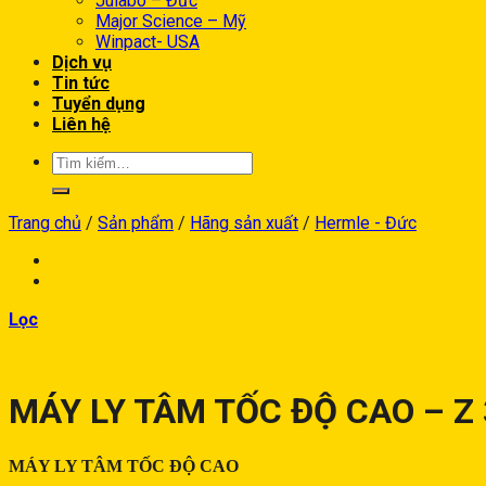
Julabo – Đức
Major Science – Mỹ
Winpact- USA
Dịch vụ
Tin tức
Tuyển dụng
Liên hệ
Trang chủ
/
Sản phẩm
/
Hãng sản xuất
/
Hermle - Đức
Lọc
MÁY LY TÂM TỐC ĐỘ CAO – Z
MÁY LY TÂM TỐC ĐỘ CAO