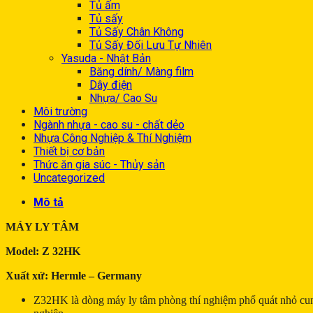
Tủ ấm
Tủ sấy
Tủ Sấy Chân Không
Tủ Sấy Đối Lưu Tự Nhiên
Yasuda - Nhật Bản
Băng dính/ Màng film
Dây điện
Nhựa/ Cao Su
Môi trường
Ngành nhựa - cao su - chất dẻo
Nhựa Công Nghiệp & Thí Nghiệm
Thiết bị cơ bản
Thức ăn gia súc - Thủy sản
Uncategorized
Mô tả
MÁY LY TÂM
Model: Z 32HK
Xuất xứ: Hermle – Germany
Z32HK là dòng máy ly tâm phòng thí nghiệm phổ quát nhỏ cung