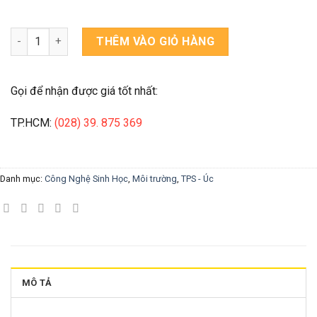
MÁY ĐO pH CHO THỊT CẦM TAY WP-80M số lượng
THÊM VÀO GIỎ HÀNG
Gọi để nhận được giá tốt nhất:
TP.HCM:
(028) 39. 875 369
Danh mục:
Công Nghệ Sinh Học
,
Môi trường
,
TPS - Úc
MÔ TẢ