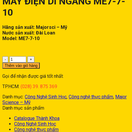
MÁY ĐIỆN DI NGANG ME7-7-
10
Hãng sản xuất: Majorsci – Mỹ
Nước sản xuất: Đài Loan
Model: ME7-7-10
MÁY
ĐIỆN
Thêm vào giỏ hàng
DI
NGANG
Gọi để nhận được giá tốt nhất:
ME7-
TP.HCM:
(028) 39. 875 369
7-
10
Danh mục:
Công Nghệ Sinh Học
,
Công nghệ thực phẩm
,
Major
số
Science – Mỹ
lượng
Danh mục sản phẩm
Catalogue Thành Khoa
Công Nghệ Sinh Học
Công nghệ thực phẩm