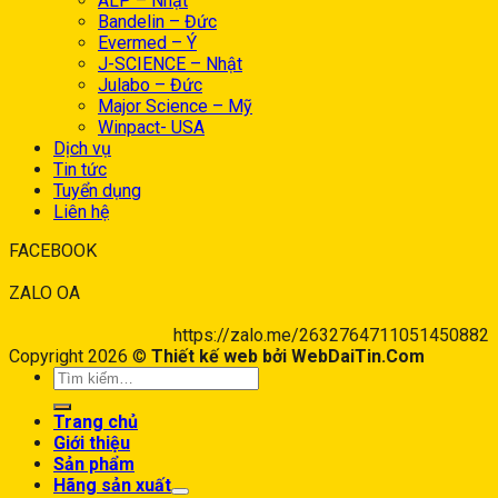
ALP – Nhật
Bandelin – Đức
Evermed – Ý
J-SCIENCE – Nhật
Julabo – Đức
Major Science – Mỹ
Winpact- USA
Dịch vụ
Tin tức
Tuyển dụng
Liên hệ
FACEBOOK
ZALO OA
https://zalo.me/2632764711051450882
Copyright 2026 ©
Thiết kế web bởi WebDaiTin.Com
Trang chủ
Giới thiệu
Sản phẩm
Hãng sản xuất