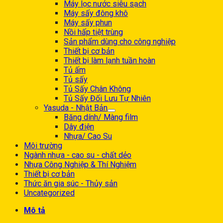
Máy lọc nước siêu sạch
Máy sấy đông khô
Máy sấy phun
Nồi hấp tiệt trùng
Sản phẩm dùng cho công nghiệp
Thiết bị cơ bản
Thiết bị làm lạnh tuần hoàn
Tủ ấm
Tủ sấy
Tủ Sấy Chân Không
Tủ Sấy Đối Lưu Tự Nhiên
Yasuda - Nhật Bản
Băng dính/ Màng film
Dây điện
Nhựa/ Cao Su
Môi trường
Ngành nhựa - cao su - chất dẻo
Nhựa Công Nghiệp & Thí Nghiệm
Thiết bị cơ bản
Thức ăn gia súc - Thủy sản
Uncategorized
Mô tả