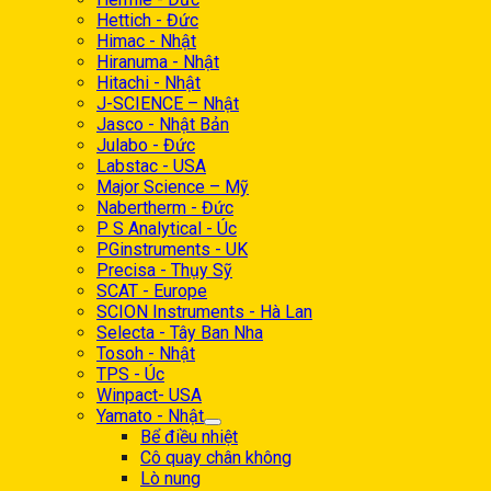
Hettich - Đức
Himac - Nhật
Hiranuma - Nhật
Hitachi - Nhật
J-SCIENCE – Nhật
Jasco - Nhật Bản
Julabo - Đức
Labstac - USA
Major Science – Mỹ
Nabertherm - Đức
P S Analytical - Úc
PGinstruments - UK
Precisa - Thụy Sỹ
SCAT - Europe
SCION Instruments - Hà Lan
Selecta - Tây Ban Nha
Tosoh - Nhật
TPS - Úc
Winpact- USA
Yamato - Nhật
Bể điều nhiệt
Cô quay chân không
Lò nung