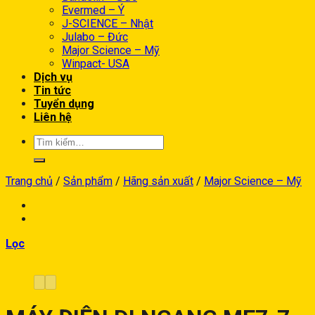
Evermed – Ý
J-SCIENCE – Nhật
Julabo – Đức
Major Science – Mỹ
Winpact- USA
Dịch vụ
Tin tức
Tuyển dụng
Liên hệ
Trang chủ
/
Sản phẩm
/
Hãng sản xuất
/
Major Science – Mỹ
Lọc