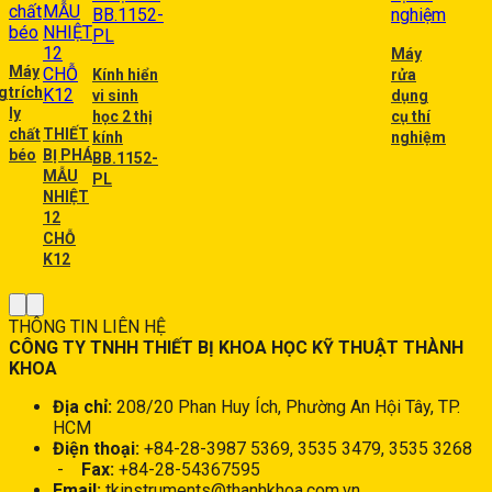
Máy
Máy
Kính hiển
rửa
g
trích
vi sinh
dụng
ly
học 2 thị
cụ thí
chất
THIẾT
kính
nghiệm
béo
BỊ PHÁ
BB.1152-
MẪU
PL
NHIỆT
12
CHỖ
K12
THÔNG TIN LIÊN HỆ
CÔNG TY TNHH THIẾT BỊ KHOA HỌC KỸ THUẬT THÀNH
KHOA
Địa chỉ:
208/20 Phan Huy Ích, Phường An Hội Tây, TP.
HCM
Điện thoại:
+84-28-3987 5369, 3535 3479, 3535 3268
-
Fax:
+84-28-54367595
Email:
tkinstruments@thanhkhoa.com.vn