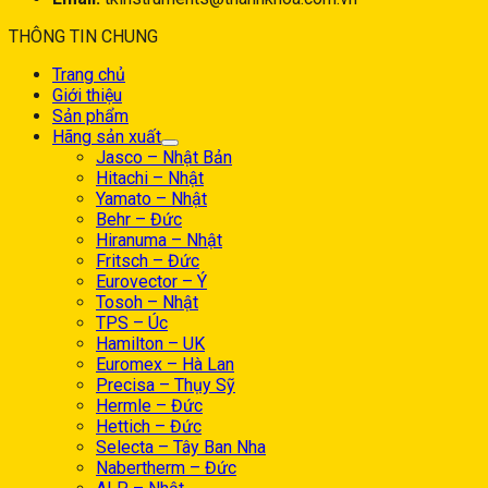
THÔNG TIN CHUNG
Trang chủ
Giới thiệu
Sản phẩm
Hãng sản xuất
Jasco – Nhật Bản
Hitachi – Nhật
Yamato – Nhật
Behr – Đức
Hiranuma – Nhật
Fritsch – Đức
Eurovector – Ý
Tosoh – Nhật
TPS – Úc
Hamilton – UK
Euromex – Hà Lan
Precisa – Thụy Sỹ
Hermle – Đức
Hettich – Đức
Selecta – Tây Ban Nha
Nabertherm – Đức