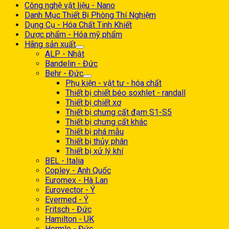
Công nghệ vật liệu - Nano
Danh Mục Thiết Bị Phòng Thí Nghiệm
Dụng Cụ - Hóa Chất Tinh Khiết
Dược phẩm - Hóa mỹ phẩm
Hãng sản xuất
ALP - Nhật
Bandelin - Đức
Behr - Đức
Phụ kiện - vật tư - hóa chất
Thiết bị chiết béo soxhlet - randall
Thiết bị chiết xơ
Thiết bị chưng cất đạm S1-S5
Thiết bị chưng cất khác
Thiết bị phá mẫu
Thiết bị thủy phân
Thiết bị xử lý khí
BEL - Italia
Copley - Anh Quốc
Euromex - Hà Lan
Eurovector - Ý
Evermed - Ý
Fritsch - Đức
Hamilton - UK
Hermle - Đức