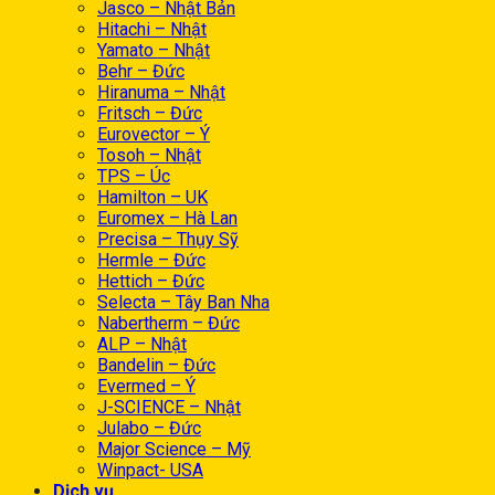
Jasco – Nhật Bản
Hitachi – Nhật
Yamato – Nhật
Behr – Đức
Hiranuma – Nhật
Fritsch – Đức
Eurovector – Ý
Tosoh – Nhật
TPS – Úc
Hamilton – UK
Euromex – Hà Lan
Precisa – Thụy Sỹ
Hermle – Đức
Hettich – Đức
Selecta – Tây Ban Nha
Nabertherm – Đức
ALP – Nhật
Bandelin – Đức
Evermed – Ý
J-SCIENCE – Nhật
Julabo – Đức
Major Science – Mỹ
Winpact- USA
Dịch vụ