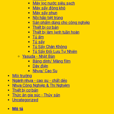
Máy lọc nước siêu sạch
Máy sấy đông khô
Máy sấy phun
Nồi hấp tiệt trùng
Sản phẩm dùng cho công nghiệp
Thiết bị cơ bản
Thiết bị làm lạnh tuần hoàn
Tủ ấm
Tủ sấy
Tủ Sấy Chân Không
Tủ Sấy Đối Lưu Tự Nhiên
Yasuda - Nhật Bản
Băng dính/ Màng film
Dây điện
Nhựa/ Cao Su
Môi trường
Ngành nhựa - cao su - chất dẻo
Nhựa Công Nghiệp & Thí Nghiệm
Thiết bị cơ bản
Thức ăn gia súc - Thủy sản
Uncategorized
Mô tả