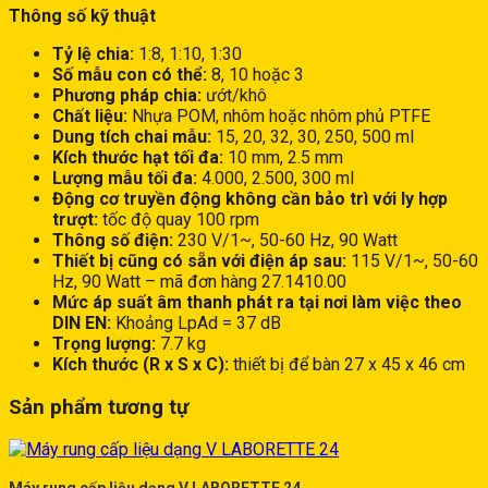
Thông số kỹ thuật
Tỷ lệ chia:
1:8, 1:10, 1:30
Số mẫu con có thể:
8, 10 hoặc 3
Phương pháp chia:
ướt/khô
Chất liệu:
Nhựa POM, nhôm hoặc nhôm phủ PTFE
Dung tích chai mẫu:
15, 20, 32, 30, 250, 500 ml
Kích thước hạt tối đa:
10 mm, 2.5 mm
Lượng mẫu tối đa:
4.000, 2.500, 300 ml
Động cơ truyền động không cần bảo trì với ly hợp
trượt:
tốc độ quay 100 rpm
Thông số điện:
230 V/1~, 50-60 Hz, 90 Watt
Thiết bị cũng có sẵn với điện áp sau:
115 V/1~, 50-60
Hz, 90 Watt – mã đơn hàng 27.1410.00
Mức áp suất âm thanh phát ra tại nơi làm việc theo
DIN EN:
Khoảng LpAd = 37 dB
Trọng lượng:
7.7 kg
Kích thước (R x S x C):
thiết bị để bàn 27 x 45 x 46 cm
Sản phẩm tương tự