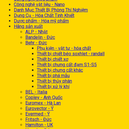
Công nghệ vật liệu - Nano
Danh Mục Thiết Bị Phòng Thí Nghiệm
Dụng Cụ - Hóa Chất Tinh Khiết
Dược phẩm - Hóa mỹ phẩm
Hãng sản xuất
ALP - Nhật
Bandelin - Đức
Behr - Đức
Phụ kiện - vật tư - hóa chất
Thiết bị chiết béo soxhlet - randall
Thiết bị chiết xơ
Thiết bị chưng cất đạm S1-S5
Thiết bị chưng cất khác
Thiết bị phá mẫu
Thiết bị thủy phân
Thiết bị xử lý khí
BEL - Italia
Copley - Anh Quốc
Euromex - Hà Lan
Eurovector - Ý
Evermed - Ý
Fritsch - Đức
Hamilton - UK