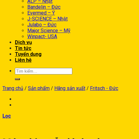
ALP – Nhật
Bandelin – Đức
Evermed – Ý
J-SCIENCE – Nhật
Julabo – Đức
Major Science – Mỹ
Winpact- USA
Dịch vụ
Tin tức
Tuyển dụng
Liên hệ
Trang chủ
/
Sản phẩm
/
Hãng sản xuất
/
Fritsch - Đức
Lọc