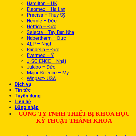
Hamilton – UK
Euromex – Hà Lan
Precisa – Thụy Sỹ
Hermle – Đức
Hettich – Đức
Selecta – Tây Ban Nha
Nabertherm – Đức
ALP – Nhật
Bandelin – Đức
Evermed – Ý
J-SCIENCE – Nhật
Julabo – Đức
Major Science – Mỹ
Winpact- USA
Dịch vụ
Tin tức
Tuyển dụng
Liên hệ
Đăng nhập
CÔNG TY TNHH THIẾT BỊ KHOA HỌC
KỸ THUẬT THÀNH KHOA