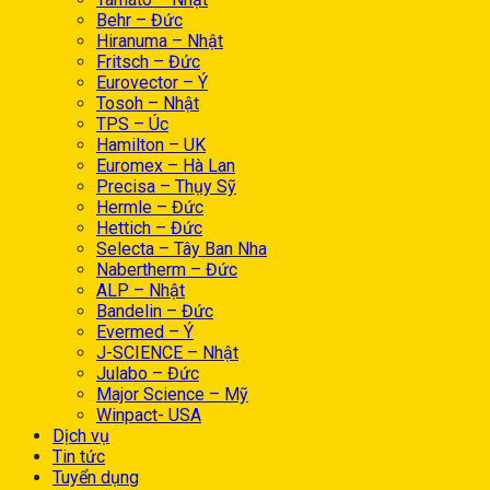
Behr – Đức
Hiranuma – Nhật
Fritsch – Đức
Eurovector – Ý
Tosoh – Nhật
TPS – Úc
Hamilton – UK
Euromex – Hà Lan
Precisa – Thụy Sỹ
Hermle – Đức
Hettich – Đức
Selecta – Tây Ban Nha
Nabertherm – Đức
ALP – Nhật
Bandelin – Đức
Evermed – Ý
J-SCIENCE – Nhật
Julabo – Đức
Major Science – Mỹ
Winpact- USA
Dịch vụ
Tin tức
Tuyển dụng