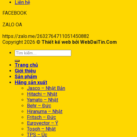
Liên hệ
FACEBOOK
ZALO OA
https://zalo.me/2632764711051450882
Copyright 2026 ©
Thiết kế web bởi WebDaiTin.Com
Trang chủ
Giới thiệu
Sản phẩm
Hãng sản xuất
Jasco – Nhật Bản
Hitachi – Nhật
Yamato – Nhật
Behr – Đức
Hiranuma – Nhật
Fritsch – Đức
Eurovector – Ý
Tosoh – Nhật
TPS – Úc