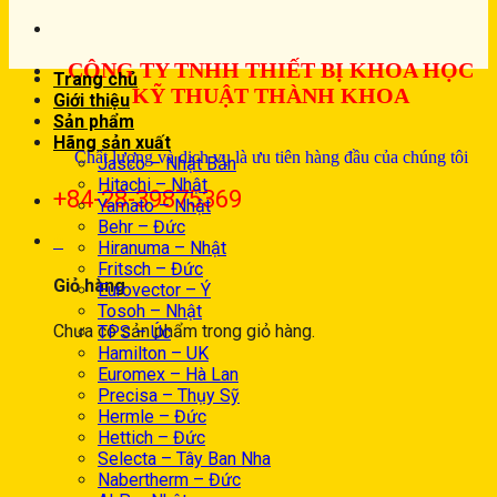
CÔNG TY TNHH THIẾT BỊ KHOA HỌC
Trang chủ
KỸ THUẬT THÀNH KHOA
Giới thiệu
Sản phẩm
Hãng sản xuất
Chất lượng và dịch vụ là ưu tiên hàng đầu của chúng tôi
Jasco – Nhật Bản
Hitachi – Nhật
+84-28-39875369
Yamato – Nhật
Behr – Đức
0
Hiranuma – Nhật
Fritsch – Đức
Giỏ hàng
Eurovector – Ý
Tosoh – Nhật
Chưa có sản phẩm trong giỏ hàng.
TPS – Úc
Hamilton – UK
Euromex – Hà Lan
Precisa – Thụy Sỹ
Hermle – Đức
Hettich – Đức
Selecta – Tây Ban Nha
Nabertherm – Đức