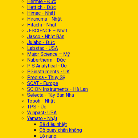
Hermle - Đức
Hettich - Đức
Himac - Nhật
Hiranuma - Nhật
Hitachi - Nhật
J-SCIENCE – Nhật
Jasco - Nhật Bản
Julabo - Đức
Labstac - USA
Major Science – Mỹ
Nabertherm - Đức
P S Analytical - Úc
PGinstruments - UK
Precisa - Thụy Sỹ
SCAT - Europe
SCION Instruments - Hà Lan
Selecta - Tây Ban Nha
Tosoh - Nhật
TPS - Úc
Winpact- USA
Yamato - Nhật
Bể điều nhiệt
Cô quay chân không
Lò nung