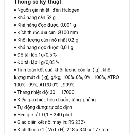
Thông số kỹ thuật:
♦ Nguồn gia nhiệt : đèn Halogen
♦ Khả năng cân 52 g
♦ Khả năng đọc được: 0,001 g
♦ Kích thước đĩa cân: Ø100 mm
♦ Khối lượng cân nhỏ nhất 0,2 g
♦ Khả năng đọc được: 0,01 g
♦ Độ tái lập:1g/0,5 %
♦ Độ tái lập:1g/0,05 %
♦ Tính toán kết quả: khối lượng còn lại ( g) , khối
lượng mất đi ( g), g/kg, 100%..0%, 0%…100%, ATRO
100%…99%, ATRO 0% …999%
♦ Thang nhiệt độ: 30 – 1700C
♦ Kiểu gia nhiệt: tiêu chuẩn , tăng, phẳng
♦ Tự động dừng: tự xác định
♦ Hẹn giờ tắt: 0,1 – 240 phút
♦ Giao diện kết nối máy in: RS 232\
♦ Kích thuoc71 ( WxLxH): 218 x 340 x 177 mm