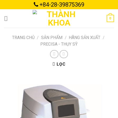
Skip
+84-28-39875369
to
content
0
TRANG CHỦ
/
SẢN PHẨM
/
HÃNG SẢN XUẤT
/
PRECISA - THỤY SỸ
LỌC