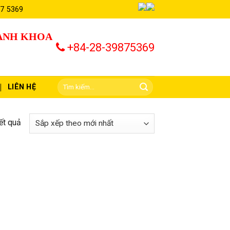
87 5369
HÀNH KHOA
+84-28-39875369
LIÊN HỆ
ết quả