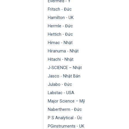
Evermed - Ý
Fritsch - Đức
Hamilton - UK
Hermle - Đức
Hettich - Đức
Himac - Nhật
Hiranuma - Nhật
Hitachi - Nhật
J-SCIENCE – Nhật
Jasco - Nhật Bản
Julabo - Đức
Labstac - USA
Major Science – Mỹ
Nabertherm - Đức
P S Analytical - Úc
PGinstruments - UK