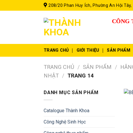
Skip
208/20 Phan Huy Ích, Phường An Hội Tây,
to
content
CÔNG 
TRANG CHỦ
GIỚI THIỆU
SẢN PHẨM
TRANG CHỦ
/
SẢN PHẨM
/
HÃN
NHẬT
/
TRANG 14
DANH MỤC SẢN PHẨM
Catalogue Thành Khoa
Công Nghệ Sinh Học