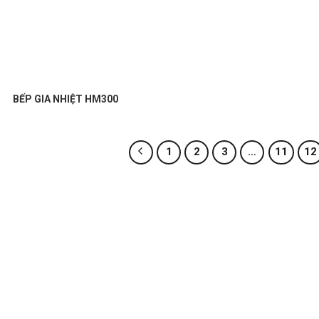
BẾP GIA NHIỆT HM300
1
2
3
…
11
12