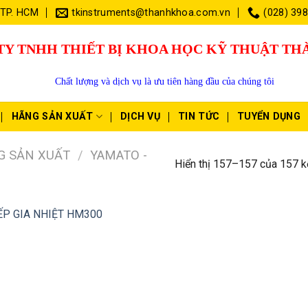
 TP. HCM
tkinstruments@thanhkhoa.com.vn
(028) 39
TY TNHH THIẾT BỊ KHOA HỌC KỸ THUẬT T
Chất lượng và dịch vụ là ưu tiên hàng đầu của chúng tôi
HÃNG SẢN XUẤT
DỊCH VỤ
TIN TỨC
TUYỂN DỤNG
G SẢN XUẤT
/
YAMATO -
Hiển thị 157–157 của 157 k