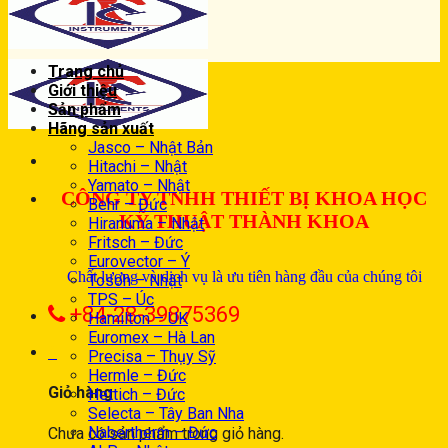
Trang chủ
Giới thiệu
Sản phẩm
Hãng sản xuất
Jasco – Nhật Bản
Hitachi – Nhật
Yamato – Nhật
CÔNG TY TNHH THIẾT BỊ KHOA HỌC
Behr – Đức
KỸ THUẬT THÀNH KHOA
Hiranuma – Nhật
Fritsch – Đức
Eurovector – Ý
Chất lượng và dịch vụ là ưu tiên hàng đầu của chúng tôi
Tosoh – Nhật
TPS – Úc
+84-28-39875369
Hamilton – UK
Euromex – Hà Lan
0
Precisa – Thụy Sỹ
Hermle – Đức
Giỏ hàng
Hettich – Đức
Selecta – Tây Ban Nha
Nabertherm – Đức
Chưa có sản phẩm trong giỏ hàng.