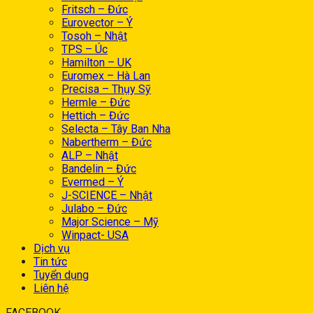
Fritsch – Đức
Eurovector – Ý
Tosoh – Nhật
TPS – Úc
Hamilton – UK
Euromex – Hà Lan
Precisa – Thụy Sỹ
Hermle – Đức
Hettich – Đức
Selecta – Tây Ban Nha
Nabertherm – Đức
ALP – Nhật
Bandelin – Đức
Evermed – Ý
J-SCIENCE – Nhật
Julabo – Đức
Major Science – Mỹ
Winpact- USA
Dịch vụ
Tin tức
Tuyển dụng
Liên hệ
FACEBOOK