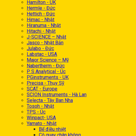
Hamilton - UK
Hermle - Đức
Hettich - Đức
Himac - Nhật
Hiranuma - Nhật
Hitachi - Nhật
J-SCIENCE – Nhật
Jasco - Nhật Bản
Julabo - Đức
Labstac - USA
Major Science – Mỹ
Nabertherm - Đức
P S Analytical - Úc
PGinstruments - UK
Precisa - Thụy Sỹ
SCAT - Europe
SCION Instruments - Hà Lan
Selecta - Tây Ban Nha
Tosoh - Nhật
TPS - Úc
Winpact- USA
Yamato - Nhật
Bể điều nhiệt
Cô quay chân không