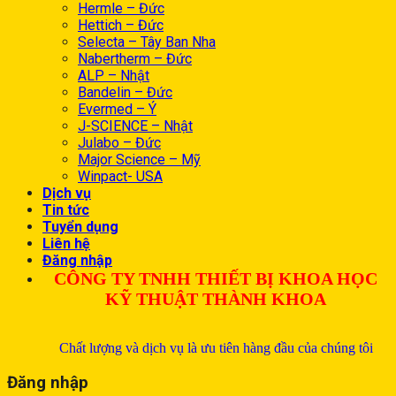
Hermle – Đức
Hettich – Đức
Selecta – Tây Ban Nha
Nabertherm – Đức
ALP – Nhật
Bandelin – Đức
Evermed – Ý
J-SCIENCE – Nhật
Julabo – Đức
Major Science – Mỹ
Winpact- USA
Dịch vụ
Tin tức
Tuyển dụng
Liên hệ
Đăng nhập
CÔNG TY TNHH THIẾT BỊ KHOA HỌC
KỸ THUẬT THÀNH KHOA
Chất lượng và dịch vụ là ưu tiên hàng đầu của chúng tôi
Đăng nhập