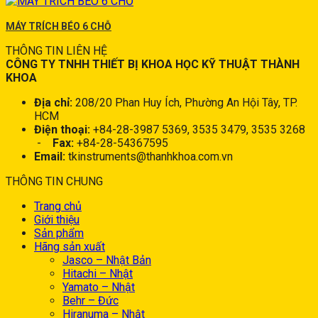
MÁY TRÍCH BÉO 6 CHỖ
THÔNG TIN LIÊN HỆ
CÔNG TY TNHH THIẾT BỊ KHOA HỌC KỸ THUẬT THÀNH
KHOA
Địa chỉ:
208/20 Phan Huy Ích, Phường An Hội Tây, TP.
HCM
Điện thoại:
+84-28-3987 5369, 3535 3479, 3535 3268
-
Fax:
+84-28-54367595
Email:
tkinstruments@thanhkhoa.com.vn
THÔNG TIN CHUNG
Trang chủ
Giới thiệu
Sản phẩm
Hãng sản xuất
Jasco – Nhật Bản
Hitachi – Nhật
Yamato – Nhật
Behr – Đức
Hiranuma – Nhật