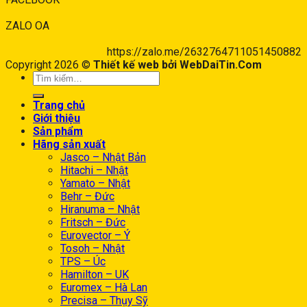
ZALO OA
https://zalo.me/2632764711051450882
Copyright 2026 ©
Thiết kế web bởi WebDaiTin.Com
Trang chủ
Giới thiệu
Sản phẩm
Hãng sản xuất
Jasco – Nhật Bản
Hitachi – Nhật
Yamato – Nhật
Behr – Đức
Hiranuma – Nhật
Fritsch – Đức
Eurovector – Ý
Tosoh – Nhật
TPS – Úc
Hamilton – UK
Euromex – Hà Lan
Precisa – Thụy Sỹ