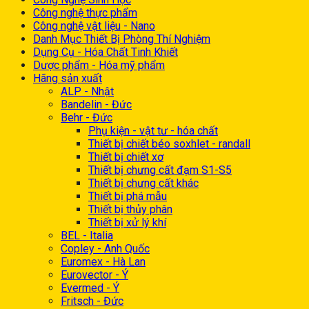
Công nghệ thực phẩm
Công nghệ vật liệu - Nano
Danh Mục Thiết Bị Phòng Thí Nghiệm
Dụng Cụ - Hóa Chất Tinh Khiết
Dược phẩm - Hóa mỹ phẩm
Hãng sản xuất
ALP - Nhật
Bandelin - Đức
Behr - Đức
Phụ kiện - vật tư - hóa chất
Thiết bị chiết béo soxhlet - randall
Thiết bị chiết xơ
Thiết bị chưng cất đạm S1-S5
Thiết bị chưng cất khác
Thiết bị phá mẫu
Thiết bị thủy phân
Thiết bị xử lý khí
BEL - Italia
Copley - Anh Quốc
Euromex - Hà Lan
Eurovector - Ý
Evermed - Ý
Fritsch - Đức