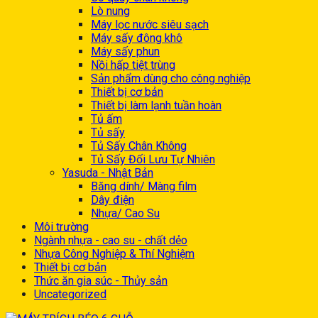
Lò nung
Máy lọc nước siêu sạch
Máy sấy đông khô
Máy sấy phun
Nồi hấp tiệt trùng
Sản phẩm dùng cho công nghiệp
Thiết bị cơ bản
Thiết bị làm lạnh tuần hoàn
Tủ ấm
Tủ sấy
Tủ Sấy Chân Không
Tủ Sấy Đối Lưu Tự Nhiên
Yasuda - Nhật Bản
Băng dính/ Màng film
Dây điện
Nhựa/ Cao Su
Môi trường
Ngành nhựa - cao su - chất dẻo
Nhựa Công Nghiệp & Thí Nghiệm
Thiết bị cơ bản
Thức ăn gia súc - Thủy sản
Uncategorized