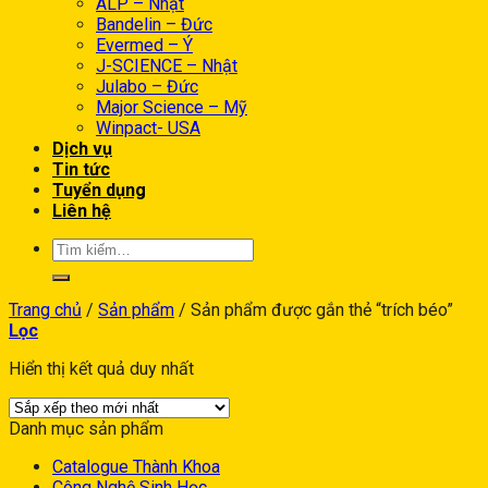
ALP – Nhật
Bandelin – Đức
Evermed – Ý
J-SCIENCE – Nhật
Julabo – Đức
Major Science – Mỹ
Winpact- USA
Dịch vụ
Tin tức
Tuyển dụng
Liên hệ
Trang chủ
/
Sản phẩm
/
Sản phẩm được gắn thẻ “trích béo”
Lọc
Hiển thị kết quả duy nhất
Danh mục sản phẩm
Catalogue Thành Khoa
Công Nghệ Sinh Học