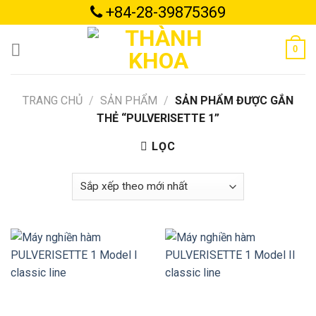
Skip
+84-28-39875369
to
content
0
TRANG CHỦ
/
SẢN PHẨM
/
SẢN PHẨM ĐƯỢC GẮN
THẺ “PULVERISETTE 1”
LỌC