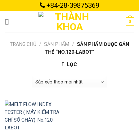
Skip
+84-28-39875369
to
content
0
TRANG CHỦ
/
SẢN PHẨM
/
SẢN PHẨM ĐƯỢC GẮN
THẺ “NO.120-LABOT”
LỌC