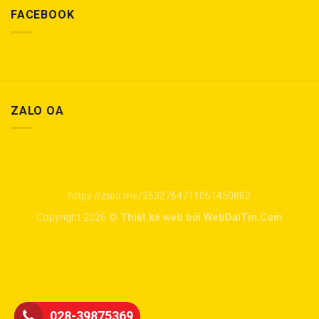
FACEBOOK
ZALO OA
https://zalo.me/2632764711051450882
Copyright 2026 ©
Thiết kế web bởi WebDaiTin.Com
028-39875369