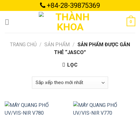
Skip
+84-28-39875369
to
content
0
TRANG CHỦ
/
SẢN PHẨM
/
SẢN PHẨM ĐƯỢC GẮN
THẺ “JASCO”
LỌC