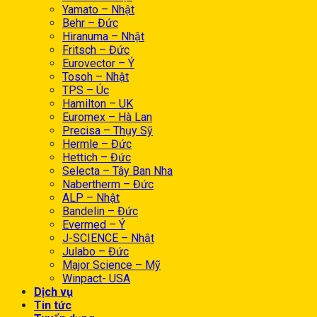
Yamato – Nhật
Behr – Đức
Hiranuma – Nhật
Fritsch – Đức
Eurovector – Ý
Tosoh – Nhật
TPS – Úc
Hamilton – UK
Euromex – Hà Lan
Precisa – Thụy Sỹ
Hermle – Đức
Hettich – Đức
Selecta – Tây Ban Nha
Nabertherm – Đức
ALP – Nhật
Bandelin – Đức
Evermed – Ý
J-SCIENCE – Nhật
Julabo – Đức
Major Science – Mỹ
Winpact- USA
Dịch vụ
Tin tức