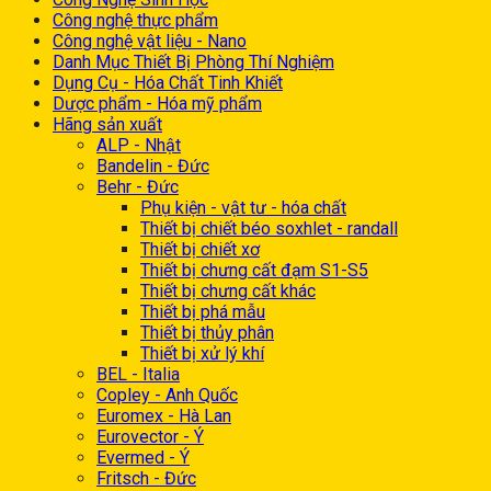
Công nghệ thực phẩm
Công nghệ vật liệu - Nano
Danh Mục Thiết Bị Phòng Thí Nghiệm
Dụng Cụ - Hóa Chất Tinh Khiết
Dược phẩm - Hóa mỹ phẩm
Hãng sản xuất
ALP - Nhật
Bandelin - Đức
Behr - Đức
Phụ kiện - vật tư - hóa chất
Thiết bị chiết béo soxhlet - randall
Thiết bị chiết xơ
Thiết bị chưng cất đạm S1-S5
Thiết bị chưng cất khác
Thiết bị phá mẫu
Thiết bị thủy phân
Thiết bị xử lý khí
BEL - Italia
Copley - Anh Quốc
Euromex - Hà Lan
Eurovector - Ý
Evermed - Ý
Fritsch - Đức