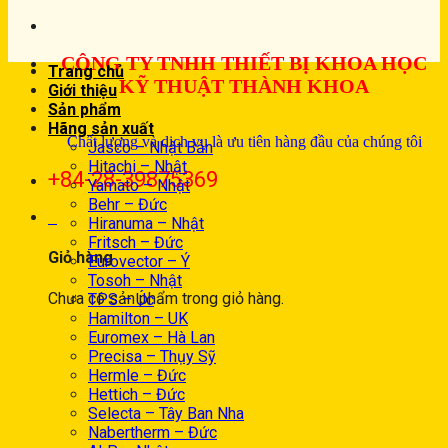
CÔNG TY TNHH THIẾT BỊ KHOA HỌC
Trang chủ
KỸ THUẬT THÀNH KHOA
Giới thiệu
Sản phẩm
Hãng sản xuất
Chất lượng và dịch vụ là ưu tiên hàng đầu của chúng tôi
Jasco – Nhật Bản
Hitachi – Nhật
+84-28-39875369
Yamato – Nhật
Behr – Đức
0
Hiranuma – Nhật
Fritsch – Đức
Giỏ hàng
Eurovector – Ý
Tosoh – Nhật
Chưa có sản phẩm trong giỏ hàng.
TPS – Úc
Hamilton – UK
Euromex – Hà Lan
Precisa – Thụy Sỹ
Hermle – Đức
Hettich – Đức
Selecta – Tây Ban Nha
Nabertherm – Đức