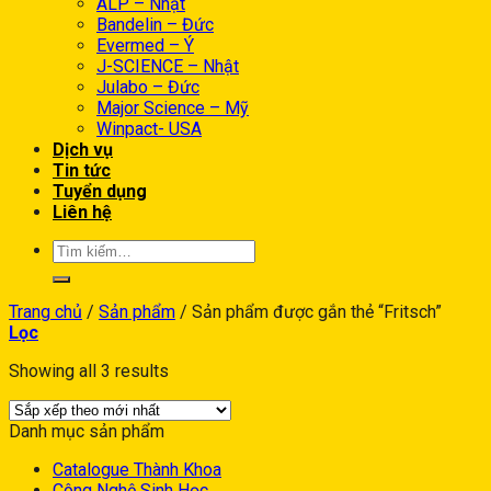
ALP – Nhật
Bandelin – Đức
Evermed – Ý
J-SCIENCE – Nhật
Julabo – Đức
Major Science – Mỹ
Winpact- USA
Dịch vụ
Tin tức
Tuyển dụng
Liên hệ
Trang chủ
/
Sản phẩm
/
Sản phẩm được gắn thẻ “Fritsch”
Lọc
Showing all 3 results
Danh mục sản phẩm
Catalogue Thành Khoa
Công Nghệ Sinh Học