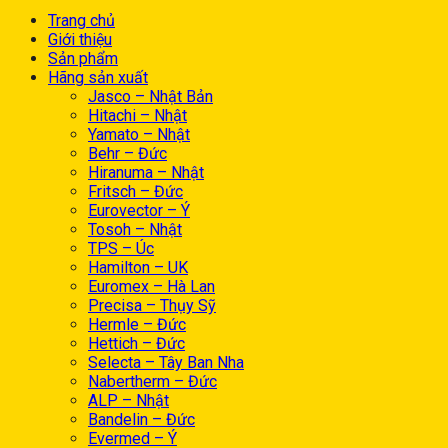
Trang chủ
Giới thiệu
Sản phẩm
Hãng sản xuất
Jasco – Nhật Bản
Hitachi – Nhật
Yamato – Nhật
Behr – Đức
Hiranuma – Nhật
Fritsch – Đức
Eurovector – Ý
Tosoh – Nhật
TPS – Úc
Hamilton – UK
Euromex – Hà Lan
Precisa – Thụy Sỹ
Hermle – Đức
Hettich – Đức
Selecta – Tây Ban Nha
Nabertherm – Đức
ALP – Nhật
Bandelin – Đức
Evermed – Ý