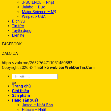
J-SCIENCE – Nhật
Julabo – Đức
Major Science – Mỹ
Winpact- USA
Dịch vụ
Tin tức
Tuyển dụng
Liên hệ
FACEBOOK
ZALO OA
https://zalo.me/2632764711051450882
Copyright 2026 ©
Thiết kế web bởi WebDaiTin.Com
Trang chủ
Giới thiệu
Sản phẩm
Hãng sản xuất
Jasco – Nhật Bản
Hitachi – Nhật