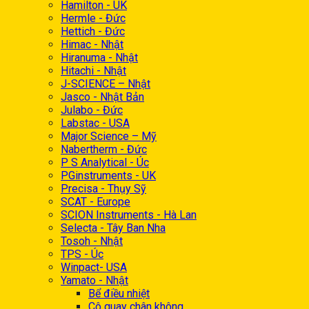
Hamilton - UK
Hermle - Đức
Hettich - Đức
Himac - Nhật
Hiranuma - Nhật
Hitachi - Nhật
J-SCIENCE – Nhật
Jasco - Nhật Bản
Julabo - Đức
Labstac - USA
Major Science – Mỹ
Nabertherm - Đức
P S Analytical - Úc
PGinstruments - UK
Precisa - Thụy Sỹ
SCAT - Europe
SCION Instruments - Hà Lan
Selecta - Tây Ban Nha
Tosoh - Nhật
TPS - Úc
Winpact- USA
Yamato - Nhật
Bể điều nhiệt
Cô quay chân không