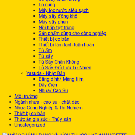
Lò nung
Máy lọc nước siêu sạch
Máy sấy đông khô
Máy sấy phun
Nồi hấp tiệt trùng
Sản phẩm dùng cho công nghiệp
Thiết bị cơ bản
Thiết bị làm lạnh tuần hoàn
Tủ ấm
Tủ sấy
Tủ Sấy Chân Không
Tủ Sấy Đối Lưu Tự Nhiên
Yasuda - Nhật Bản
Băng dính/ Màng film
Dây điện
Nhựa/ Cao Su
Môi trường
Ngành nhựa - cao su - chất dẻo
Nhựa Công Nghiệp & Thí Nghiệm
Thiết bị cơ bản
Thức ăn gia súc - Thủy sản
Uncategorized