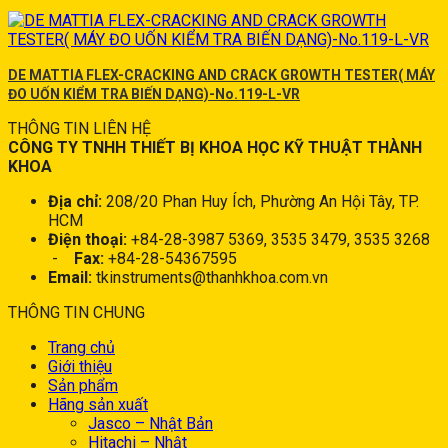
DE MATTIA FLEX-CRACKING AND CRACK GROWTH TESTER( MÁY
ĐO UỐN KIỂM TRA BIẾN DẠNG)-No.119-L-VR
THÔNG TIN LIÊN HỆ
CÔNG TY TNHH THIẾT BỊ KHOA HỌC KỸ THUẬT THÀNH
KHOA
Địa chỉ:
208/20 Phan Huy Ích, Phường An Hội Tây, TP.
HCM
Điện thoại:
+84-28-3987 5369, 3535 3479, 3535 3268
-
Fax:
+84-28-54367595
Email:
tkinstruments@thanhkhoa.com.vn
THÔNG TIN CHUNG
Trang chủ
Giới thiệu
Sản phẩm
Hãng sản xuất
Jasco – Nhật Bản
Hitachi – Nhật