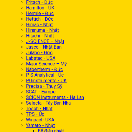
Fritsch - Đức
Hamilton - UK
Hermle - Đức
Hettich - Đức
Himac - Nhật
Hiranuma - Nhật
Hitachi - Nhật
J-SCIENCE – Nhật
Jasco - Nhật Bản
Julabo - Đức
Labstac - USA
Major Science – Mỹ
Nabertherm - Đức
P S Analytical - Úc
PGinstruments - UK
Precisa - Thụy Sỹ
SCAT - Europe
SCION Instruments - Hà Lan
Selecta - Tây Ban Nha
Tosoh - Nhật
TPS - Úc
Winpact- USA
Yamato - Nhật
Bể điều nhiệt