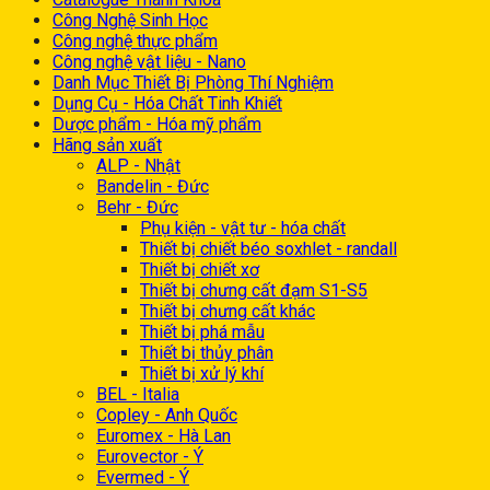
Công Nghệ Sinh Học
Công nghệ thực phẩm
Công nghệ vật liệu - Nano
Danh Mục Thiết Bị Phòng Thí Nghiệm
Dụng Cụ - Hóa Chất Tinh Khiết
Dược phẩm - Hóa mỹ phẩm
Hãng sản xuất
ALP - Nhật
Bandelin - Đức
Behr - Đức
Phụ kiện - vật tư - hóa chất
Thiết bị chiết béo soxhlet - randall
Thiết bị chiết xơ
Thiết bị chưng cất đạm S1-S5
Thiết bị chưng cất khác
Thiết bị phá mẫu
Thiết bị thủy phân
Thiết bị xử lý khí
BEL - Italia
Copley - Anh Quốc
Euromex - Hà Lan
Eurovector - Ý
Evermed - Ý