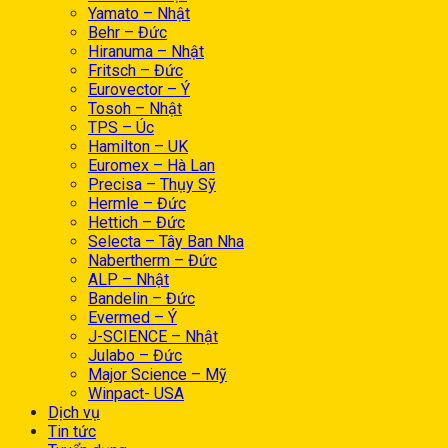
Yamato – Nhật
Behr – Đức
Hiranuma – Nhật
Fritsch – Đức
Eurovector – Ý
Tosoh – Nhật
TPS – Úc
Hamilton – UK
Euromex – Hà Lan
Precisa – Thụy Sỹ
Hermle – Đức
Hettich – Đức
Selecta – Tây Ban Nha
Nabertherm – Đức
ALP – Nhật
Bandelin – Đức
Evermed – Ý
J-SCIENCE – Nhật
Julabo – Đức
Major Science – Mỹ
Winpact- USA
Dịch vụ
Tin tức