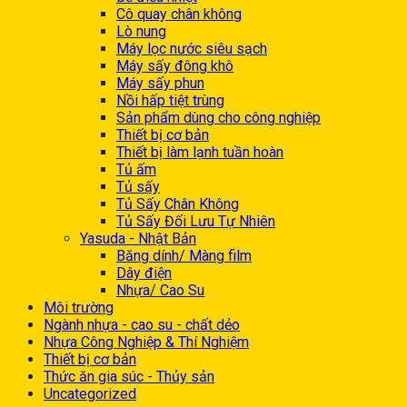
Cô quay chân không
Lò nung
Máy lọc nước siêu sạch
Máy sấy đông khô
Máy sấy phun
Nồi hấp tiệt trùng
Sản phẩm dùng cho công nghiệp
Thiết bị cơ bản
Thiết bị làm lạnh tuần hoàn
Tủ ấm
Tủ sấy
Tủ Sấy Chân Không
Tủ Sấy Đối Lưu Tự Nhiên
Yasuda - Nhật Bản
Băng dính/ Màng film
Dây điện
Nhựa/ Cao Su
Môi trường
Ngành nhựa - cao su - chất dẻo
Nhựa Công Nghiệp & Thí Nghiệm
Thiết bị cơ bản
Thức ăn gia súc - Thủy sản
Uncategorized