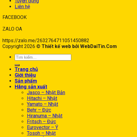
Tuyển dụng
Liên hệ
FACEBOOK
ZALO OA
https://zalo.me/2632764711051450882
Copyright 2026 ©
Thiết kế web bởi WebDaiTin.Com
Trang chủ
Giới thiệu
Sản phẩm
Hãng sản xuất
Jasco – Nhật Bản
Hitachi – Nhật
Yamato – Nhật
Behr – Đức
Hiranuma – Nhật
Fritsch – Đức
Eurovector – Ý
Tosoh – Nhật