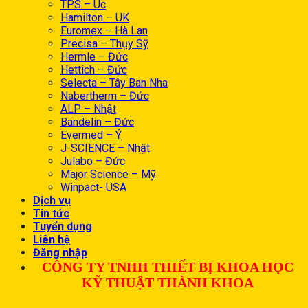
TPS – Úc
Hamilton – UK
Euromex – Hà Lan
Precisa – Thụy Sỹ
Hermle – Đức
Hettich – Đức
Selecta – Tây Ban Nha
Nabertherm – Đức
ALP – Nhật
Bandelin – Đức
Evermed – Ý
J-SCIENCE – Nhật
Julabo – Đức
Major Science – Mỹ
Winpact- USA
Dịch vụ
Tin tức
Tuyển dụng
Liên hệ
Đăng nhập
CÔNG TY TNHH THIẾT BỊ KHOA HỌC
KỸ THUẬT THÀNH KHOA