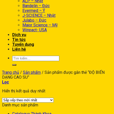
ALP – Nhật
Bandelin – Đức
Evermed – Ý
J-SCIENCE – Nhật
Julabo – Đức
Major Science – Mỹ
Winpact- USA
Dịch vụ
Tin tức
Tuyển dụng
Liên hệ
Trang chủ
/
Sản phẩm
/
Sản phẩm được gắn thẻ “ĐỘ BIẾN
DẠNG CAO SU”
Lọc
Hiển thị kết quả duy nhất
Danh mục sản phẩm
Catalogue Thành Khoa