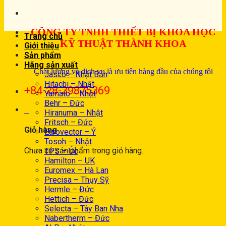
CÔNG TY TNHH THIẾT BỊ KHOA HỌC
Trang chủ
KỸ THUẬT THÀNH KHOA
Giới thiệu
Sản phẩm
Hãng sản xuất
Chất lượng và dịch vụ là ưu tiên hàng đầu của chúng tôi
Jasco – Nhật Bản
Hitachi – Nhật
+84-28-39875369
Yamato – Nhật
Behr – Đức
0
Hiranuma – Nhật
Fritsch – Đức
Giỏ hàng
Eurovector – Ý
Tosoh – Nhật
Chưa có sản phẩm trong giỏ hàng.
TPS – Úc
Hamilton – UK
Euromex – Hà Lan
Precisa – Thụy Sỹ
Hermle – Đức
Hettich – Đức
Selecta – Tây Ban Nha
Nabertherm – Đức