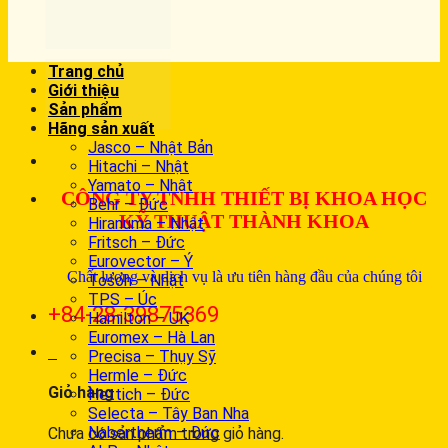
Trang chủ
Giới thiệu
Sản phẩm
Hãng sản xuất
Jasco – Nhật Bản
Hitachi – Nhật
Yamato – Nhật
CÔNG TY TNHH THIẾT BỊ KHOA HỌC
Behr – Đức
KỸ THUẬT THÀNH KHOA
Hiranuma – Nhật
Fritsch – Đức
Eurovector – Ý
Chất lượng và dịch vụ là ưu tiên hàng đầu của chúng tôi
Tosoh – Nhật
TPS – Úc
+84-28-39875369
Hamilton – UK
Euromex – Hà Lan
0
Precisa – Thụy Sỹ
Hermle – Đức
Giỏ hàng
Hettich – Đức
Selecta – Tây Ban Nha
Nabertherm – Đức
Chưa có sản phẩm trong giỏ hàng.