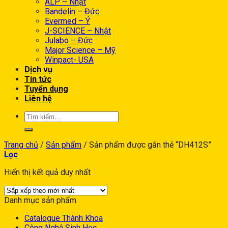
ALP – Nhật
Bandelin – Đức
Evermed – Ý
J-SCIENCE – Nhật
Julabo – Đức
Major Science – Mỹ
Winpact- USA
Dịch vụ
Tin tức
Tuyển dụng
Liên hệ
Trang chủ
/
Sản phẩm
/
Sản phẩm được gắn thẻ “DH412S”
Lọc
Hiển thị kết quả duy nhất
Danh mục sản phẩm
Catalogue Thành Khoa
Công Nghệ Sinh Học