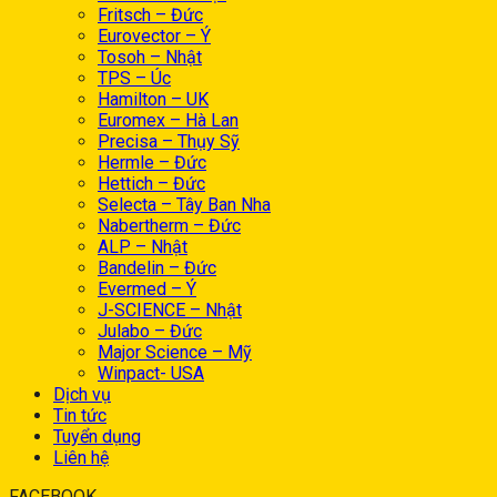
Fritsch – Đức
Eurovector – Ý
Tosoh – Nhật
TPS – Úc
Hamilton – UK
Euromex – Hà Lan
Precisa – Thụy Sỹ
Hermle – Đức
Hettich – Đức
Selecta – Tây Ban Nha
Nabertherm – Đức
ALP – Nhật
Bandelin – Đức
Evermed – Ý
J-SCIENCE – Nhật
Julabo – Đức
Major Science – Mỹ
Winpact- USA
Dịch vụ
Tin tức
Tuyển dụng
Liên hệ
FACEBOOK