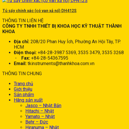
Tủ sấy chính xác (có van xả nổ) DH412S
THÔNG TIN LIÊN HỆ
CÔNG TY TNHH THIẾT BỊ KHOA HỌC KỸ THUẬT THÀNH
KHOA
Địa chỉ:
208/20 Phan Huy Ích, Phường An Hội Tây, TP.
HCM
Điện thoại:
+84-28-3987 5369, 3535 3479, 3535 3268
-
Fax:
+84-28-54367595
Email:
tkinstruments@thanhkhoa.com.vn
THÔNG TIN CHUNG
Trang chủ
Giới thiệu
Sản phẩm
Hãng sản xuất
Jasco – Nhật Bản
Hitachi – Nhật
Yamato – Nhật
Behr – Đức
Hiranuma – Nhật