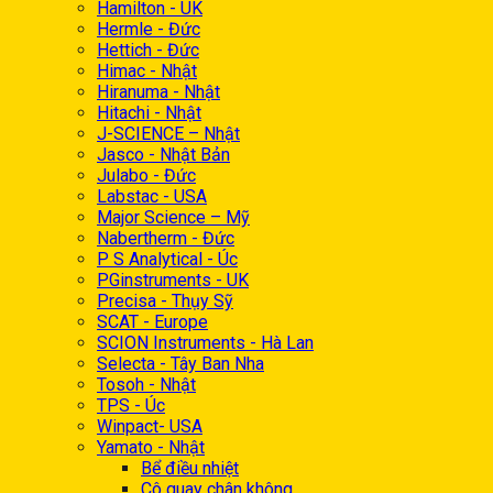
Hamilton - UK
Hermle - Đức
Hettich - Đức
Himac - Nhật
Hiranuma - Nhật
Hitachi - Nhật
J-SCIENCE – Nhật
Jasco - Nhật Bản
Julabo - Đức
Labstac - USA
Major Science – Mỹ
Nabertherm - Đức
P S Analytical - Úc
PGinstruments - UK
Precisa - Thụy Sỹ
SCAT - Europe
SCION Instruments - Hà Lan
Selecta - Tây Ban Nha
Tosoh - Nhật
TPS - Úc
Winpact- USA
Yamato - Nhật
Bể điều nhiệt
Cô quay chân không