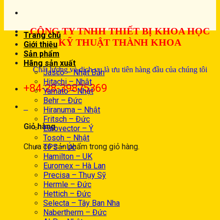
CÔNG TY TNHH THIẾT BỊ KHOA HỌC
Trang chủ
KỸ THUẬT THÀNH KHOA
Giới thiệu
Sản phẩm
Hãng sản xuất
Chất lượng và dịch vụ là ưu tiên hàng đầu của chúng tôi
Jasco – Nhật Bản
Hitachi – Nhật
+84-28-39875369
Yamato – Nhật
Behr – Đức
0
Hiranuma – Nhật
Fritsch – Đức
Giỏ hàng
Eurovector – Ý
Tosoh – Nhật
Chưa có sản phẩm trong giỏ hàng.
TPS – Úc
Hamilton – UK
Euromex – Hà Lan
Precisa – Thụy Sỹ
Hermle – Đức
Hettich – Đức
Selecta – Tây Ban Nha
Nabertherm – Đức