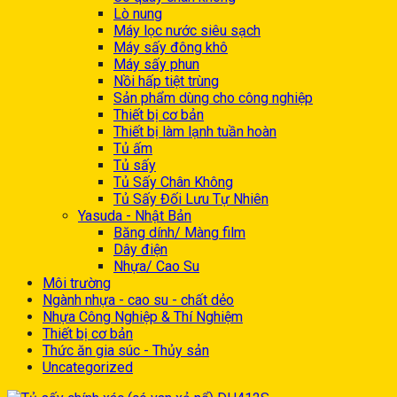
Lò nung
Máy lọc nước siêu sạch
Máy sấy đông khô
Máy sấy phun
Nồi hấp tiệt trùng
Sản phẩm dùng cho công nghiệp
Thiết bị cơ bản
Thiết bị làm lạnh tuần hoàn
Tủ ấm
Tủ sấy
Tủ Sấy Chân Không
Tủ Sấy Đối Lưu Tự Nhiên
Yasuda - Nhật Bản
Băng dính/ Màng film
Dây điện
Nhựa/ Cao Su
Môi trường
Ngành nhựa - cao su - chất dẻo
Nhựa Công Nghiệp & Thí Nghiệm
Thiết bị cơ bản
Thức ăn gia súc - Thủy sản
Uncategorized