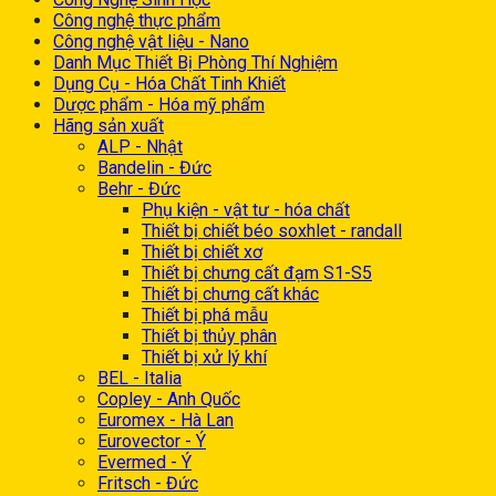
Công nghệ thực phẩm
Công nghệ vật liệu - Nano
Danh Mục Thiết Bị Phòng Thí Nghiệm
Dụng Cụ - Hóa Chất Tinh Khiết
Dược phẩm - Hóa mỹ phẩm
Hãng sản xuất
ALP - Nhật
Bandelin - Đức
Behr - Đức
Phụ kiện - vật tư - hóa chất
Thiết bị chiết béo soxhlet - randall
Thiết bị chiết xơ
Thiết bị chưng cất đạm S1-S5
Thiết bị chưng cất khác
Thiết bị phá mẫu
Thiết bị thủy phân
Thiết bị xử lý khí
BEL - Italia
Copley - Anh Quốc
Euromex - Hà Lan
Eurovector - Ý
Evermed - Ý
Fritsch - Đức