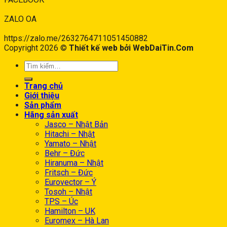
ZALO OA
https://zalo.me/2632764711051450882
Copyright 2026 ©
Thiết kế web bởi WebDaiTin.Com
Trang chủ
Giới thiệu
Sản phẩm
Hãng sản xuất
Jasco – Nhật Bản
Hitachi – Nhật
Yamato – Nhật
Behr – Đức
Hiranuma – Nhật
Fritsch – Đức
Eurovector – Ý
Tosoh – Nhật
TPS – Úc
Hamilton – UK
Euromex – Hà Lan