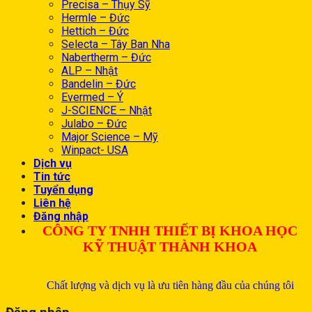
Precisa – Thụy Sỹ
Hermle – Đức
Hettich – Đức
Selecta – Tây Ban Nha
Nabertherm – Đức
ALP – Nhật
Bandelin – Đức
Evermed – Ý
J-SCIENCE – Nhật
Julabo – Đức
Major Science – Mỹ
Winpact- USA
Dịch vụ
Tin tức
Tuyển dụng
Liên hệ
Đăng nhập
CÔNG TY TNHH THIẾT BỊ KHOA HỌC
KỸ THUẬT THÀNH KHOA
Chất lượng và dịch vụ là ưu tiên hàng đầu của chúng tôi