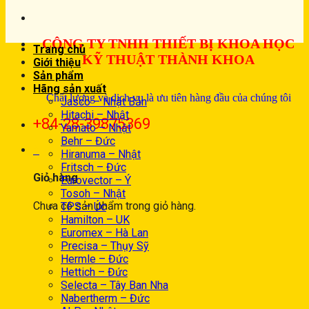
CÔNG TY TNHH THIẾT BỊ KHOA HỌC
Trang chủ
KỸ THUẬT THÀNH KHOA
Giới thiệu
Sản phẩm
Hãng sản xuất
Chất lượng và dịch vụ là ưu tiên hàng đầu của chúng tôi
Jasco – Nhật Bản
Hitachi – Nhật
+84-28-39875369
Yamato – Nhật
Behr – Đức
0
Hiranuma – Nhật
Fritsch – Đức
Giỏ hàng
Eurovector – Ý
Tosoh – Nhật
Chưa có sản phẩm trong giỏ hàng.
TPS – Úc
Hamilton – UK
Euromex – Hà Lan
Precisa – Thụy Sỹ
Hermle – Đức
Hettich – Đức
Selecta – Tây Ban Nha
Nabertherm – Đức