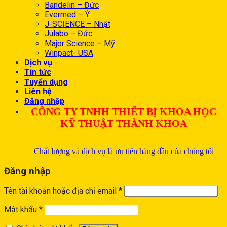
Bandelin – Đức
Evermed – Ý
J-SCIENCE – Nhật
Julabo – Đức
Major Science – Mỹ
Winpact- USA
Dịch vụ
Tin tức
Tuyển dụng
Liên hệ
Đăng nhập
CÔNG TY TNHH THIẾT BỊ KHOA HỌC
KỸ THUẬT THÀNH KHOA
Chất lượng và dịch vụ là ưu tiên hàng đầu của chúng tôi
Đăng nhập
Tên tài khoản hoặc địa chỉ email
*
Mật khẩu
*