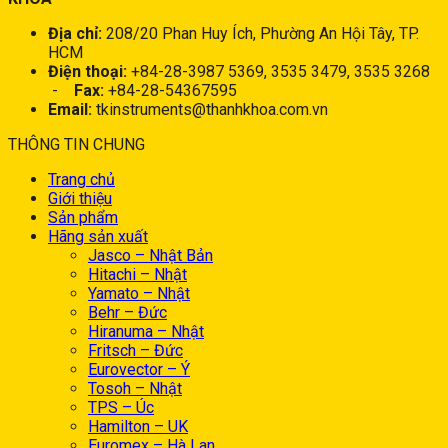
Địa chỉ:
208/20 Phan Huy Ích, Phường An Hội Tây, TP.
HCM
Điện thoại:
+84-28-3987 5369, 3535 3479, 3535 3268
-
Fax:
+84-28-54367595
Email:
tkinstruments@thanhkhoa.com.vn
THÔNG TIN CHUNG
Trang chủ
Giới thiệu
Sản phẩm
Hãng sản xuất
Jasco – Nhật Bản
Hitachi – Nhật
Yamato – Nhật
Behr – Đức
Hiranuma – Nhật
Fritsch – Đức
Eurovector – Ý
Tosoh – Nhật
TPS – Úc
Hamilton – UK
Euromex – Hà Lan