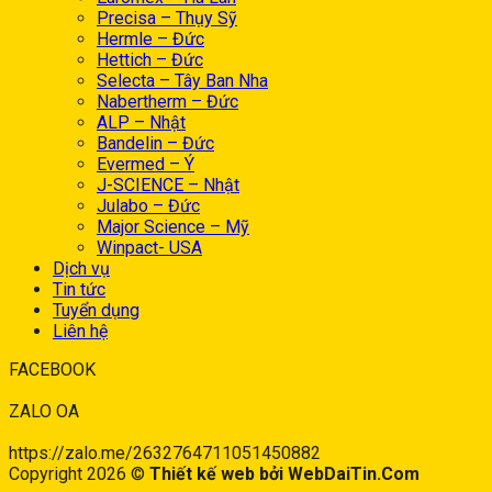
Precisa – Thụy Sỹ
Hermle – Đức
Hettich – Đức
Selecta – Tây Ban Nha
Nabertherm – Đức
ALP – Nhật
Bandelin – Đức
Evermed – Ý
J-SCIENCE – Nhật
Julabo – Đức
Major Science – Mỹ
Winpact- USA
Dịch vụ
Tin tức
Tuyển dụng
Liên hệ
FACEBOOK
ZALO OA
https://zalo.me/2632764711051450882
Copyright 2026 ©
Thiết kế web bởi WebDaiTin.Com