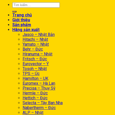
Trang chủ
Giới thiệu
Sản phẩm
Hãng sản xuất
Jasco – Nhật Bản
Hitachi – Nhật
Yamato – Nhật
Behr – Đức
Hiranuma – Nhật
Fritsch – Đức
Eurovector – Ý
Tosoh – Nhật
TPS – Úc
Hamilton – UK
Euromex – Hà Lan
Precisa – Thụy Sỹ
Hermle – Đức
Hettich – Đức
Selecta – Tây Ban Nha
Nabertherm – Đức
ALP – Nhật