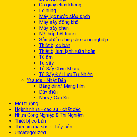
Cô quay chân không
Lò nung
Máy lọc nước siêu sạch
Máy sấy đông khô
Máy sấy phun
Nồi hấp tiệt trùng
Sản phẩm dùng cho công nghiệp
Thiết bị cơ bản
Thiết bị làm lạnh tuần hoàn
Tủ ấm
Tủ sấy
Tủ Sấy Chân Không
Tủ Sấy Đối Lưu Tự Nhiên
Yasuda - Nhật Bản
Băng dính/ Màng film
Dây điện
Nhựa/ Cao Su
Môi trường
Ngành nhựa - cao su - chất dẻo
Nhựa Công Nghiệp & Thí Nghiệm
Thiết bị cơ bản
Thức ăn gia súc - Thủy sản
Uncategorized