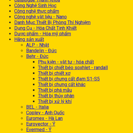
Công Nghệ Sinh Học
Công nghệ thực phẩm
Công nghệ vật liệu - Nano
Danh Mục Thiết Bị Phòng Thí Nghiệm
Dụng Cụ - Hóa Chất Tinh Khiết
Dược phẩm - Hóa mỹ phẩm
Hãng sản xuất
ALP - Nhật
Bandelin - Đức
Behr - Đức
Phụ kiện - vật tư - hóa chất
Thiết bị chiết béo soxhlet - randall
Thiết bị chiết xơ
Thiết bị chưng cất đạm S1-S5
Thiết bị chưng cất khác
Thiết bị phá mẫu
Thiết bị thủy phân
Thiết bị xử lý khí
BEL - Italia
Copley - Anh Quốc
Euromex - Hà Lan
Eurovector - Ý
Evermed - Ý