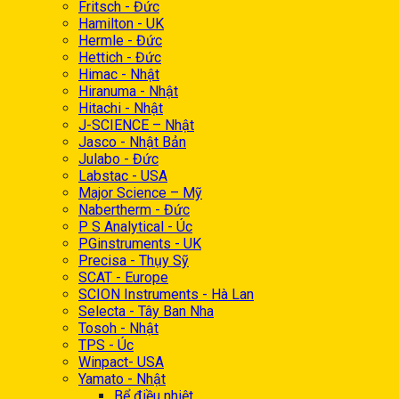
Fritsch - Đức
Hamilton - UK
Hermle - Đức
Hettich - Đức
Himac - Nhật
Hiranuma - Nhật
Hitachi - Nhật
J-SCIENCE – Nhật
Jasco - Nhật Bản
Julabo - Đức
Labstac - USA
Major Science – Mỹ
Nabertherm - Đức
P S Analytical - Úc
PGinstruments - UK
Precisa - Thụy Sỹ
SCAT - Europe
SCION Instruments - Hà Lan
Selecta - Tây Ban Nha
Tosoh - Nhật
TPS - Úc
Winpact- USA
Yamato - Nhật
Bể điều nhiệt