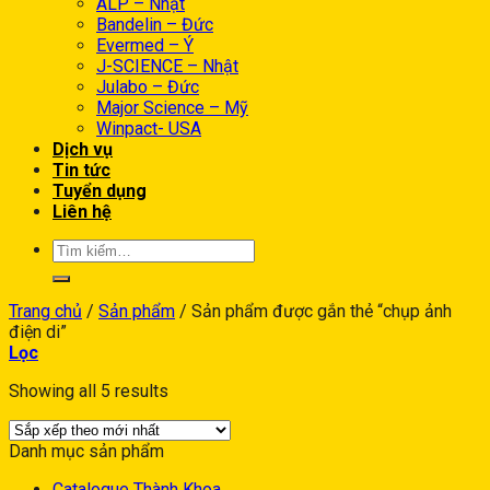
ALP – Nhật
Bandelin – Đức
Evermed – Ý
J-SCIENCE – Nhật
Julabo – Đức
Major Science – Mỹ
Winpact- USA
Dịch vụ
Tin tức
Tuyển dụng
Liên hệ
Trang chủ
/
Sản phẩm
/
Sản phẩm được gắn thẻ “chụp ảnh
điện di”
Lọc
Showing all 5 results
Danh mục sản phẩm
Catalogue Thành Khoa