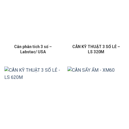
Cân phân tích 3 số –
CÂN KỸ THUẬT 3 SỐ LẺ –
Labstac/ USA
LS 320M