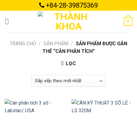
Skip
+84-28-39875369
to
content
0
TRANG CHỦ
/
SẢN PHẨM
/
SẢN PHẨM ĐƯỢC GẮN
THẺ “CÂN PHÂN TÍCH”
LỌC