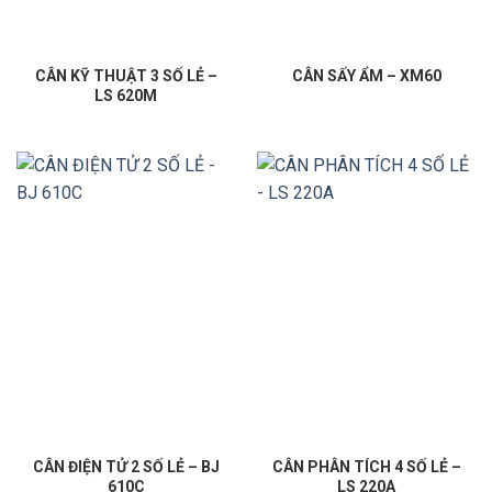
CÂN KỸ THUẬT 3 SỐ LẺ –
CÂN SẤY ẨM – XM60
LS 620M
CÂN ĐIỆN TỬ 2 SỐ LẺ – BJ
CÂN PHÂN TÍCH 4 SỐ LẺ –
610C
LS 220A