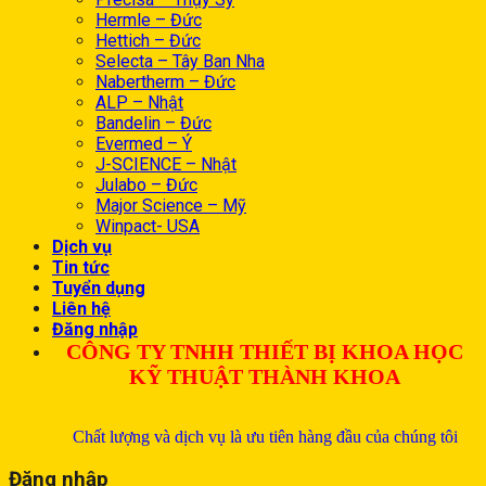
Hermle – Đức
Hettich – Đức
Selecta – Tây Ban Nha
Nabertherm – Đức
ALP – Nhật
Bandelin – Đức
Evermed – Ý
J-SCIENCE – Nhật
Julabo – Đức
Major Science – Mỹ
Winpact- USA
Dịch vụ
Tin tức
Tuyển dụng
Liên hệ
Đăng nhập
CÔNG TY TNHH THIẾT BỊ KHOA HỌC
KỸ THUẬT THÀNH KHOA
Chất lượng và dịch vụ là ưu tiên hàng đầu của chúng tôi
Đăng nhập