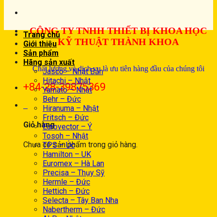
CÔNG TY TNHH THIẾT BỊ KHOA HỌC
Trang chủ
KỸ THUẬT THÀNH KHOA
Giới thiệu
Sản phẩm
Hãng sản xuất
Chất lượng và dịch vụ là ưu tiên hàng đầu của chúng tôi
Jasco – Nhật Bản
Hitachi – Nhật
+84-28-39875369
Yamato – Nhật
Behr – Đức
0
Hiranuma – Nhật
Fritsch – Đức
Giỏ hàng
Eurovector – Ý
Tosoh – Nhật
Chưa có sản phẩm trong giỏ hàng.
TPS – Úc
Hamilton – UK
Euromex – Hà Lan
Precisa – Thụy Sỹ
Hermle – Đức
Hettich – Đức
Selecta – Tây Ban Nha
Nabertherm – Đức