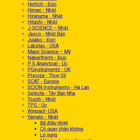
Hettich - Đức
Himac - Nhật
Hiranuma - Nhật
Hitachi - Nhật
J-SCIENCE – Nhật
Jasco - Nhật Bản
Julabo - Đức
Labstac - USA
Major Science – Mỹ
Nabertherm - Đức
P S Analytical - Úc
PGinstruments - UK
Precisa - Thụy Sỹ
SCAT - Europe
SCION Instruments - Hà Lan
Selecta - Tây Ban Nha
Tosoh - Nhật
TPS - Úc
Winpact- USA
Yamato - Nhật
Bể điều nhiệt
Cô quay chân không
Lò nung