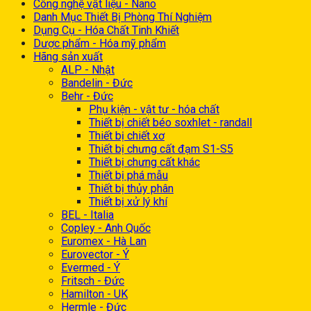
Công nghệ vật liệu - Nano
Danh Mục Thiết Bị Phòng Thí Nghiệm
Dụng Cụ - Hóa Chất Tinh Khiết
Dược phẩm - Hóa mỹ phẩm
Hãng sản xuất
ALP - Nhật
Bandelin - Đức
Behr - Đức
Phụ kiện - vật tư - hóa chất
Thiết bị chiết béo soxhlet - randall
Thiết bị chiết xơ
Thiết bị chưng cất đạm S1-S5
Thiết bị chưng cất khác
Thiết bị phá mẫu
Thiết bị thủy phân
Thiết bị xử lý khí
BEL - Italia
Copley - Anh Quốc
Euromex - Hà Lan
Eurovector - Ý
Evermed - Ý
Fritsch - Đức
Hamilton - UK
Hermle - Đức