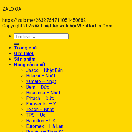
ZALO OA
https://zalo.me/2632764711051450882
Copyright 2026 ©
Thiết kế web bởi WebDaiTin.Com
Trang chủ
Giới thiệu
Sản phẩm
Hãng sản xuất
Jasco – Nhật Bản
Hitachi – Nhật
Yamato – Nhật
Behr – Đức
Hiranuma – Nhật
Fritsch – Đức
Eurovector – Ý
Tosoh – Nhật
TPS – Úc
Hamilton – UK
Euromex – Hà Lan
Precisa – Thụy Sỹ