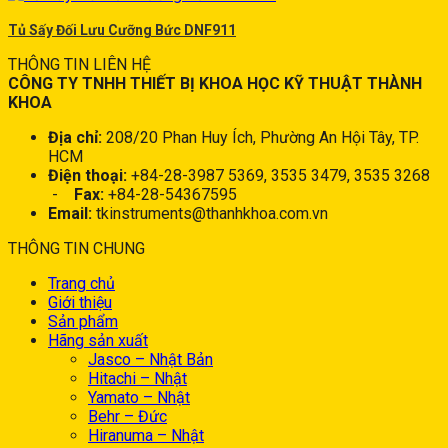
Tủ Sấy Đối Lưu Cưỡng Bức DNF911
THÔNG TIN LIÊN HỆ
CÔNG TY TNHH THIẾT BỊ KHOA HỌC KỸ THUẬT THÀNH
KHOA
Địa chỉ:
208/20 Phan Huy Ích, Phường An Hội Tây, TP.
HCM
Điện thoại:
+84-28-3987 5369, 3535 3479, 3535 3268
-
Fax:
+84-28-54367595
Email:
tkinstruments@thanhkhoa.com.vn
THÔNG TIN CHUNG
Trang chủ
Giới thiệu
Sản phẩm
Hãng sản xuất
Jasco – Nhật Bản
Hitachi – Nhật
Yamato – Nhật
Behr – Đức
Hiranuma – Nhật