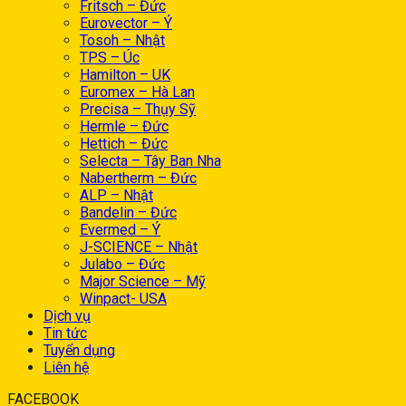
Fritsch – Đức
Eurovector – Ý
Tosoh – Nhật
TPS – Úc
Hamilton – UK
Euromex – Hà Lan
Precisa – Thụy Sỹ
Hermle – Đức
Hettich – Đức
Selecta – Tây Ban Nha
Nabertherm – Đức
ALP – Nhật
Bandelin – Đức
Evermed – Ý
J-SCIENCE – Nhật
Julabo – Đức
Major Science – Mỹ
Winpact- USA
Dịch vụ
Tin tức
Tuyển dụng
Liên hệ
FACEBOOK