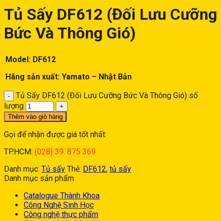
Tủ Sấy DF612 (Đối Lưu Cưỡng
Bức Và Thông Gió)
Model: DF612
Hãng sản xuất: Yamato – Nhật Bản
Tủ Sấy DF612 (Đối Lưu Cưỡng Bức Và Thông Gió) số
lượng
Thêm vào giỏ hàng
Gọi để nhận được giá tốt nhất:
TP.HCM:
(028) 39. 875 369
Danh mục:
Tủ sấy
Thẻ:
DF612
,
tủ sấy
Danh mục sản phẩm
Catalogue Thành Khoa
Công Nghệ Sinh Học
Công nghệ thực phẩm