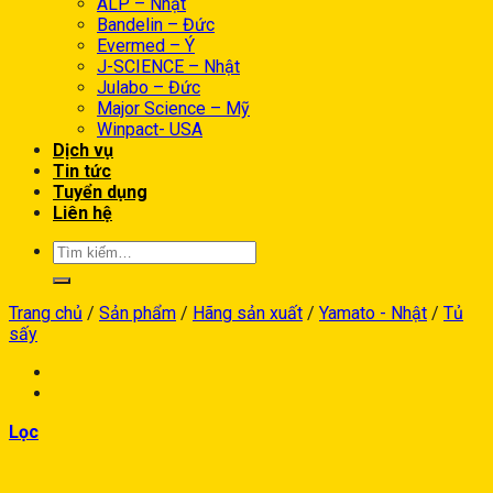
ALP – Nhật
Bandelin – Đức
Evermed – Ý
J-SCIENCE – Nhật
Julabo – Đức
Major Science – Mỹ
Winpact- USA
Dịch vụ
Tin tức
Tuyển dụng
Liên hệ
Trang chủ
/
Sản phẩm
/
Hãng sản xuất
/
Yamato - Nhật
/
Tủ
sấy
Lọc