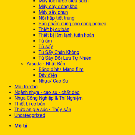
Máy lọc nước siêu sạch
Máy sấy đông khô
Máy sấy phun
Nồi hấp tiệt trùng
Sản phẩm dùng cho công nghiệp
Thiết bị cơ bản
Thiết bị làm lạnh tuần hoàn
Tủ ấm
Tủ sấy
Tủ Sấy Chân Không
Tủ Sấy Đối Lưu Tự Nhiên
Yasuda - Nhật Bản
Băng dính/ Màng film
Dây điện
Nhựa/ Cao Su
Môi trường
Ngành nhựa - cao su - chất dẻo
Nhựa Công Nghiệp & Thí Nghiệm
Thiết bị cơ bản
Thức ăn gia súc - Thủy sản
Uncategorized
Mô tả