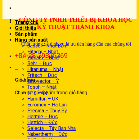
CÔNG TY TNHH THIẾT BỊ KHOA HỌC
Trang chủ
KỸ THUẬT THÀNH KHOA
Giới thiệu
Sản phẩm
Hãng sản xuất
Chất lượng và dịch vụ là ưu tiên hàng đầu của chúng tôi
Jasco – Nhật Bản
Hitachi – Nhật
+84-28-39875369
Yamato – Nhật
Behr – Đức
0
Hiranuma – Nhật
Fritsch – Đức
Giỏ hàng
Eurovector – Ý
Tosoh – Nhật
Chưa có sản phẩm trong giỏ hàng.
TPS – Úc
Hamilton – UK
Euromex – Hà Lan
Precisa – Thụy Sỹ
Hermle – Đức
Hettich – Đức
Selecta – Tây Ban Nha
Nabertherm – Đức