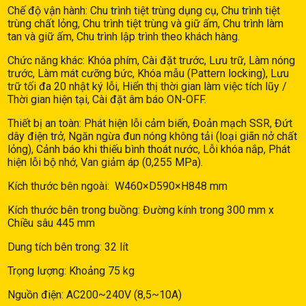
Chế độ vận hành: Chu trình tiệt trùng dụng cụ, Chu trình tiệt
trùng chất lỏng, Chu trình tiệt trùng và giữ ấm, Chu trình làm
tan và giữ ấm, Chu trình lập trình theo khách hàng.
Chức năng khác: Khóa phím, Cài đặt trước, Lưu trữ, Làm nóng
trước, Làm mát cưỡng bức, Khóa mẫu (Pattern locking), Lưu
trữ tối đa 20 nhật ký lỗi, Hiển thị thời gian làm việc tích lũy /
Thời gian hiện tại, Cài đặt âm báo ON-OFF.
Thiết bị an toàn: Phát hiện lỗi cảm biến, Đoản mạch SSR, Đứt
dây điện trở, Ngăn ngừa đun nóng không tải (loại giãn nở chất
lỏng), Cảnh báo khi thiếu bình thoát nước, Lỗi khóa nắp, Phát
hiện lỗi bộ nhớ, Van giảm áp (0,255 MPa).
Kích thước bên ngoài: W460×D590×H848 mm
Kích thước bên trong buồng: Đường kính trong 300 mm x
Chiều sâu 445 mm
Dung tích bên trong: 32 lít
Trọng lượng: Khoảng 75 kg
Nguồn điện: AC200~240V (8,5~10A)