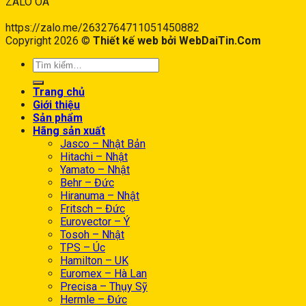
ZALO OA
https://zalo.me/2632764711051450882
Copyright 2026 ©
Thiết kế web bởi WebDaiTin.Com
Trang chủ
Giới thiệu
Sản phẩm
Hãng sản xuất
Jasco – Nhật Bản
Hitachi – Nhật
Yamato – Nhật
Behr – Đức
Hiranuma – Nhật
Fritsch – Đức
Eurovector – Ý
Tosoh – Nhật
TPS – Úc
Hamilton – UK
Euromex – Hà Lan
Precisa – Thụy Sỹ
Hermle – Đức