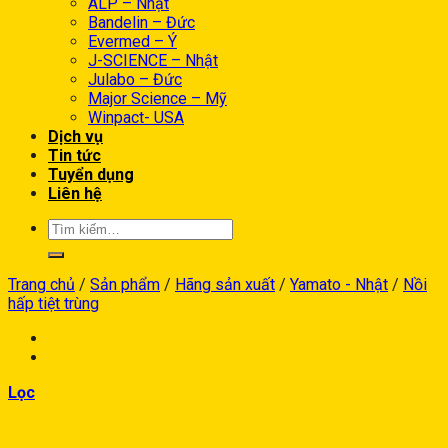
ALP – Nhật
Bandelin – Đức
Evermed – Ý
J-SCIENCE – Nhật
Julabo – Đức
Major Science – Mỹ
Winpact- USA
Dịch vụ
Tin tức
Tuyển dụng
Liên hệ
Trang chủ
/
Sản phẩm
/
Hãng sản xuất
/
Yamato - Nhật
/
Nồi
hấp tiệt trùng
Lọc