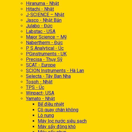
Hiranuma - Nhật
Hitachi - Nhật
J-SCIENCE – Nhật
Jasco - Nhật Bản
Julabo - Đức
Labstac - USA
Major Science – Mỹ
Nabertherm - Đức
P S Analytical - Úc
PGinstruments - UK
Precisa - Thụy Sỹ
SCAT - Europe
SCION Instruments - Hà Lan
Selecta - Tây Ban Nha
Tosoh - Nhật
TPS - Úc
Winpact- USA
Yamato - Nhật
Bể điều nhiệt
Cô quay chân không
Lò nung
Máy lọc nước siêu sạch
Máy sấy đông khô