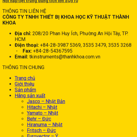
Nồi hấp tiệt trùng dung tích lớn SQ510
THÔNG TIN LIÊN HỆ
CÔNG TY TNHH THIẾT BỊ KHOA HỌC KỸ THUẬT THÀNH
KHOA
Địa chỉ:
208/20 Phan Huy Ích, Phường An Hội Tây, TP.
HCM
Điện thoại:
+84-28-3987 5369, 3535 3479, 3535 3268
-
Fax:
+84-28-54367595
Email:
tkinstruments@thanhkhoa.com.vn
THÔNG TIN CHUNG
Trang chủ
Giới thiệu
Sản phẩm
Hãng sản xuất
Jasco – Nhật Bản
Hitachi – Nhật
Yamato – Nhật
Behr – Đức
Hiranuma – Nhật
Fritsch – Đức
Eurovector – Ý