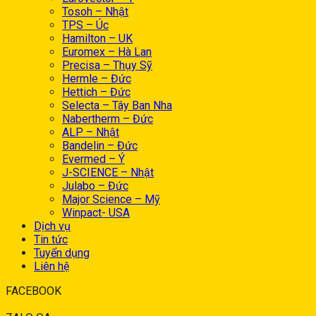
Tosoh – Nhật
TPS – Úc
Hamilton – UK
Euromex – Hà Lan
Precisa – Thụy Sỹ
Hermle – Đức
Hettich – Đức
Selecta – Tây Ban Nha
Nabertherm – Đức
ALP – Nhật
Bandelin – Đức
Evermed – Ý
J-SCIENCE – Nhật
Julabo – Đức
Major Science – Mỹ
Winpact- USA
Dịch vụ
Tin tức
Tuyển dụng
Liên hệ
FACEBOOK