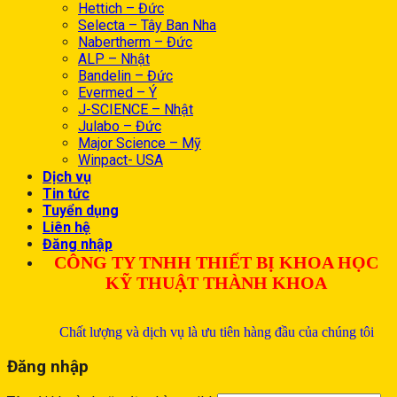
Hettich – Đức
Selecta – Tây Ban Nha
Nabertherm – Đức
ALP – Nhật
Bandelin – Đức
Evermed – Ý
J-SCIENCE – Nhật
Julabo – Đức
Major Science – Mỹ
Winpact- USA
Dịch vụ
Tin tức
Tuyển dụng
Liên hệ
Đăng nhập
CÔNG TY TNHH THIẾT BỊ KHOA HỌC
KỸ THUẬT THÀNH KHOA
Chất lượng và dịch vụ là ưu tiên hàng đầu của chúng tôi
Đăng nhập