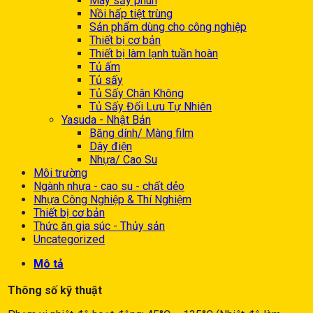
Máy sấy phun
Nồi hấp tiệt trùng
Sản phẩm dùng cho công nghiệp
Thiết bị cơ bản
Thiết bị làm lạnh tuần hoàn
Tủ ấm
Tủ sấy
Tủ Sấy Chân Không
Tủ Sấy Đối Lưu Tự Nhiên
Yasuda - Nhật Bản
Băng dính/ Màng film
Dây điện
Nhựa/ Cao Su
Môi trường
Ngành nhựa - cao su - chất dẻo
Nhựa Công Nghiệp & Thí Nghiệm
Thiết bị cơ bản
Thức ăn gia súc - Thủy sản
Uncategorized
Mô tả
Thông số kỹ thuật