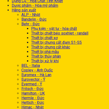
Dụng Cụ - Hóa Chất Tinh Khiết
Dược phẩm - Hóa mỹ phẩm
Hãng sản xuất
ALP - Nhật
Bandelin - Đức
Behr - Đức
Phụ kiện - vật tư - hóa chất
Thiết bị chiết béo soxhlet - randall
Thiết bị chiết xơ
Thiết bị chưng cất đạm S1-S5
Thiết bị chưng cất khác
Thiết bị phá mẫu
Thiết bị thủy phân
Thiết bị xử lý khí
BEL - Italia
Copley - Anh Quốc
Euromex - Hà Lan
Eurovector - Ý
Evermed - Ý
Fritsch - Đức
Hamilton - UK
Hermle - Đức
Hettich - Đức
Himac - Nhật