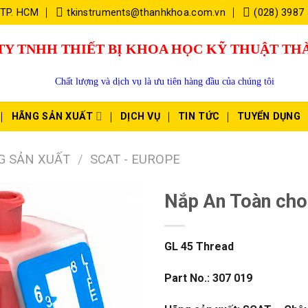
 TP. HCM
tkinstruments@thanhkhoa.com.vn
(028) 3987
TY TNHH THIẾT BỊ KHOA HỌC KỸ THUẬT T
Chất lượng và dịch vụ là ưu tiên hàng đầu của chúng tôi
HÃNG SẢN XUẤT
DỊCH VỤ
TIN TỨC
TUYỂN DỤNG
G SẢN XUẤT
/
SCAT - EUROPE
Nắp An Toàn cho
GL 45 Thread
Part No.: 307 019