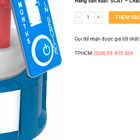
Hãng sản xuất: SCAT – Châ
Nắp An Toàn cho Bình Dung M
THÊM VÀO
Gọi để nhận được giá tốt nhất:
TP.HCM:
(028) 39. 875 369