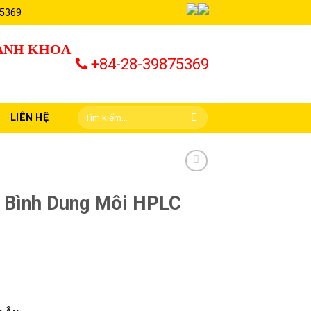
 5369
HÀNH KHOA
+84-28-39875369
LIÊN HỆ
 Bình Dung Môi HPLC