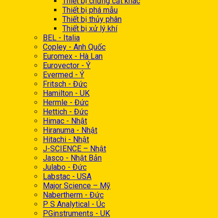
Thiết bị chưng cất khác
Thiết bị phá mẫu
Thiết bị thủy phân
Thiết bị xử lý khí
BEL - Italia
Copley - Anh Quốc
Euromex - Hà Lan
Eurovector - Ý
Evermed - Ý
Fritsch - Đức
Hamilton - UK
Hermle - Đức
Hettich - Đức
Himac - Nhật
Hiranuma - Nhật
Hitachi - Nhật
J-SCIENCE – Nhật
Jasco - Nhật Bản
Julabo - Đức
Labstac - USA
Major Science – Mỹ
Nabertherm - Đức
P S Analytical - Úc
PGinstruments - UK