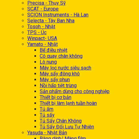
Precisa - Thụy Sỹ
SCAT - Europe
SCION Instruments - Hà Lan
Selecta - Tây Ban Nha
Tosoh - Nhật
TPS - Úc
Winpact- USA
Yamato - Nhật
Bể điều nhiệt
Cô quay chân không
Lò nung
Máy lọc nước siêu sạch
Máy sấy đông khô
Máy sấy phun
Nồi hấp tiệt trùng
Sản phẩm dùng cho công nghiệp
Thiết bị cơ bản
Thiết bị làm lạnh tuần hoàn
Tủ ấm
Tủ sấy
Tủ Sấy Chân Không
Tủ Sấy Đối Lưu Tự Nhiên
Yasuda - Nhật Bản
Băng dính/ Màng film