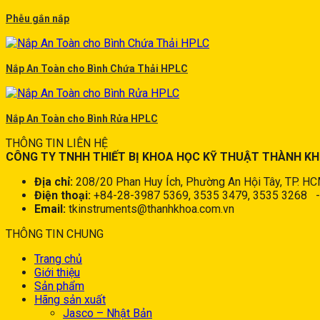
Phễu gắn nắp
Nắp An Toàn cho Bình Chứa Thải HPLC
Nắp An Toàn cho Bình Rửa HPLC
THÔNG TIN LIÊN HỆ
CÔNG TY TNHH THIẾT BỊ KHOA HỌC KỸ THUẬT THÀNH K
Địa chỉ:
208/20 Phan Huy Ích, Phường An Hội Tây, TP. H
Điện thoại:
+84-28-3987 5369, 3535 3479, 3535 3268
Email:
tkinstruments@thanhkhoa.com.vn
THÔNG TIN CHUNG
Trang chủ
Giới thiệu
Sản phẩm
Hãng sản xuất
Jasco – Nhật Bản