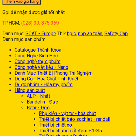
Thêm vào giỏ hàng
Gọi để nhận được giá tốt nhất:
TP.HCM:
(028) 39. 875 369
Danh mục:
SCAT - Europe
Thẻ:
hplc
,
nắp an toàn
,
Safety Cap
Danh mục sản phẩm
Catalogue Thành Khoa
Công Nghệ Sinh Học
Công nghệ thực phẩm
Công nghệ vật liệu - Nano
Danh Mục Thiết Bị Phòng Thí Nghiệm
Dụng Cụ - Hóa Chất Tinh Khiết
Dược phẩm - Hóa mỹ phẩm
Hãng sản xuất
ALP - Nhật
Bandelin - Đức
Behr - Đức
Phụ kiện - vật tư - hóa chất
Thiết bị chiết béo soxhlet - randall
Thiết bị chiết xơ
Thiết bị chưng cất đạm S1-S5