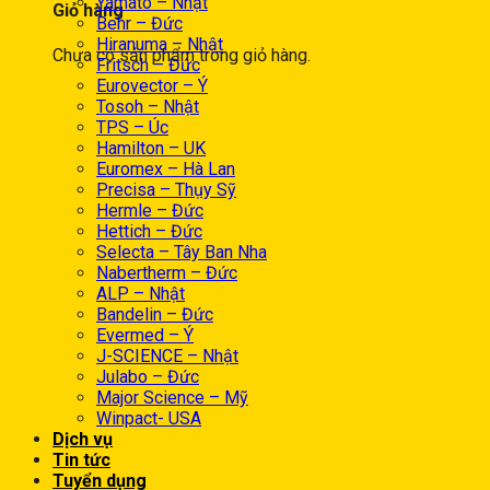
Yamato – Nhật
Giỏ hàng
Behr – Đức
Hiranuma – Nhật
Chưa có sản phẩm trong giỏ hàng.
Fritsch – Đức
Eurovector – Ý
Tosoh – Nhật
TPS – Úc
Hamilton – UK
Euromex – Hà Lan
Precisa – Thụy Sỹ
Hermle – Đức
Hettich – Đức
Selecta – Tây Ban Nha
Nabertherm – Đức
ALP – Nhật
Bandelin – Đức
Evermed – Ý
J-SCIENCE – Nhật
Julabo – Đức
Major Science – Mỹ
Winpact- USA
Dịch vụ
Tin tức
Tuyển dụng