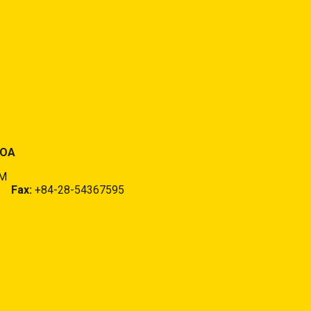
HOA
CM
 -
Fax:
+84-28-54367595