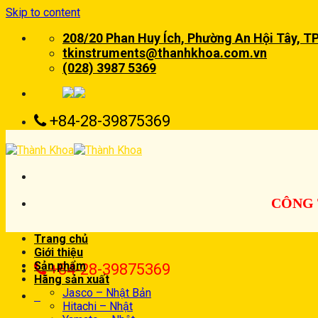
Skip to content
208/20 Phan Huy Ích, Phường An Hội Tây, T
tkinstruments@thanhkhoa.com.vn
(028) 3987 5369
+84-28-39875369
CÔNG 
Trang chủ
Giới thiệu
Sản phẩm
+84-28-39875369
Hãng sản xuất
Jasco – Nhật Bản
0
Hitachi – Nhật