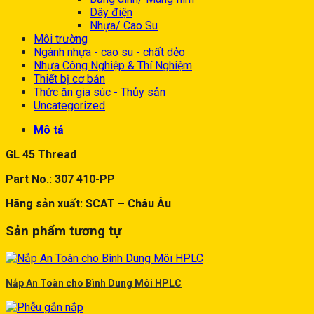
Dây điện
Nhựa/ Cao Su
Môi trường
Ngành nhựa - cao su - chất dẻo
Nhựa Công Nghiệp & Thí Nghiệm
Thiết bị cơ bản
Thức ăn gia súc - Thủy sản
Uncategorized
Mô tả
GL 45 Thread
Part No.: 307 410-PP
Hãng sản xuất: SCAT – Châu Âu
Sản phẩm tương tự
Nắp An Toàn cho Bình Dung Môi HPLC