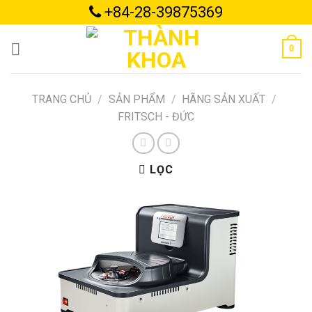
Skip
+84-28-39875369
to
content
0
TRANG CHỦ
/
SẢN PHẨM
/
HÃNG SẢN XUẤT
/
FRITSCH - ĐỨC
LỌC