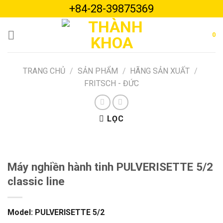
Skip
+84-28-39875369
to
content
0
TRANG CHỦ
/
SẢN PHẨM
/
HÃNG SẢN XUẤT
/
FRITSCH - ĐỨC
LỌC
Máy nghiền hành tinh PULVERISETTE 5/2
classic line
Model: PULVERISETTE 5/2