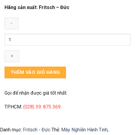
Hãng sản xuất: Fritsch – Đức
Máy
nghiền
hành
tinh
PULVERISETTE
5/2
THÊM VÀO GIỎ HÀNG
classic
line
số
Gọi để nhận được giá tốt nhất:
lượng
TP.HCM:
(028) 39. 875 369
Danh mục:
Fritsch - Đức
Thẻ:
Máy Nghiền Hành Tinh
,