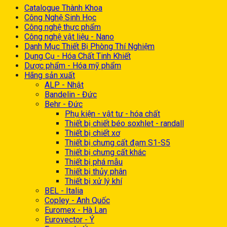
Catalogue Thành Khoa
Công Nghệ Sinh Học
Công nghệ thực phẩm
Công nghệ vật liệu - Nano
Danh Mục Thiết Bị Phòng Thí Nghiệm
Dụng Cụ - Hóa Chất Tinh Khiết
Dược phẩm - Hóa mỹ phẩm
Hãng sản xuất
ALP - Nhật
Bandelin - Đức
Behr - Đức
Phụ kiện - vật tư - hóa chất
Thiết bị chiết béo soxhlet - randall
Thiết bị chiết xơ
Thiết bị chưng cất đạm S1-S5
Thiết bị chưng cất khác
Thiết bị phá mẫu
Thiết bị thủy phân
Thiết bị xử lý khí
BEL - Italia
Copley - Anh Quốc
Euromex - Hà Lan
Eurovector - Ý