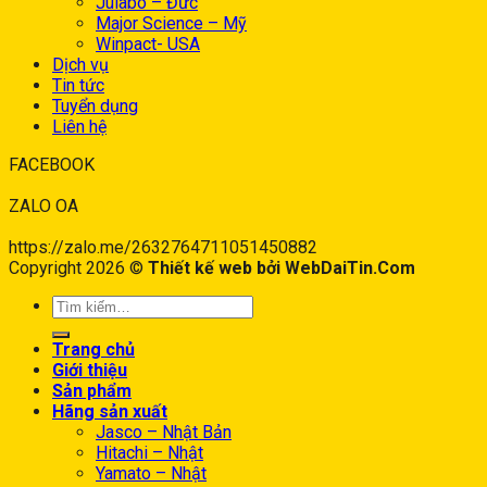
Julabo – Đức
Major Science – Mỹ
Winpact- USA
Dịch vụ
Tin tức
Tuyển dụng
Liên hệ
FACEBOOK
ZALO OA
https://zalo.me/2632764711051450882
Copyright 2026 ©
Thiết kế web bởi WebDaiTin.Com
Trang chủ
Giới thiệu
Sản phẩm
Hãng sản xuất
Jasco – Nhật Bản
Hitachi – Nhật
Yamato – Nhật