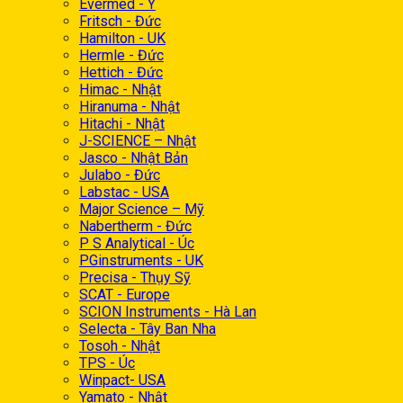
Evermed - Ý
Fritsch - Đức
Hamilton - UK
Hermle - Đức
Hettich - Đức
Himac - Nhật
Hiranuma - Nhật
Hitachi - Nhật
J-SCIENCE – Nhật
Jasco - Nhật Bản
Julabo - Đức
Labstac - USA
Major Science – Mỹ
Nabertherm - Đức
P S Analytical - Úc
PGinstruments - UK
Precisa - Thụy Sỹ
SCAT - Europe
SCION Instruments - Hà Lan
Selecta - Tây Ban Nha
Tosoh - Nhật
TPS - Úc
Winpact- USA
Yamato - Nhật