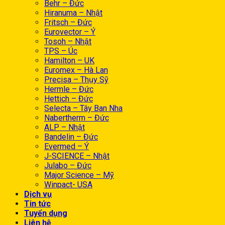
Behr – Đức
Hiranuma – Nhật
Fritsch – Đức
Eurovector – Ý
Tosoh – Nhật
TPS – Úc
Hamilton – UK
Euromex – Hà Lan
Precisa – Thụy Sỹ
Hermle – Đức
Hettich – Đức
Selecta – Tây Ban Nha
Nabertherm – Đức
ALP – Nhật
Bandelin – Đức
Evermed – Ý
J-SCIENCE – Nhật
Julabo – Đức
Major Science – Mỹ
Winpact- USA
Dịch vụ
Tin tức
Tuyển dụng
Liên hệ