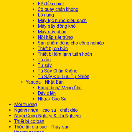
Bể điều nhiệt
Cô quay chân không
Lò nung
Máy lọc nước siêu sạch
Máy sấy đông khô
Máy sấy phun
Nồi hấp tiệt trùng
Sản phẩm dùng cho công nghiệp
Thiết bị cơ bản
Thiết bị làm lạnh tuần hoàn
Tủ ấm
Tủ sấy
Tủ Sấy Chân Không
Tủ Sấy Đối Lưu Tự Nhiên
Yasuda - Nhật Bản
Băng dính/ Màng film
Dây điện
Nhựa/ Cao Su
Môi trường
Ngành nhựa - cao su - chất dẻo
Nhựa Công Nghiệp & Thí Nghiệm
Thiết bị cơ bản
Thức ăn gia súc - Thủy sản