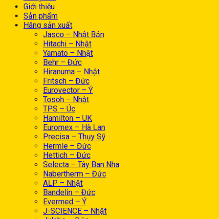
Giới thiệu
Sản phẩm
Hãng sản xuất
Jasco – Nhật Bản
Hitachi – Nhật
Yamato – Nhật
Behr – Đức
Hiranuma – Nhật
Fritsch – Đức
Eurovector – Ý
Tosoh – Nhật
TPS – Úc
Hamilton – UK
Euromex – Hà Lan
Precisa – Thụy Sỹ
Hermle – Đức
Hettich – Đức
Selecta – Tây Ban Nha
Nabertherm – Đức
ALP – Nhật
Bandelin – Đức
Evermed – Ý
J-SCIENCE – Nhật