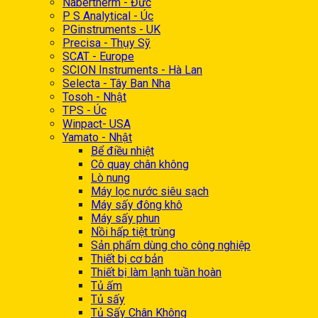
Nabertherm - Đức
P S Analytical - Úc
PGinstruments - UK
Precisa - Thụy Sỹ
SCAT - Europe
SCION Instruments - Hà Lan
Selecta - Tây Ban Nha
Tosoh - Nhật
TPS - Úc
Winpact- USA
Yamato - Nhật
Bể điều nhiệt
Cô quay chân không
Lò nung
Máy lọc nước siêu sạch
Máy sấy đông khô
Máy sấy phun
Nồi hấp tiệt trùng
Sản phẩm dùng cho công nghiệp
Thiết bị cơ bản
Thiết bị làm lạnh tuần hoàn
Tủ ấm
Tủ sấy
Tủ Sấy Chân Không