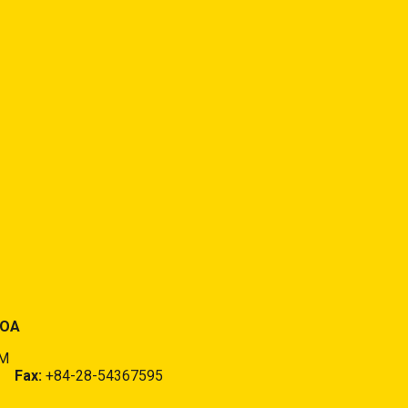
HOA
CM
 -
Fax:
+84-28-54367595