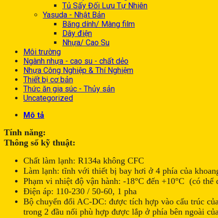
Tủ Sấy Đối Lưu Tự Nhiên
Yasuda - Nhật Bản
Băng dính/ Màng film
Dây điện
Nhựa/ Cao Su
Môi trường
Ngành nhựa - cao su - chất dẻo
Nhựa Công Nghiệp & Thí Nghiệm
Thiết bị cơ bản
Thức ăn gia súc - Thủy sản
Uncategorized
Mô tả
Tính năng:
Thông số kỹ thuật:
Chất làm lạnh: R134a không CFC
Làm lạnh: tĩnh với thiết bị bay hơi ở 4 phía của khoan
Phạm vi nhiệt độ vận hành: -18°C đến +10°C (có thể 
Điện áp: 110-230 / 50-60, 1 pha
Bộ chuyển đổi AC-DC: được tích hợp vào cấu trúc của 
trong 2 đầu nối phù hợp được lắp ở phía bên ngoài củ