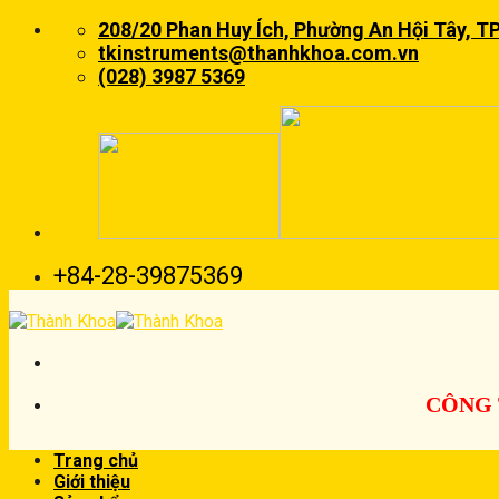
Skip
208/20 Phan Huy Ích, Phường An Hội Tây, T
to
tkinstruments@thanhkhoa.com.vn
content
(028) 3987 5369
+84-28-39875369
CÔNG 
Trang chủ
Giới thiệu