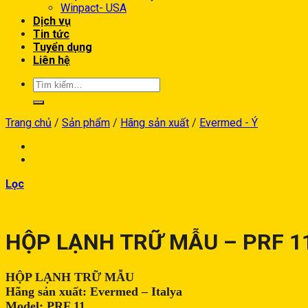
Winpact- USA
Dịch vụ
Tin tức
Tuyển dụng
Liên hệ
Trang chủ
/
Sản phẩm
/
Hãng sản xuất
/
Evermed - Ý
Lọc
HỘP LẠNH TRỮ MẪU – PRF 1
HỘP LẠNH TRỮ MẪU
Hãng sản xuất: Evermed – Italya
Model: PRF 11