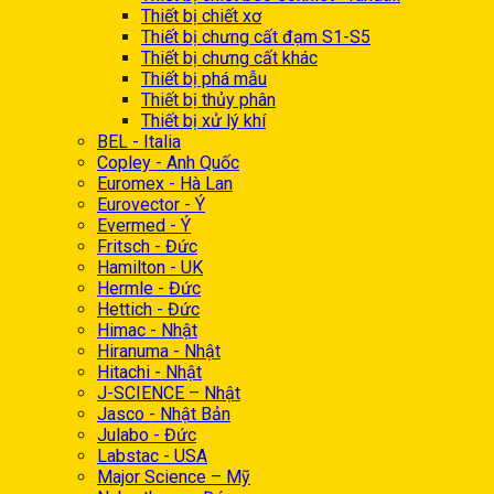
Thiết bị chiết xơ
Thiết bị chưng cất đạm S1-S5
Thiết bị chưng cất khác
Thiết bị phá mẫu
Thiết bị thủy phân
Thiết bị xử lý khí
BEL - Italia
Copley - Anh Quốc
Euromex - Hà Lan
Eurovector - Ý
Evermed - Ý
Fritsch - Đức
Hamilton - UK
Hermle - Đức
Hettich - Đức
Himac - Nhật
Hiranuma - Nhật
Hitachi - Nhật
J-SCIENCE – Nhật
Jasco - Nhật Bản
Julabo - Đức
Labstac - USA
Major Science – Mỹ