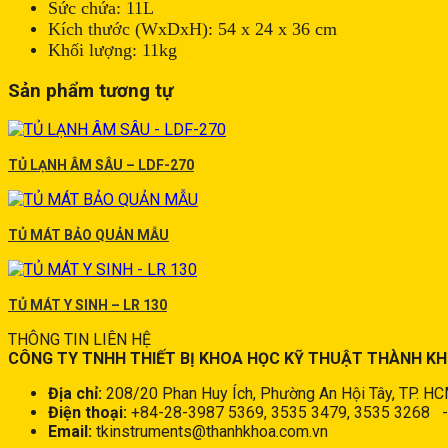
Sức chứa: 11L
Kích thước (WxDxH): 54 x 24 x 36 cm
Khối lượng: 11kg
Sản phẩm tương tự
TỦ LẠNH ÂM SÂU – LDF-270
TỦ MÁT BẢO QUẢN MẪU
TỦ MÁT Y SINH – LR 130
THÔNG TIN LIÊN HỆ
CÔNG TY TNHH THIẾT BỊ KHOA HỌC KỸ THUẬT THÀNH K
Địa chỉ:
208/20 Phan Huy Ích, Phường An Hội Tây, TP. H
Điện thoại:
+84-28-3987 5369, 3535 3479, 3535 3268
Email:
tkinstruments@thanhkhoa.com.vn