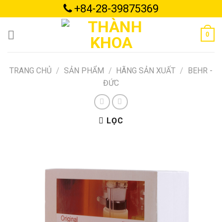
Skip
+84-28-39875369
to
content
0
TRANG CHỦ
/
SẢN PHẨM
/
HÃNG SẢN XUẤT
/
BEHR -
ĐỨC
LỌC