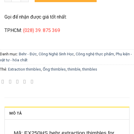
Gọi để nhận được giá tốt nhất:
TP.HCM:
(028) 39. 875 369
Danh mục:
Behr - Đức
,
Công Nghệ Sinh Học
,
Công nghệ thực phẩm
,
Phụ kiện -
vật tư - hóa chất
Thẻ:
Extraction thimbles
,
Ống thimbles
,
thimble
,
thimbles
MÔ TẢ
Mã: EX250HS behr extraction thimbles for