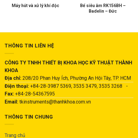
Máy hút và xử lý khí độc
Bể siêu âm RK156BH –
Badelin – Đức
THÔNG TIN LIÊN HỆ
CÔNG TY TNHH THIẾT BỊ KHOA HỌC KỸ THUẬT THÀNH
KHOA
Địa chỉ:
208/20 Phan Huy Ích, Phường An Hội Tây, TP. HCM
Điện thoại:
+84-28-3987 5369, 3535 3479, 3535 3268 -
Fax:
+84-28-54367595
Email:
tkinstruments@thanhkhoa.com.vn
THÔNG TIN CHUNG
Trang chủ