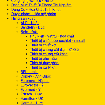
Công nghệ vật liệu - Nano
Danh Mục Thiết Bị Phòng Thí Nghiệm
Dụng Cụ - Hóa Chất Tinh Khiết
Dược phẩm - Hóa mỹ phẩm
Hãng sản xuất
ALP - Nhật
Bandelin - Đức
Behr - Đức
Phụ kiện - vật tư - hóa chất
Thiết bị chiết béo soxhlet - randall
Thiết bị chiết xơ
Thiết bị chưng cất đạm S1-S5
Thiết bị chưng cất khác
Thiết bị phá mẫu
Thiết bị thủy phân
Thiết bị xử lý khí
BEL - Italia
Copley - Anh Quốc
Euromex - Hà Lan
Eurovector - Ý
Evermed - Ý
Fritsch - Đức
Hamilton - UK
Hermle - Đức