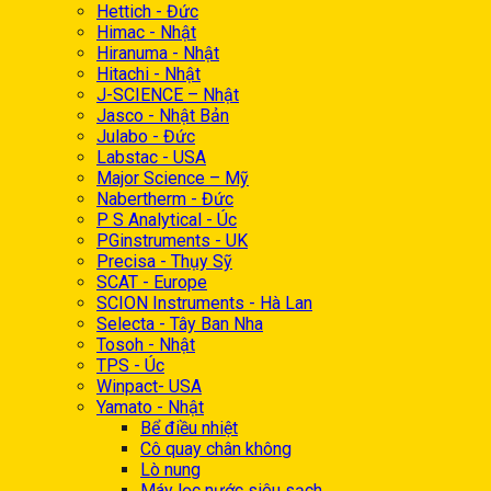
Hettich - Đức
Himac - Nhật
Hiranuma - Nhật
Hitachi - Nhật
J-SCIENCE – Nhật
Jasco - Nhật Bản
Julabo - Đức
Labstac - USA
Major Science – Mỹ
Nabertherm - Đức
P S Analytical - Úc
PGinstruments - UK
Precisa - Thụy Sỹ
SCAT - Europe
SCION Instruments - Hà Lan
Selecta - Tây Ban Nha
Tosoh - Nhật
TPS - Úc
Winpact- USA
Yamato - Nhật
Bể điều nhiệt
Cô quay chân không
Lò nung
Máy lọc nước siêu sạch