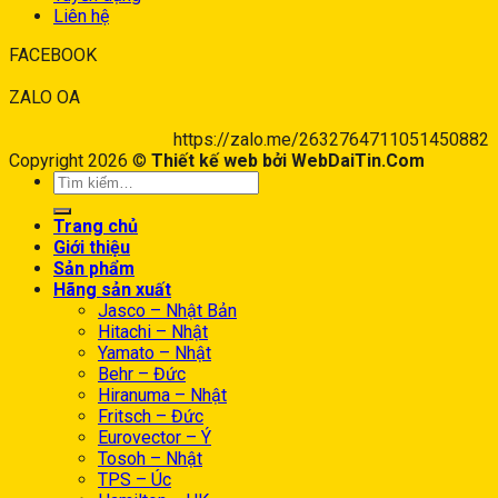
Liên hệ
FACEBOOK
ZALO OA
https://zalo.me/2632764711051450882
Copyright 2026 ©
Thiết kế web bởi WebDaiTin.Com
Trang chủ
Giới thiệu
Sản phẩm
Hãng sản xuất
Jasco – Nhật Bản
Hitachi – Nhật
Yamato – Nhật
Behr – Đức
Hiranuma – Nhật
Fritsch – Đức
Eurovector – Ý
Tosoh – Nhật
TPS – Úc