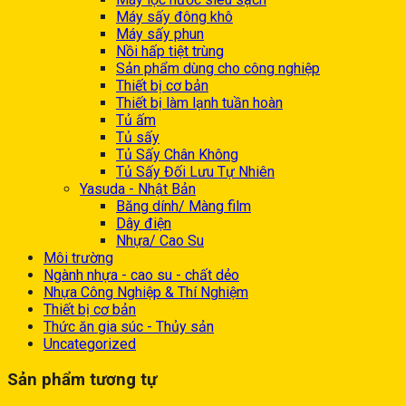
Máy sấy đông khô
Máy sấy phun
Nồi hấp tiệt trùng
Sản phẩm dùng cho công nghiệp
Thiết bị cơ bản
Thiết bị làm lạnh tuần hoàn
Tủ ấm
Tủ sấy
Tủ Sấy Chân Không
Tủ Sấy Đối Lưu Tự Nhiên
Yasuda - Nhật Bản
Băng dính/ Màng film
Dây điện
Nhựa/ Cao Su
Môi trường
Ngành nhựa - cao su - chất dẻo
Nhựa Công Nghiệp & Thí Nghiệm
Thiết bị cơ bản
Thức ăn gia súc - Thủy sản
Uncategorized
Sản phẩm tương tự