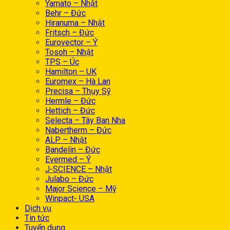
Yamato – Nhật
Behr – Đức
Hiranuma – Nhật
Fritsch – Đức
Eurovector – Ý
Tosoh – Nhật
TPS – Úc
Hamilton – UK
Euromex – Hà Lan
Precisa – Thụy Sỹ
Hermle – Đức
Hettich – Đức
Selecta – Tây Ban Nha
Nabertherm – Đức
ALP – Nhật
Bandelin – Đức
Evermed – Ý
J-SCIENCE – Nhật
Julabo – Đức
Major Science – Mỹ
Winpact- USA
Dịch vụ
Tin tức
Tuyển dụng