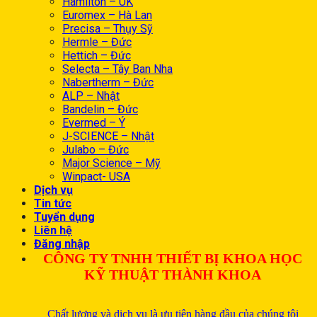
Hamilton – UK
Euromex – Hà Lan
Precisa – Thụy Sỹ
Hermle – Đức
Hettich – Đức
Selecta – Tây Ban Nha
Nabertherm – Đức
ALP – Nhật
Bandelin – Đức
Evermed – Ý
J-SCIENCE – Nhật
Julabo – Đức
Major Science – Mỹ
Winpact- USA
Dịch vụ
Tin tức
Tuyển dụng
Liên hệ
Đăng nhập
CÔNG TY TNHH THIẾT BỊ KHOA HỌC
KỸ THUẬT THÀNH KHOA
Chất lượng và dịch vụ là ưu tiên hàng đầu của chúng tôi