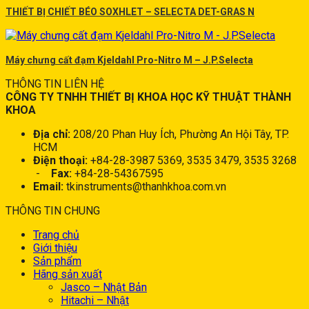
THIẾT BỊ CHIẾT BÉO SOXHLET – SELECTA DET-GRAS N
Máy chưng cất đạm Kjeldahl Pro-Nitro M – J.P.Selecta
THÔNG TIN LIÊN HỆ
CÔNG TY TNHH THIẾT BỊ KHOA HỌC KỸ THUẬT THÀNH
KHOA
Địa chỉ:
208/20 Phan Huy Ích, Phường An Hội Tây, TP.
HCM
Điện thoại:
+84-28-3987 5369, 3535 3479, 3535 3268
-
Fax:
+84-28-54367595
Email:
tkinstruments@thanhkhoa.com.vn
THÔNG TIN CHUNG
Trang chủ
Giới thiệu
Sản phẩm
Hãng sản xuất
Jasco – Nhật Bản
Hitachi – Nhật