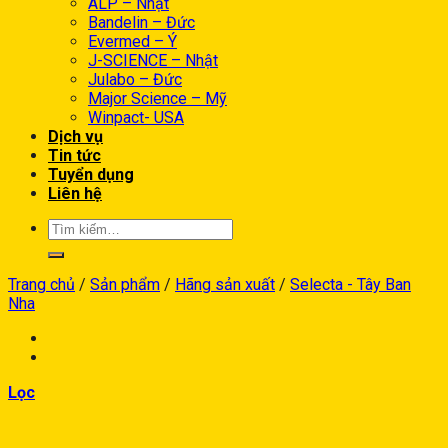
ALP – Nhật
Bandelin – Đức
Evermed – Ý
J-SCIENCE – Nhật
Julabo – Đức
Major Science – Mỹ
Winpact- USA
Dịch vụ
Tin tức
Tuyển dụng
Liên hệ
Trang chủ
/
Sản phẩm
/
Hãng sản xuất
/
Selecta - Tây Ban
Nha
Lọc