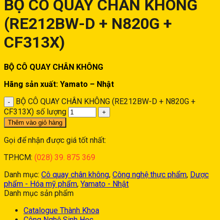
BỘ CÔ QUAY CHÂN KHÔNG
(RE212BW-D + N820G +
CF313X)
BỘ CÔ QUAY CHÂN KHÔNG
Hãng sản xuất: Yamato – Nhật
BỘ CÔ QUAY CHÂN KHÔNG (RE212BW-D + N820G +
CF313X) số lượng
Thêm vào giỏ hàng
Gọi để nhận được giá tốt nhất:
TP.HCM:
(028) 39. 875 369
Danh mục:
Cô quay chân không
,
Công nghệ thực phẩm
,
Dược
phẩm - Hóa mỹ phẩm
,
Yamato - Nhật
Danh mục sản phẩm
Catalogue Thành Khoa
Công Nghệ Sinh Học