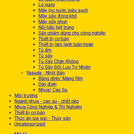
Lò nung
Máy lọc nước siêu sạch
Máy sấy đông khô
Máy sấy phun
Nồi hấp tiệt trùng
Sản phẩm dùng cho công nghiệp
Thiết bị cơ bản
Thiết bị làm lạnh tuần hoàn
Tủ ấm
Tủ sấy
Tủ Sấy Chân Không
Tủ Sấy Đối Lưu Tự Nhiên
Yasuda - Nhật Bản
Băng dính/ Màng film
Dây điện
Nhựa/ Cao Su
Môi trường
Ngành nhựa - cao su - chất dẻo
Nhựa Công Nghiệp & Thí Nghiệm
Thiết bị cơ bản
Thức ăn gia súc - Thủy sản
Uncategorized