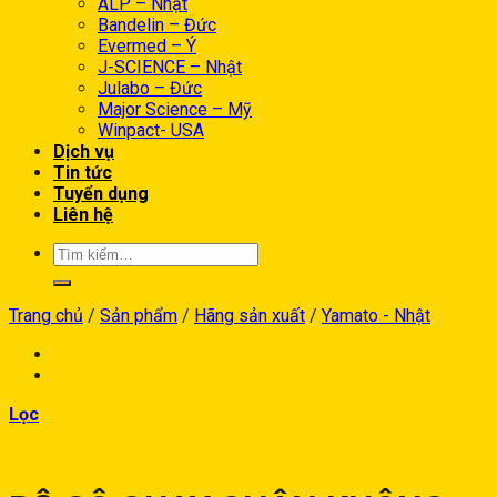
ALP – Nhật
Bandelin – Đức
Evermed – Ý
J-SCIENCE – Nhật
Julabo – Đức
Major Science – Mỹ
Winpact- USA
Dịch vụ
Tin tức
Tuyển dụng
Liên hệ
Trang chủ
/
Sản phẩm
/
Hãng sản xuất
/
Yamato - Nhật
Lọc