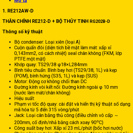
Mô tả
1. RE212AW-D
THÂN CHÍNH RE212-D + BỘ THỦY TINH
RG202B-D
Thông số kỹ thuật
Bộ condenser: Loại xiên (loại A)
Cuộn quấn đôi (diện tích bề mặt làm mát: xấp xỉ
0,143mm2, có cách nhiệt) seal chân không (FKM, lớp
PTFE một mặt)
Khớp quay: TS29/38 φ18×L284mm
Bình tiêu chuẩn: Bình bay hơi (TS29/38, 1L) và kẹp
(POM), bình hứng (S35, 1L) và kẹp (SUS)
Motor: Động cơ không chổi than DC
Đường kính vòi kết nối: Đường kính ngoài φ 10 mm
(nước làm mát/chân không)
Hiệu suất:
Phạm vi tốc độ quay: cài đặt và hiển thị kỹ thuật số dạng
mã hóa từ 5 đến 315 vòng/phút
Jack: Loại cân bằng thủ công (điều chỉnh vô cấp ～
o
200mm, cố định/nhả bằng cách xoay 90
C)
Công suất bay hơi: Xấp xỉ 23 mL/phút (bốc hơi nước)