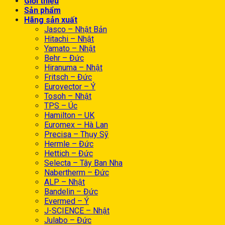
Giới thiệu
Sản phẩm
Hãng sản xuất
Jasco – Nhật Bản
Hitachi – Nhật
Yamato – Nhật
Behr – Đức
Hiranuma – Nhật
Fritsch – Đức
Eurovector – Ý
Tosoh – Nhật
TPS – Úc
Hamilton – UK
Euromex – Hà Lan
Precisa – Thụy Sỹ
Hermle – Đức
Hettich – Đức
Selecta – Tây Ban Nha
Nabertherm – Đức
ALP – Nhật
Bandelin – Đức
Evermed – Ý
J-SCIENCE – Nhật
Julabo – Đức