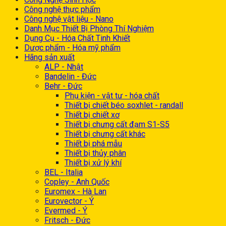
Công nghệ thực phẩm
Công nghệ vật liệu - Nano
Danh Mục Thiết Bị Phòng Thí Nghiệm
Dụng Cụ - Hóa Chất Tinh Khiết
Dược phẩm - Hóa mỹ phẩm
Hãng sản xuất
ALP - Nhật
Bandelin - Đức
Behr - Đức
Phụ kiện - vật tư - hóa chất
Thiết bị chiết béo soxhlet - randall
Thiết bị chiết xơ
Thiết bị chưng cất đạm S1-S5
Thiết bị chưng cất khác
Thiết bị phá mẫu
Thiết bị thủy phân
Thiết bị xử lý khí
BEL - Italia
Copley - Anh Quốc
Euromex - Hà Lan
Eurovector - Ý
Evermed - Ý
Fritsch - Đức