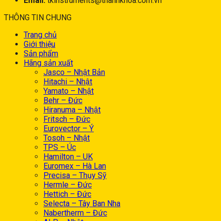
Email:
tkinstruments@thanhkhoa.com.vn
THÔNG TIN CHUNG
Trang chủ
Giới thiệu
Sản phẩm
Hãng sản xuất
Jasco – Nhật Bản
Hitachi – Nhật
Yamato – Nhật
Behr – Đức
Hiranuma – Nhật
Fritsch – Đức
Eurovector – Ý
Tosoh – Nhật
TPS – Úc
Hamilton – UK
Euromex – Hà Lan
Precisa – Thụy Sỹ
Hermle – Đức
Hettich – Đức
Selecta – Tây Ban Nha
Nabertherm – Đức