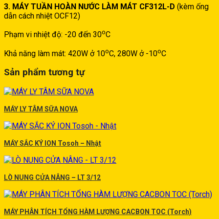
3. MÁY TUẦN HOÀN NƯỚC LÀM MÁT CF312L-D
(kèm ống
dẫn cách nhiệt OCF12)
o
Phạm vi nhiệt độ: -20 đến 30
C
o
o
Khả năng làm mát: 420W ở 10
C, 280W ở -10
C
Sản phẩm tương tự
MÁY LY TÂM SỮA NOVA
MÁY SẮC KÝ ION Tosoh – Nhật
LÒ NUNG CỬA NÂNG – LT 3/12
MÁY PHÂN TÍCH TỔNG HÀM LƯỢNG CACBON TOC (Torch)