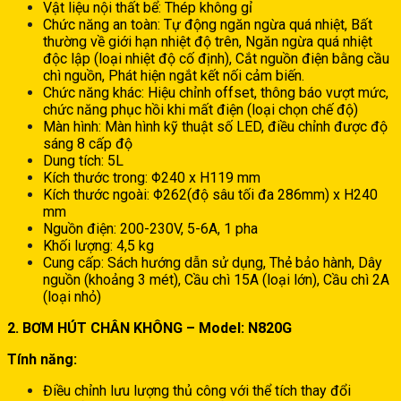
Vật liệu nội thất bể: Thép không gỉ
Chức năng an toàn: Tự động ngăn ngừa quá nhiệt, Bất
thường về giới hạn nhiệt độ trên, Ngăn ngừa quá nhiệt
độc lập (loại nhiệt độ cố định), Cắt nguồn điện bằng cầu
chì nguồn, Phát hiện ngắt kết nối cảm biến.
Chức năng khác: Hiệu chỉnh offset, thông báo vượt mức,
chức năng phục hồi khi mất điện (loại chọn chế độ)
Màn hình: Màn hình kỹ thuật số LED, điều chỉnh được độ
sáng 8 cấp độ
Dung tích: 5L
Kích thước trong: Φ240 x H119 mm
Kích thước ngoài: Φ262(độ sâu tối đa 286mm) x H240
mm
Nguồn điện: 200-230V, 5-6A, 1 pha
Khối lượng: 4,5 kg
Cung cấp: Sách hướng dẫn sử dụng, Thẻ bảo hành, Dây
nguồn (khoảng 3 mét), Cầu chì 15A (loại lớn), Cầu chì 2A
(loại nhỏ)
2. BƠM HÚT CHÂN KHÔNG – Model: N820G
Tính năng:
Điều chỉnh lưu lượng thủ công với thể tích thay đổi