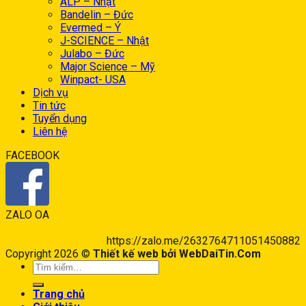
ALP – Nhật
Bandelin – Đức
Evermed – Ý
J-SCIENCE – Nhật
Julabo – Đức
Major Science – Mỹ
Winpact- USA
Dịch vụ
Tin tức
Tuyển dụng
Liên hệ
FACEBOOK
ZALO OA
https://zalo.me/2632764711051450882
Copyright 2026 ©
Thiết kế web bởi WebDaiTin.Com
Trang chủ