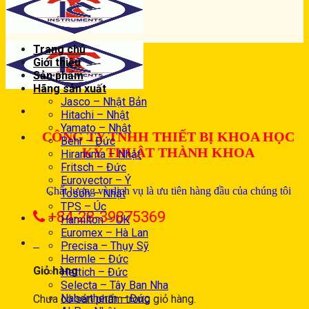
Trang chủ
Giới thiệu
Sản phẩm
Hãng sản xuất
Jasco – Nhật Bản
Hitachi – Nhật
Yamato – Nhật
CÔNG TY TNHH THIẾT BỊ KHOA HỌC
Behr – Đức
KỸ THUẬT THÀNH KHOA
Hiranuma – Nhật
Fritsch – Đức
Eurovector – Ý
Chất lượng và dịch vụ là ưu tiên hàng đầu của chúng tôi
Tosoh – Nhật
TPS – Úc
+84-28-39875369
Hamilton – UK
Euromex – Hà Lan
0
Precisa – Thụy Sỹ
Hermle – Đức
Giỏ hàng
Hettich – Đức
Selecta – Tây Ban Nha
Nabertherm – Đức
Chưa có sản phẩm trong giỏ hàng.