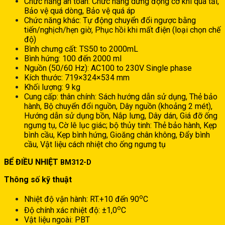
Chức năng an toàn: Chức năng dừng động cơ khi quá tải,
Bảo vệ quá dòng, Bảo vệ quá áp
Chức năng khác: Tự động chuyển đổi ngược bằng
tiến/nghịch/hẹn giờ, Phục hồi khi mất điện (loại chọn chế
độ)
Bình chưng cất: TS50 to 2000mL
Bình hứng: 100 đến 2000 ml
Nguồn (50/60 Hz): AC100 to 230V Single phase
Kích thước: 719×324×534 mm
Khối lượng: 9 kg
Cung cấp: thân chính: Sách hướng dẫn sử dụng, Thẻ bảo
hành, Bộ chuyển đổi nguồn, Dây nguồn (khoảng 2 mét),
Hướng dẫn sử dụng bồn, Nắp lưng, Dây dán, Giá đỡ ống
ngưng tụ, Cờ lê lục giác; bộ thủy tinh: Thẻ bảo hành, Kẹp
bình cầu, Kẹp bình hứng, Gioăng chân không, Đẩy bình
cầu, Vật liệu cách nhiệt cho ống ngưng tụ
BỂ ĐIỀU NHIỆT
BM312-D
Thông số kỹ thuật
o
Nhiệt độ vận hành: RT.+10 đến 90
C
o
Độ chính xác nhiệt độ: ±1,0
C
Vật liệu ngoài: PBT