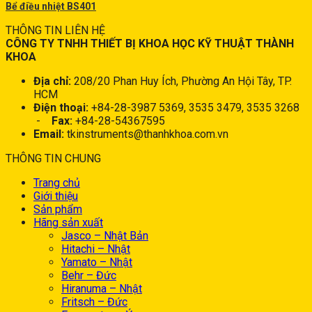
Bể điều nhiệt BS401
THÔNG TIN LIÊN HỆ
CÔNG TY TNHH THIẾT BỊ KHOA HỌC KỸ THUẬT THÀNH
KHOA
Địa chỉ:
208/20 Phan Huy Ích, Phường An Hội Tây, TP.
HCM
Điện thoại:
+84-28-3987 5369, 3535 3479, 3535 3268
-
Fax:
+84-28-54367595
Email:
tkinstruments@thanhkhoa.com.vn
THÔNG TIN CHUNG
Trang chủ
Giới thiệu
Sản phẩm
Hãng sản xuất
Jasco – Nhật Bản
Hitachi – Nhật
Yamato – Nhật
Behr – Đức
Hiranuma – Nhật
Fritsch – Đức