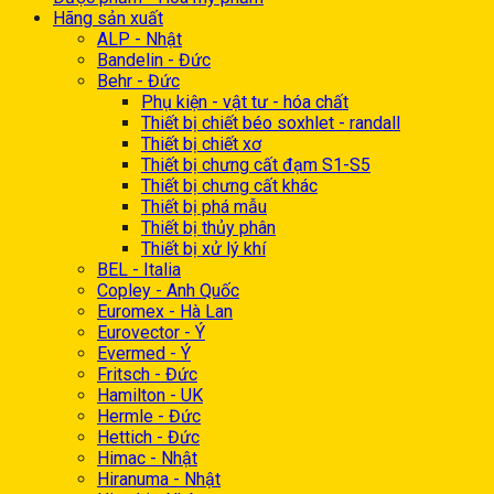
Hãng sản xuất
ALP - Nhật
Bandelin - Đức
Behr - Đức
Phụ kiện - vật tư - hóa chất
Thiết bị chiết béo soxhlet - randall
Thiết bị chiết xơ
Thiết bị chưng cất đạm S1-S5
Thiết bị chưng cất khác
Thiết bị phá mẫu
Thiết bị thủy phân
Thiết bị xử lý khí
BEL - Italia
Copley - Anh Quốc
Euromex - Hà Lan
Eurovector - Ý
Evermed - Ý
Fritsch - Đức
Hamilton - UK
Hermle - Đức
Hettich - Đức
Himac - Nhật
Hiranuma - Nhật