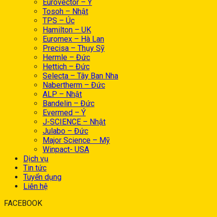
Eurovector – Ý
Tosoh – Nhật
TPS – Úc
Hamilton – UK
Euromex – Hà Lan
Precisa – Thụy Sỹ
Hermle – Đức
Hettich – Đức
Selecta – Tây Ban Nha
Nabertherm – Đức
ALP – Nhật
Bandelin – Đức
Evermed – Ý
J-SCIENCE – Nhật
Julabo – Đức
Major Science – Mỹ
Winpact- USA
Dịch vụ
Tin tức
Tuyển dụng
Liên hệ
FACEBOOK