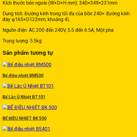
Kích thước bên ngoài (W×D×H mm): 340×349×231mm
Dung tích: Đường kính trong tối đa của bồn 240× đường kính
đáy φ165×D122mm, khoảng 4L
Nguồn điện: AC 200 đến 240V, 5.5 đến 6.5A, Một pha
Trọng lượng: 5.5kg
Sản phẩm tương tự
Bể điều nhiệt BM500
Bể Lắc Ủ Nhiệt BT101
BỂ ĐIỀU NHIỆT BK 500