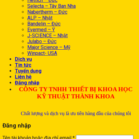
Hettich – Đức
Selecta – Tây Ban Nha
Nabertherm – Đức
ALP – Nhật
Bandelin – Đức
Evermed – Ý
J-SCIENCE – Nhật
Julabo – Đức
Major Science – Mỹ
Winpact- USA
Dịch vụ
Tin tức
Tuyển dụng
Liên hệ
Đăng nhập
CÔNG TY TNHH THIẾT BỊ KHOA HỌC
KỸ THUẬT THÀNH KHOA
Chất lượng và dịch vụ là ưu tiên hàng đầu của chúng tôi
Đăng nhập
Tên tài khoản hoặc địa chỉ email
*