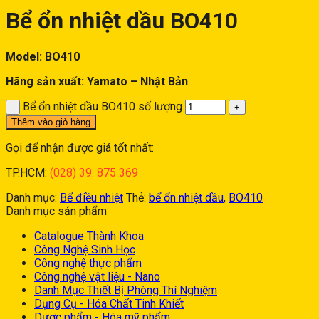
Bể ổn nhiệt dầu BO410
Model: BO410
Hãng sản xuất: Yamato – Nhật Bản
Bể ổn nhiệt dầu BO410 số lượng
Thêm vào giỏ hàng
Gọi để nhận được giá tốt nhất:
TP.HCM:
(028) 39. 875 369
Danh mục:
Bể điều nhiệt
Thẻ:
bể ổn nhiệt dầu
,
BO410
Danh mục sản phẩm
Catalogue Thành Khoa
Công Nghệ Sinh Học
Công nghệ thực phẩm
Công nghệ vật liệu - Nano
Danh Mục Thiết Bị Phòng Thí Nghiệm
Dụng Cụ - Hóa Chất Tinh Khiết
Dược phẩm - Hóa mỹ phẩm