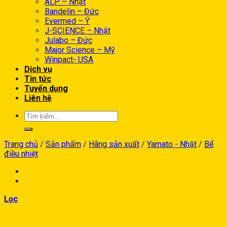
ALP – Nhật
Bandelin – Đức
Evermed – Ý
J-SCIENCE – Nhật
Julabo – Đức
Major Science – Mỹ
Winpact- USA
Dịch vụ
Tin tức
Tuyển dụng
Liên hệ
Trang chủ
/
Sản phẩm
/
Hãng sản xuất
/
Yamato - Nhật
/
Bể
điều nhiệt
Lọc