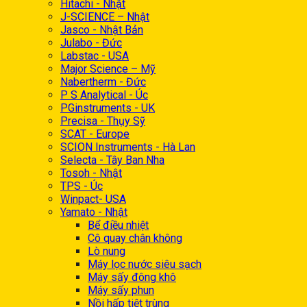
Hitachi - Nhật
J-SCIENCE – Nhật
Jasco - Nhật Bản
Julabo - Đức
Labstac - USA
Major Science – Mỹ
Nabertherm - Đức
P S Analytical - Úc
PGinstruments - UK
Precisa - Thụy Sỹ
SCAT - Europe
SCION Instruments - Hà Lan
Selecta - Tây Ban Nha
Tosoh - Nhật
TPS - Úc
Winpact- USA
Yamato - Nhật
Bể điều nhiệt
Cô quay chân không
Lò nung
Máy lọc nước siêu sạch
Máy sấy đông khô
Máy sấy phun
Nồi hấp tiệt trùng