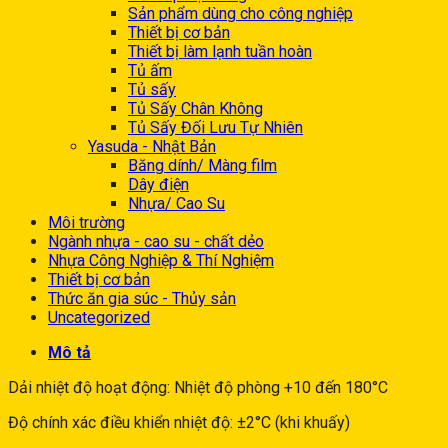
Sản phẩm dùng cho công nghiệp
Thiết bị cơ bản
Thiết bị làm lạnh tuần hoàn
Tủ ấm
Tủ sấy
Tủ Sấy Chân Không
Tủ Sấy Đối Lưu Tự Nhiên
Yasuda - Nhật Bản
Băng dính/ Màng film
Dây điện
Nhựa/ Cao Su
Môi trường
Ngành nhựa - cao su - chất dẻo
Nhựa Công Nghiệp & Thí Nghiệm
Thiết bị cơ bản
Thức ăn gia súc - Thủy sản
Uncategorized
Mô tả
Dải nhiệt độ hoạt động: Nhiệt độ phòng +10 đến 180°C
Độ chính xác điều khiển nhiệt độ: ±2°C (khi khuấy)