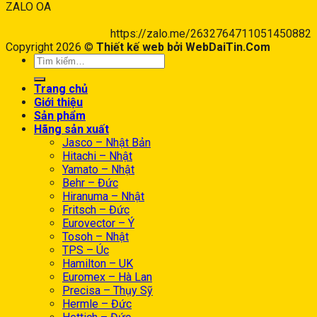
ZALO OA
https://zalo.me/2632764711051450882
Copyright 2026 ©
Thiết kế web bởi WebDaiTin.Com
Trang chủ
Giới thiệu
Sản phẩm
Hãng sản xuất
Jasco – Nhật Bản
Hitachi – Nhật
Yamato – Nhật
Behr – Đức
Hiranuma – Nhật
Fritsch – Đức
Eurovector – Ý
Tosoh – Nhật
TPS – Úc
Hamilton – UK
Euromex – Hà Lan
Precisa – Thụy Sỹ
Hermle – Đức